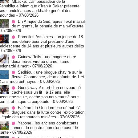
Mbacké: L'ambassadeur de la
République Islamique d'Iran à Dakar présente
ses condoléances au khalife général des
mourides
- 07/08/2026
En Afrique du Sud, après l’exil massif
de migrants, la pénurie de main-d’œuvre
- 07/08/2026
Parcelles Assainies : un jeune de 18
ans déféré pour viol présumé d’une
adolescente de 14 ans et plusieurs autres délits
- 07/08/2026
Guinaw-Rails : une bagarre entre
deux frères vire au drame, l’aîné
poignardé à mort
- 07/08/2026
Sédhiou : une pirogue chavire sur le
fleuve Casamance, deux enfants de 1 et
2 ans meurent noyés
- 07/08/2026
Guédiawaye/ mort d’un nouveau-né
caché sous un lit : à 17 ans, elle
accouche seule, cache son nouveau-né sous
son lit et risque la perpétuité
- 07/08/2026
Falémé : la Gendarmerie détruit 27
dragues dans la lutte contre l'exploitation
illégale des ressources minières
- 07/08/2026
Yabone : les anciens combattants
lancent la construction d'une case de
santé
- 07/08/2026