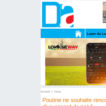
Laser du L
Accueil
>
Texto
Poutine ne souhaite renco