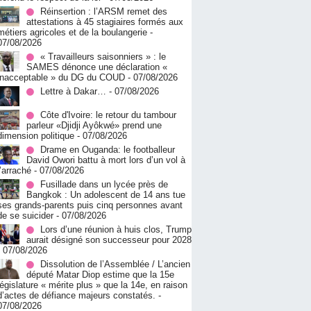
Réinsertion : l’ARSM remet des
attestations à 45 stagiaires formés aux
métiers agricoles et de la boulangerie
-
07/08/2026
« Travailleurs saisonniers » : le
SAMES dénonce une déclaration «
inacceptable » du DG du COUD
- 07/08/2026
Lettre à Dakar…
- 07/08/2026
Côte d'Ivoire: le retour du tambour
parleur «Djidji Ayôkwé» prend une
dimension politique
- 07/08/2026
Drame en Ouganda: le footballeur
David Owori battu à mort lors d’un vol à
l’arraché
- 07/08/2026
Fusillade dans un lycée près de
Bangkok : Un adolescent de 14 ans tue
ses grands-parents puis cinq personnes avant
de se suicider
- 07/08/2026
Lors d’une réunion à huis clos, Trump
aurait désigné son successeur pour 2028
- 07/08/2026
Dissolution de l’Assemblée / L’ancien
député Matar Diop estime que la 15e
législature « mérite plus » que la 14e, en raison
d’actes de défiance majeurs constatés.
-
07/08/2026