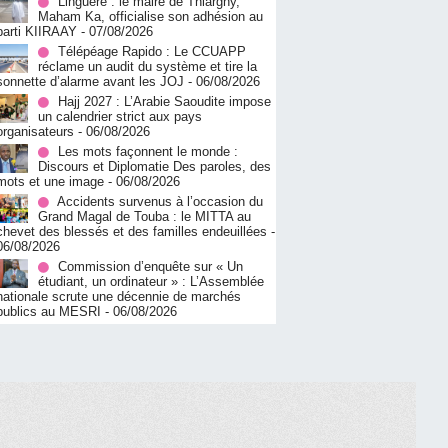
Linguère : le maire de Thiargny,
Maham Ka, officialise son adhésion au
parti KIIRAAY
- 07/08/2026
Télépéage Rapido : Le CCUAPP
réclame un audit du système et tire la
sonnette d’alarme avant les JOJ
- 06/08/2026
Hajj 2027 : L’Arabie Saoudite impose
un calendrier strict aux pays
organisateurs
- 06/08/2026
Les mots façonnent le monde :
Discours et Diplomatie Des paroles, des
mots et une image
- 06/08/2026
Accidents survenus à l’occasion du
Grand Magal de Touba : le MITTA au
chevet des blessés et des familles endeuillées
-
06/08/2026
Commission d’enquête sur « Un
étudiant, un ordinateur » : L’Assemblée
nationale scrute une décennie de marchés
publics au MESRI
- 06/08/2026