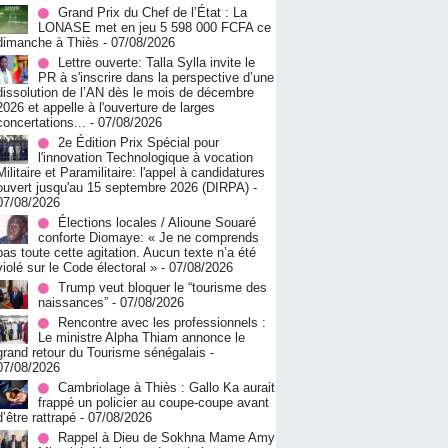
Grand Prix du Chef de l’État : La
LONASE met en jeu 5 598 000 FCFA ce
dimanche à Thiès
- 07/08/2026
Lettre ouverte: Talla Sylla invite le
PR à s'inscrire dans la perspective d’une
dissolution de l’AN dès le mois de décembre
2026 et appelle à l'ouverture de larges
concertations...
- 07/08/2026
2e Édition Prix Spécial pour
l'innovation Technologique à vocation
Militaire et Paramilitaire: l'appel à candidatures
ouvert jusqu'au 15 septembre 2026 (DIRPA)
-
07/08/2026
Élections locales / Alioune Souaré
conforte Diomaye: « Je ne comprends
pas toute cette agitation. Aucun texte n’a été
violé sur le Code électoral »
- 07/08/2026
Trump veut bloquer le “tourisme des
naissances”
- 07/08/2026
Rencontre avec les professionnels :
Le ministre Alpha Thiam annonce le
grand retour du Tourisme sénégalais
-
07/08/2026
Cambriolage à Thiès : Gallo Ka aurait
frappé un policier au coupe-coupe avant
d’être rattrapé
- 07/08/2026
Rappel à Dieu de Sokhna Mame Amy