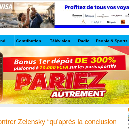
undi
Contribution
Télévision
Radio
People & Sports
ntrer Zelensky “qu’après la conclusion