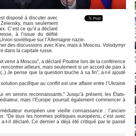
est disposé à discuter avec
 Zelensky, mais seulement
x. C’est ce qu’il a déclaré
esse, à l’issue du défilé
’Union soviétique sur l’Allemagne nazie.
mener des discussions avec Kiev, mais à Moscou. Volodymyr
e dans la capitale russe.
t venir à Moscou”, a déclaré Poutine lors de la conférence
encontrer ailleurs, mais seulement si un accord de paix à
..) Je pense que la question touche à sa fin”, a-t-il ajouté
olution pacifique au conflit est une affaire entre l’Ukraine
ui en serons reconnaissants.” Jusqu’à présent, les États-
médiateur, mais l’Europe pourrait également commencer à
édiateur européen une vieille connaissance : l’ancien
r. “De tous les hommes politiques européens, c’est avec
 a-t-il déclaré. Ce dernier a déjà été critiqué par le passé