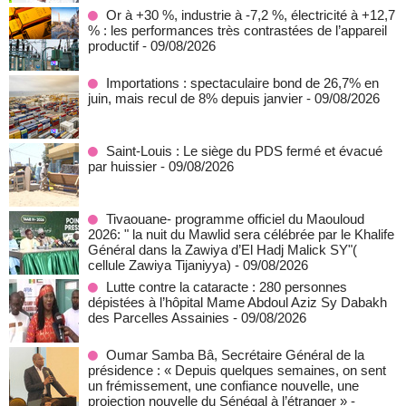
Or à +30 %, industrie à -7,2 %, électricité à +12,7
% : les performances très contrastées de l’appareil
productif
- 09/08/2026
Importations : spectaculaire bond de 26,7% en
juin, mais recul de 8% depuis janvier
- 09/08/2026
Saint-Louis : Le siège du PDS fermé et évacué
par huissier
- 09/08/2026
Tivaouane- programme officiel du Maouloud
2026: " la nuit du Mawlid sera célébrée par le Khalife
Général dans la Zawiya d’El Hadj Malick SY"(
cellule Zawiya Tijaniyya)
- 09/08/2026
Lutte contre la cataracte : 280 personnes
dépistées à l’hôpital Mame Abdoul Aziz Sy Dabakh
des Parcelles Assainies
- 09/08/2026
Oumar Samba Bâ, Secrétaire Général de la
présidence : « Depuis quelques semaines, on sent
un frémissement, une confiance nouvelle, une
projection nouvelle du Sénégal à l’étranger »
-