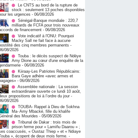
Le CNTS au bord de la rupture de
stock : seulement 13 poches disponibles
pour les urgences
- 06/08/2026
Sénégal-Banque mondiale : 220,7
milliards de FCFA pour trois nouveaux
accords de financement
- 06/08/2026
Vote indicatif à l'ONU: Pourquoi
Macky Sall ne fait face à aucune
hostilité des cinq membres permanents
-
06/08/2026
Touba : le décès suspect de Ndèye
Amy Dione au cœur d'une enquête de la
gendarmerie
- 06/08/2026
Kiiraay-Les Patriotes Républicains:
Bara Gaye adhère «avec armes et
bagages»
- 06/08/2026
Assemblée nationale : La session
extraordinaire ouverte ce lundi 10 août,
deux propositions de loi à l’ordre du jour
-
06/08/2026
TOUBA- Rappel à Dieu de Sokhna
Ma- Amy Mbacké, fille du khalife
Général des Mourides
- 05/08/2026
Tribunal de Dakar : trois mois de
prison ferme pour « Lamiñu Daarou » ;
ses coaccusés, « Oustaz Thiep » et « Ndiaye
Touba », écopent de deux mois ferme.
-