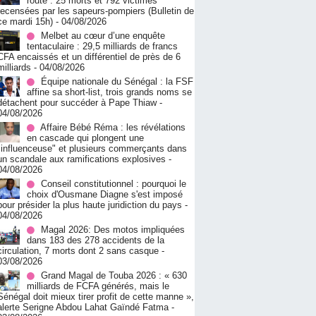
route : 25 morts et 792 victimes
recensées par les sapeurs-pompiers (Bulletin de
ce mardi 15h)
- 04/08/2026
Melbet au cœur d’une enquête
tentaculaire : 29,5 milliards de francs
CFA encaissés et un différentiel de près de 6
milliards
- 04/08/2026
Équipe nationale du Sénégal : la FSF
affine sa short-list, trois grands noms se
détachent pour succéder à Pape Thiaw
-
04/08/2026
Affaire Bébé Réma : les révélations
en cascade qui plongent une
"influenceuse" et plusieurs commerçants dans
un scandale aux ramifications explosives
-
04/08/2026
Conseil constitutionnel : pourquoi le
choix d'Ousmane Diagne s'est imposé
pour présider la plus haute juridiction du pays
-
04/08/2026
Magal 2026: Des motos impliquées
dans 183 des 278 accidents de la
circulation, 7 morts dont 2 sans casque
-
03/08/2026
Grand Magal de Touba 2026 : « 630
milliards de FCFA générés, mais le
Sénégal doit mieux tirer profit de cette manne »,
alerte Serigne Abdou Lahat Gaïndé Fatma
-