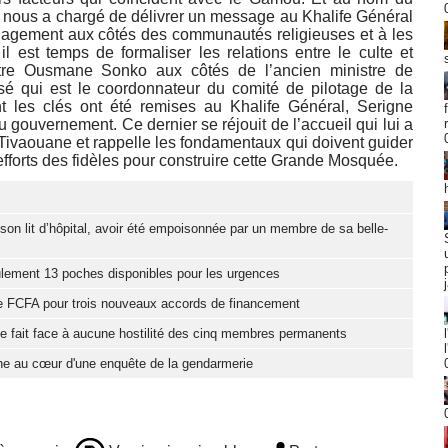
 nous a chargé de délivrer un message au Khalife Général
ngagement aux côtés des communautés religieuses et à les
 est temps de formaliser les relations entre le culte et
istre Ousmane Sonko aux côtés de l’ancien ministre de
é qui est le coordonnateur du comité de pilotage de la
les clés ont été remises au Khalife Général, Serigne
gouvernement. Ce dernier se réjouit de l’accueil qui lui a
e Tivaouane et rappelle les fondamentaux qui doivent guider
efforts des fidèles pour construire cette Grande Mosquée.
son lit d’hôpital, avoir été empoisonnée par un membre de sa belle-
ulement 13 poches disponibles pour les urgences
de FCFA pour trois nouveaux accords de financement
ne fait face à aucune hostilité des cinq membres permanents
e au cœur d'une enquête de la gendarmerie