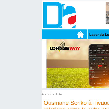
Laser du L
Accueil
>
Actu
Ousmane Sonko à Tivaouan