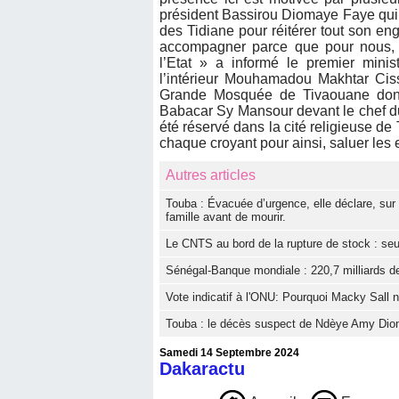
président Bassirou Diomaye Faye qui
des Tidiane pour réitérer tout son e
accompagner parce que pour nous, il
l’Etat » a informé le premier min
l’intérieur Mouhamadou Makhtar Ciss
Grande Mosquée de Tivaouane dont 
Babacar Sy Mansour devant le chef du 
été réservé dans la cité religieuse d
chaque croyant pour ainsi, saluer les 
Autres articles
Touba : Évacuée d’urgence, elle déclare, sur 
famille avant de mourir.
Le CNTS au bord de la rupture de stock : se
Sénégal-Banque mondiale : 220,7 milliards 
Vote indicatif à l'ONU: Pourquoi Macky Sall 
Touba : le décès suspect de Ndèye Amy Dion
Samedi 14 Septembre 2024
Dakaractu