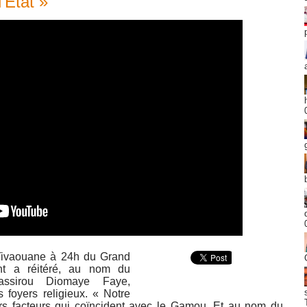
l’Etat »
e Tivaouane à 24h du Grand
t a réitéré, au nom du
assirou Diomaye Faye,
s foyers religieux. « Notre
urs facteurs qui coïncident avec le Gamou. Et au nom du