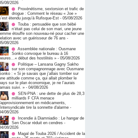
05/08/2026
Proxénétisme, sextorsion et trafic de
drogue : Comment le réseau « Joe »
s’est étendu jusqu’à Rufisque-Est
- 05/08/2026
Touba : persuadée que son bébé
n’était pas celui de son mari, une jeune
femme étouffe son nouveau-né pour cacher une
relation avec un guérisseur de 76 ans
-
05/08/2026
Assemblée nationale : Ousmane
Sonko convoque le bureau à 16
heures…« début des hostilités »
- 05/08/2026
Politique – Lansana Gagny Sakho
sur son compagnonnage avec Ousmane
Sonko : « Si je savais que j’allais tomber sur
une attitude comme ça, qui allait plomber le
pays sur le plan économique, je ne l’aurais
jamais suivi. »
- 04/08/2026
SEN-PNA : une dette de plus de 28,3
milliards F CFA menace
l'approvisionnement en médicaments,
l'intersyndicale tire la sonnette d'alarme
-
04/08/2026
Incendie à Diamniadio : Le hangar de
Sen Oscar réduit en cendres
-
04/08/2026
Magal de Touba 2026 / Accident de la