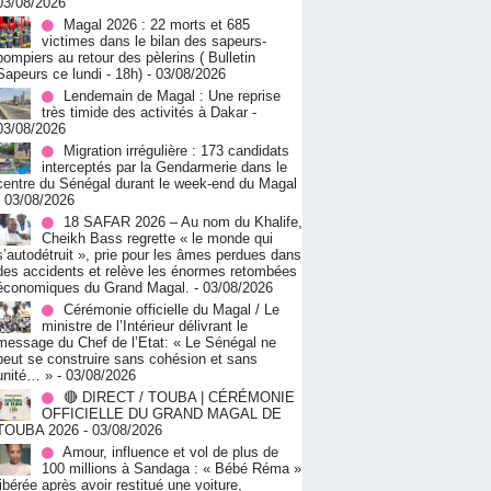
03/08/2026
Magal 2026 : 22 morts et 685
victimes dans le bilan des sapeurs-
pompiers au retour des pèlerins ( Bulletin
Sapeurs ce lundi - 18h)
- 03/08/2026
Lendemain de Magal : Une reprise
très timide des activités à Dakar
-
03/08/2026
Migration irrégulière : 173 candidats
interceptés par la Gendarmerie dans le
centre du Sénégal durant le week-end du Magal
- 03/08/2026
18 SAFAR 2026 – Au nom du Khalife,
Cheikh Bass regrette « le monde qui
s’autodétruit », prie pour les âmes perdues dans
des accidents et relève les énormes retombées
économiques du Grand Magal.
- 03/08/2026
Cérémonie officielle du Magal / Le
ministre de l’Intérieur délivrant le
message du Chef de l’Etat: « Le Sénégal ne
peut se construire sans cohésion et sans
unité… »
- 03/08/2026
🔴 DIRECT / TOUBA | CÉRÉMONIE
OFFICIELLE DU GRAND MAGAL DE
TOUBA 2026
- 03/08/2026
Amour, influence et vol de plus de
100 millions à Sandaga : « Bébé Réma »
libérée après avoir restitué une voiture,