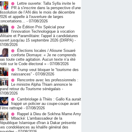
Lettre ouverte: Talla Sylla invite le
PR à s'inscrire dans la perspective d’une
dissolution de l’AN dès le mois de décembre
2026 et appelle à l'ouverture de larges
concertations...
- 07/08/2026
2e Édition Prix Spécial pour
l'innovation Technologique à vocation
Militaire et Paramilitaire: l'appel à candidatures
ouvert jusqu'au 15 septembre 2026 (DIRPA)
-
07/08/2026
Élections locales / Alioune Souaré
conforte Diomaye: « Je ne comprends
pas toute cette agitation. Aucun texte n’a été
violé sur le Code électoral »
- 07/08/2026
Trump veut bloquer le “tourisme des
naissances”
- 07/08/2026
Rencontre avec les professionnels :
Le ministre Alpha Thiam annonce le
grand retour du Tourisme sénégalais
-
07/08/2026
Cambriolage à Thiès : Gallo Ka aurait
frappé un policier au coupe-coupe avant
d’être rattrapé
- 07/08/2026
Rappel à Dieu de Sokhna Mame Amy
Mbacké: L'ambassadeur de la
République Islamique d'Iran à Dakar présente
ses condoléances au khalife général des
mourides
- 07/08/2026