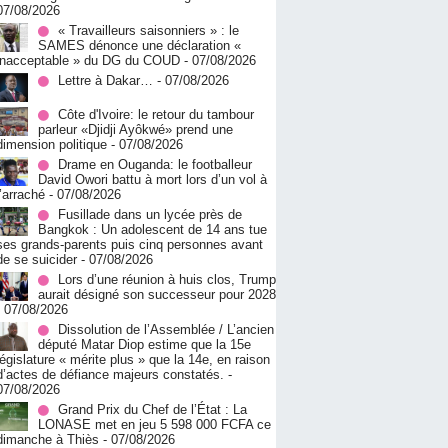
07/08/2026
« Travailleurs saisonniers » : le
SAMES dénonce une déclaration «
inacceptable » du DG du COUD
- 07/08/2026
Lettre à Dakar…
- 07/08/2026
Côte d'Ivoire: le retour du tambour
parleur «Djidji Ayôkwé» prend une
dimension politique
- 07/08/2026
Drame en Ouganda: le footballeur
David Owori battu à mort lors d’un vol à
l’arraché
- 07/08/2026
Fusillade dans un lycée près de
Bangkok : Un adolescent de 14 ans tue
ses grands-parents puis cinq personnes avant
de se suicider
- 07/08/2026
Lors d’une réunion à huis clos, Trump
aurait désigné son successeur pour 2028
- 07/08/2026
Dissolution de l’Assemblée / L’ancien
député Matar Diop estime que la 15e
législature « mérite plus » que la 14e, en raison
d’actes de défiance majeurs constatés.
-
07/08/2026
Grand Prix du Chef de l’État : La
LONASE met en jeu 5 598 000 FCFA ce
dimanche à Thiès
- 07/08/2026