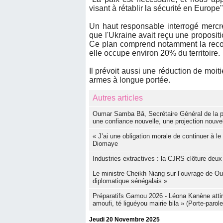
visant à rétablir la sécurité en Europe"
Un haut responsable interrogé mercre
que l'Ukraine avait reçu une propositio
Ce plan comprend notamment la reco
elle occupe environ 20% du territoire.
Il prévoit aussi une réduction de moiti
armes à longue portée.
Autres articles
Oumar Samba Bâ, Secrétaire Général de la p
une confiance nouvelle, une projection nouvel
« J’ai une obligation morale de continuer à 
Diomaye
Industries extractives : la CJRS clôture deux
Le ministre Cheikh Niang sur l’ouvrage de 
diplomatique sénégalais »
Préparatifs Gamou 2026 - Léona Kanène attire 
amoufi, té liguéyou mairie bila » (Porte-parole
Jeudi 20 Novembre 2025