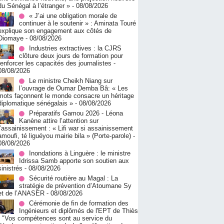
du Sénégal à l’étranger »
- 08/08/2026
« J’ai une obligation morale de
continuer à le soutenir » : Aminata Touré
explique son engagement aux côtés de
Diomaye
- 08/08/2026
Industries extractives : la CJRS
clôture deux jours de formation pour
renforcer les capacités des journalistes
-
08/08/2026
Le ministre Cheikh Niang sur
l’ouvrage de Oumar Demba Bâ: « Les
mots façonnent le monde consacre un héritage
diplomatique sénégalais »
- 08/08/2026
Préparatifs Gamou 2026 - Léona
Kanène attire l’attention sur
l’assainissement : « Lifi war si assainissement
amoufi, té liguéyou mairie bila » (Porte-parole)
-
08/08/2026
Inondations à Linguère : le ministre
Idrissa Samb apporte son soutien aux
sinistrés
- 08/08/2026
Sécurité routière au Magal : La
stratégie de prévention d’Atoumane Sy
et de l’ANASER
- 08/08/2026
Cérémonie de fin de formation des
Ingénieurs et diplômés de l'EPT de Thiès
: "Vos compétences sont au service du