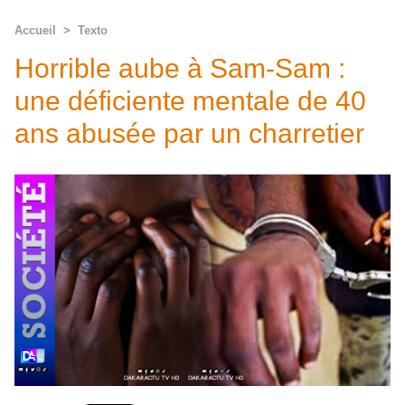
Accueil
>
Texto
Horrible aube à Sam-Sam :
une déficiente mentale de 40
ans abusée par un charretier