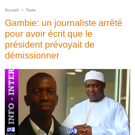
Accueil
>
Texto
Gambie: un journaliste arrêté
pour avoir écrit que le
président prévoyait de
démissionner