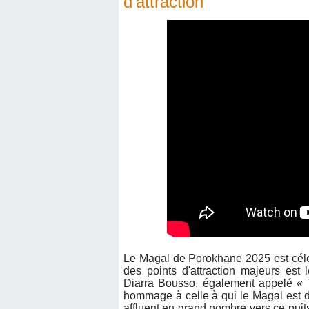
d'attraction
Le Magal de Porokhane 2025 est céléb
des points d'attraction majeurs es
Diarra Bousso, également appelé «
hommage à celle à qui le Magal est d
affluent en grand nombre vers ce puit