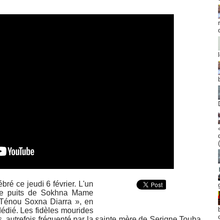
ré ce jeudi 6 février. L'un
t le puits de Sokhna Mame
 Ténou Soxna Diarra », en
édié. Les fidèles mourides
s, autrefois fréquenté par la sainte mère de Serigne Touba,