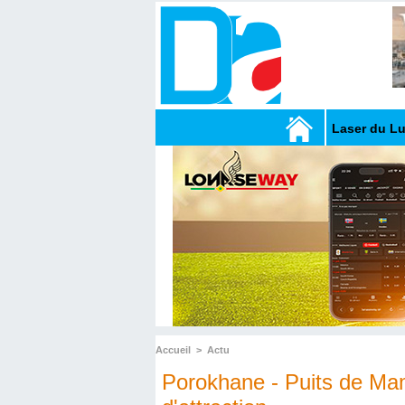
Laser du L
Accueil
>
Actu
Porokhane - Puits de Mam