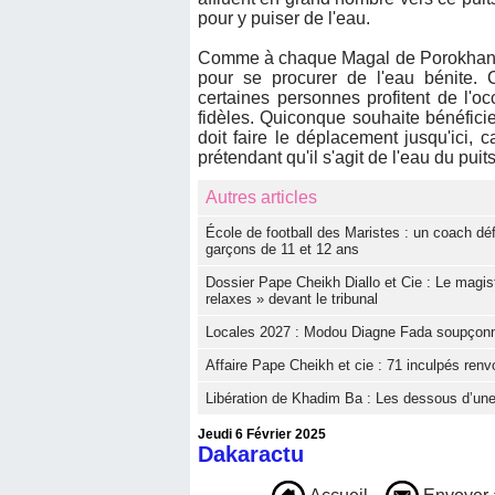
pour y puiser de l'eau.
Comme à chaque Magal de Porokhane, 
pour se procurer de l'eau bénite.
certaines personnes profitent de l'occ
fidèles. Quiconque souhaite bénéfici
doit faire le déplacement jusqu'ici, 
prétendant qu'il s'agit de l'eau du puit
Autres articles
École de football des Maristes : un coach dé
garçons de 11 et 12 ans
Dossier Pape Cheikh Diallo et Cie : Le magis
relaxes » devant le tribunal
Locales 2027 : Modou Diagne Fada soupçonne l
Affaire Pape Cheikh et cie : 71 inculpés renvo
Libération de Khadim Ba : Les dessous d’une
Jeudi 6 Février 2025
Dakaractu