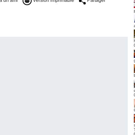
à un ami
Version imprimable
Partager