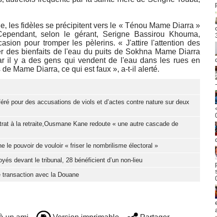
les fidèles se précipitent vers le « Ténou Mame Diarra »
 Cependant, selon le gérant, Serigne Bassirou Khouma,
asion pour tromper les pèlerins. « J'attire l'attention des
er des bienfaits de l'eau du puits de Sokhna Mame Diarra
car il y a des gens qui vendent de l'eau dans les rues en
s de Mame Diarra, ce qui est faux », a-t-il alerté.
féré pour des accusations de viols et d’actes contre nature sur deux
trat à la retraite,Ousmane Kane redoute « une autre cascade de
e pouvoir de vouloir « friser le nombrilisme électoral »
yés devant le tribunal, 28 bénéficient d’un non-lieu
 transaction avec la Douane