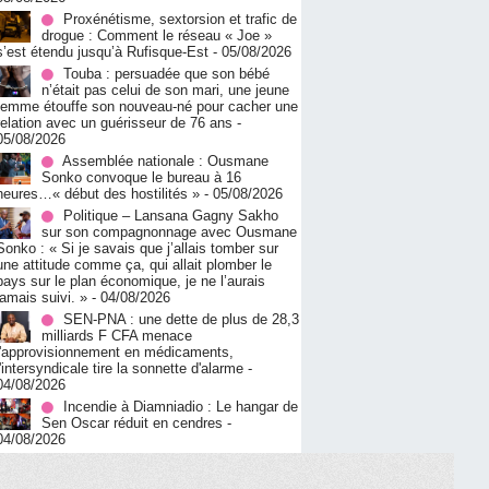
Proxénétisme, sextorsion et trafic de
drogue : Comment le réseau « Joe »
s’est étendu jusqu’à Rufisque-Est
- 05/08/2026
Touba : persuadée que son bébé
n’était pas celui de son mari, une jeune
femme étouffe son nouveau-né pour cacher une
relation avec un guérisseur de 76 ans
-
05/08/2026
Assemblée nationale : Ousmane
Sonko convoque le bureau à 16
heures…« début des hostilités »
- 05/08/2026
Politique – Lansana Gagny Sakho
sur son compagnonnage avec Ousmane
Sonko : « Si je savais que j’allais tomber sur
une attitude comme ça, qui allait plomber le
pays sur le plan économique, je ne l’aurais
jamais suivi. »
- 04/08/2026
SEN-PNA : une dette de plus de 28,3
milliards F CFA menace
l'approvisionnement en médicaments,
l'intersyndicale tire la sonnette d'alarme
-
04/08/2026
Incendie à Diamniadio : Le hangar de
Sen Oscar réduit en cendres
-
04/08/2026