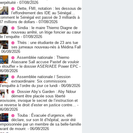
perpétuité
- 07/08/2026
Dette, FMI, notation : les dessous de
l’effondrement des IDE au Sénégal…
comment le Sénégal est passé de 3 milliards à
37 millions de dollars
- 07/08/2026
Sindia : le maire Thierno Diagne de
nouveau arrêté, un litige foncier au cœur
de l’enquête
- 07/08/2026
Thiès : une étudiante de 23 ans tue
ses jumeaux nouveau-nés à Médina Fall
- 06/08/2026
Assemblée nationale : Thierno
Alassane Sall accuse Pastef de vouloir
« étouffer » le dossier ASER/AEE Power EPC
-
06/08/2026
Assemblée nationale / Session
extraordinaire: Six commissions
d’enquête à l’ordre du jour ce lundi
- 06/08/2026
Dossier Aby’s Garden : Aby Ndour
dément être placée sous liberté
provisoire, invoque le secret de l’instruction et
se reverse le droit d’ester en justice contre…
-
06/08/2026
Touba : Évacuée d’urgence, elle
déclare, sur son lit d’hôpital, avoir été
empoisonnée par un membre de sa belle-famille
avant de mourir.
- 06/08/2026