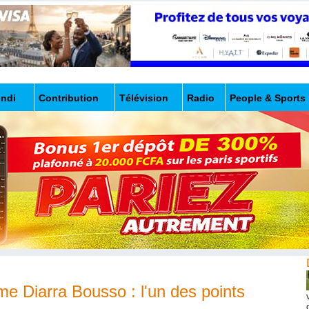
undi
Contribution
Télévision
Radio
People & Sports
e Diarra Bousso : l'un des points