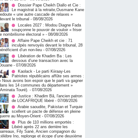
Dossier Pape Cheikh Diallo et Cie :
Le magistrat à la retraite,Ousmane Kane
redoute « une autre cascade de relaxes »
devant le tribunal
- 08/08/2026
Locales 2027 : Modou Diagne Fada
soupçonne le pouvoir de vouloir « friser
le nombrilisme électoral »
- 08/08/2026
Affaire Pape Cheikh et cie : 71
inculpés renvoyés devant le tribunal, 28
bénéficient d’un non-lieu
- 07/08/2026
Libération de Khadim Ba : Les
dessous d’une transaction avec la
Douane
- 07/08/2026
Kaolack - Le parti Kiiraay-Les
Patriotes républicains affûte ses armes :
« Nous avons bon espoir que le parti va gagner
dans les 14 communes du département »
(Aminata Touré).
- 07/08/2026
Justice : Khadim Bâ, l'ancien patron
de LOCAFRIQUE libéré
- 07/08/2026
Arabie saoudite, Pakistan et Turquie
scellent un pacte de défense en pleine
guerre au Moyen-Orient
- 07/08/2026
Plus de 110 millions emportés :
Libéré après 22 ans derrière les
barreaux, Fily Sané, Ancien compagnon du
célèbre Ino, replonge et écope d’une deuxième