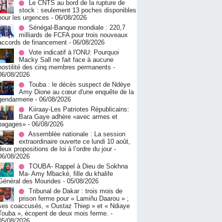
Le CNTS au bord de la rupture de
stock : seulement 13 poches disponibles
pour les urgences
- 06/08/2026
Sénégal-Banque mondiale : 220,7
milliards de FCFA pour trois nouveaux
accords de financement
- 06/08/2026
Vote indicatif à l'ONU: Pourquoi
Macky Sall ne fait face à aucune
hostilité des cinq membres permanents
-
06/08/2026
Touba : le décès suspect de Ndèye
Amy Dione au cœur d'une enquête de la
gendarmerie
- 06/08/2026
Kiiraay-Les Patriotes Républicains:
Bara Gaye adhère «avec armes et
bagages»
- 06/08/2026
Assemblée nationale : La session
extraordinaire ouverte ce lundi 10 août,
deux propositions de loi à l’ordre du jour
-
06/08/2026
TOUBA- Rappel à Dieu de Sokhna
Ma- Amy Mbacké, fille du khalife
Général des Mourides
- 05/08/2026
Tribunal de Dakar : trois mois de
prison ferme pour « Lamiñu Daarou » ;
ses coaccusés, « Oustaz Thiep » et « Ndiaye
Touba », écopent de deux mois ferme.
-
05/08/2026