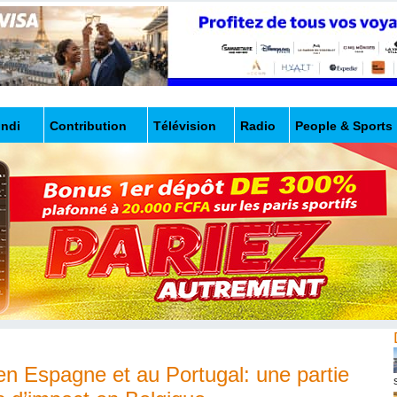
undi
Contribution
Télévision
Radio
People & Sports
en Espagne et au Portugal: une partie