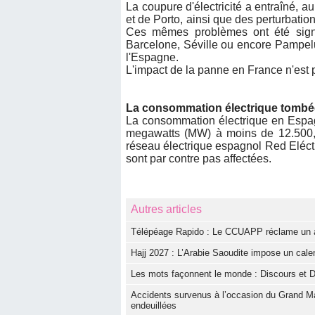
La coupure d'électricité a entraîné, 
et de Porto, ainsi que des perturbation
Ces mêmes problèmes ont été signa
Barcelone, Séville ou encore Pampelune.
l'Espagne.
L'impact de la panne en France n'est
La consommation électrique tomb
La consommation électrique en Espa
megawatts (MW) à moins de 12.500, r
réseau électrique espagnol Red Eléct
sont par contre pas affectées.
Autres articles
Télépéage Rapido : Le CCUAPP réclame un aud
Hajj 2027 : L’Arabie Saoudite impose un calen
Les mots façonnent le monde : Discours et D
Accidents survenus à l’occasion du Grand Ma
endeuillées