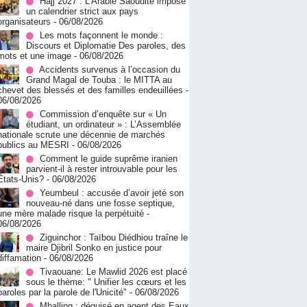
Hajj 2027 : L’Arabie Saoudite impose
un calendrier strict aux pays
organisateurs
- 06/08/2026
Les mots façonnent le monde :
Discours et Diplomatie Des paroles, des
mots et une image
- 06/08/2026
Accidents survenus à l’occasion du
Grand Magal de Touba : le MITTA au
chevet des blessés et des familles endeuillées
-
06/08/2026
Commission d’enquête sur « Un
étudiant, un ordinateur » : L’Assemblée
nationale scrute une décennie de marchés
publics au MESRI
- 06/08/2026
Comment le guide suprême iranien
parvient-il à rester introuvable pour les
États-Unis?
- 06/08/2026
Yeumbeul : accusée d’avoir jeté son
nouveau-né dans une fosse septique,
une mère malade risque la perpétuité
-
06/08/2026
Ziguinchor : Taïbou Diédhiou traîne le
maire Djibril Sonko en justice pour
diffamation
- 06/08/2026
Tivaouane: Le Mawlid 2026 est placé
sous le thème: " Unifier les cœurs et les
paroles par la parole de l'Unicité"
- 06/08/2026
Mballing : déguisé en agent des Eaux