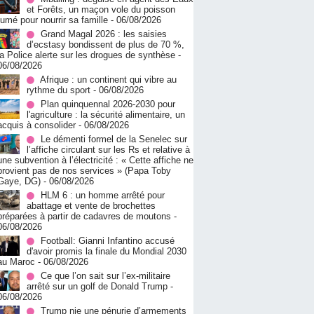
et Forêts, un maçon vole du poisson
fumé pour nourrir sa famille
- 06/08/2026
Grand Magal 2026 : les saisies
d’ecstasy bondissent de plus de 70 %,
la Police alerte sur les drogues de synthèse
-
06/08/2026
Afrique : un continent qui vibre au
rythme du sport
- 06/08/2026
Plan quinquennal 2026-2030 pour
l'agriculture : la sécurité alimentaire, un
acquis à consolider
- 06/08/2026
Le démenti formel de la Senelec sur
l’affiche circulant sur les Rs et relative à
une subvention à l’électricité : « Cette affiche ne
provient pas de nos services » (Papa Toby
Gaye, DG)
- 06/08/2026
HLM 6 : un homme arrêté pour
abattage et vente de brochettes
préparées à partir de cadavres de moutons
-
06/08/2026
Football: Gianni Infantino accusé
d'avoir promis la finale du Mondial 2030
au Maroc
- 06/08/2026
Ce que l’on sait sur l’ex-militaire
arrêté sur un golf de Donald Trump
-
06/08/2026
Trump nie une pénurie d’armements