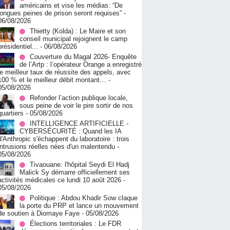
américains et vise les médias: “De
longues peines de prison seront requises”
-
06/08/2026
‎Thietty (Kolda) : Le Maire et son
conseil municipal rejoignent le camp
présidentiel...
- 06/08/2026
Couverture du Magal 2026- Enquête
de l’Artp : l’opérateur Orange a enregistré
le meilleur taux de réussite des appels, avec
100 % et le meilleur débit montant…
-
05/08/2026
Refonder l’action publique locale,
sous peine de voir le pire sortir de nos
quartiers
- 05/08/2026
INTELLIGENCE ARTIFICIELLE -
CYBERSÉCURITÉ : Quand les IA
d'Anthropic s'échappent du laboratoire : trois
intrusions réelles nées d'un malentendu
-
05/08/2026
Tivaouane: l'hôpital Seydi El Hadj
Malick Sy démarre officiellement ses
activités médicales ce lundi 10 août 2026
-
05/08/2026
Politique : Abdou Khadir Sow claque
la porte du PRP et lance un mouvement
de soutien à Diomaye Faye
- 05/08/2026
Élections territoriales : Le FDR