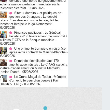
dénonce une inertie du gouvernement et
réclame une concertation immédiate sur le
calendrier électoral
- 05/08/2026
Sites « dortoirs » et politiques de
gestion des étrangers : Le député
Tahirou Sarr descend sur le terrain, fait le
constat et interpelle le gouvernement
-
05/08/2026
Finances publiques : Le Sénégal
bénéfice d’un financement d’environ 340
milliards F CFA de la Banque mondiale
-
05/08/2026
Une éminente trumpiste en disgrâce
après avoir contredit la Maison-Blanche
-
05/08/2026
Demande d’explication aux 179
agents absentéistes : Le CIAAS salue la
posture d’apaisement du Ministre Mamadou
Lamine Dianté
- 05/08/2026
Le Grand Magal de Touba : Mémoire
d’un exil, ferveur d’un peuple ( Par
Cheikh S. Fall )
- 05/08/2026