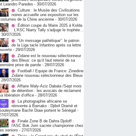
et Leandro Paredes
- 30/07/2026
Culture : le Musée des Civilisations
noires accueille une exposition sur les
costumes de la Chine ancienne
- 30/07/2026
Édition coupe du Maire 2025 à Kolda
: L'ASC Niarry Tally s'adjuge le trophée...
- 30/07/2026
“Un message pathétique”: le patron
de la Liga tacle Infantino après sa lettre
ouverte
- 29/07/2026
Zidane est le nouveau sélectionneur
des Bleus: ce qu’il faut retenir de sa
première prise de parole
- 28/07/2026
Football / Equipe de France: Zinedine
Zidane nouveau sélectionneur des Bleus
- 28/07/2026
Affaire Waly-Aziz Dabala /Sept mois
de détention : les avocats de réclament
sa libération d’office
- 28/07/2026
La photographie africaine se
réinvente à Bamako : Djibril Dramé et
Souleymane Bachir Diaw portent le Sénégal
-
27/07/2026
Finale Zone B de Dahra Djoloff :
l'ASC Bok Jom sacrée championne chez
les seniors
- 27/07/2026