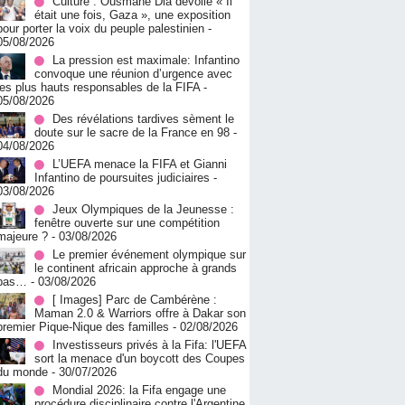
Culture : Ousmane Dia dévoile « Il
était une fois, Gaza », une exposition
pour porter la voix du peuple palestinien
-
05/08/2026
La pression est maximale: Infantino
convoque une réunion d’urgence avec
les plus hauts responsables de la FIFA
-
05/08/2026
Des révélations tardives sèment le
doute sur le sacre de la France en 98
-
04/08/2026
L’UEFA menace la FIFA et Gianni
Infantino de poursuites judiciaires
-
03/08/2026
Jeux Olympiques de la Jeunesse :
fenêtre ouverte sur une compétition
majeure ?
- 03/08/2026
Le premier événement olympique sur
le continent africain approche à grands
pas…
- 03/08/2026
[ Images] Parc de Cambérène :
Maman 2.0 & Warriors offre à Dakar son
premier Pique-Nique des familles
- 02/08/2026
Investisseurs privés à la Fifa: l'UEFA
sort la menace d'un boycott des Coupes
du monde
- 30/07/2026
Mondial 2026: la Fifa engage une
procédure disciplinaire contre l'Argentine