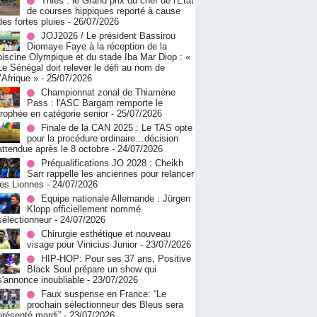
Thiès : le Grand prix du chef de l'État
de courses hippiques reporté à cause
des fortes pluies
- 26/07/2026
JOJ2026 / Le président Bassirou
Diomaye Faye à la réception de la
piscine Olympique et du stade Iba Mar Diop : «
Le Sénégal doit relever le défi au nom de
l’Afrique »
- 25/07/2026
Championnat zonal de Thiamène
Pass : l'ASC Bargam remporte le
trophée en catégorie senior
- 25/07/2026
Finale de la CAN 2025 : Le TAS opte
pour la procédure ordinaire…décision
attendue après le 8 octobre
- 24/07/2026
Préqualifications JO 2028 : Cheikh
Sarr rappelle les anciennes pour relancer
les Lionnes
- 24/07/2026
Equipe nationale Allemande : Jürgen
Klopp officiellement nommé
sélectionneur
- 24/07/2026
Chirurgie esthétique et nouveau
visage pour Vinicius Junior
- 23/07/2026
HIP-HOP: Pour ses 37 ans, Positive
Black Soul prépare un show qui
s'annonce inoubliable
- 23/07/2026
Faux suspense en France: “Le
prochain sélectionneur des Bleus sera
présenté mardi”
- 23/07/2026