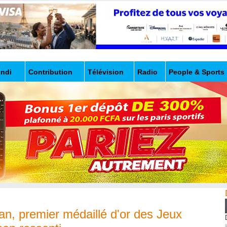
undi
Contribution
Télévision
Radio
People & Sports
n, premier médaillé d'or des Jeux