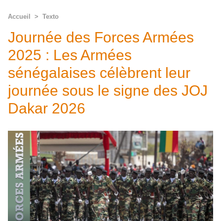
Accueil
>
Texto
Journée des Forces Armées
2025 : Les Armées
sénégalaises célèbrent leur
journée sous le signe des JOJ
Dakar 2026