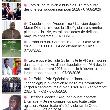
Lors d’une réunion à huis clos, Trump aurait
désigné son successeur pour 2028
- 07/08/2026
Dissolution de l’Assemblée / L’ancien député
Matar Diop estime que la 15e législature « mérite
plus » que la 14e, en raison d’actes de défiance
majeurs constatés.
- 07/08/2026
Grand Prix du Chef de l’État : La LONASE met
en jeu 5 598 000 FCFA ce dimanche à Thiès
-
07/08/2026
Lettre ouverte: Talla Sylla invite le PR à s'inscrire
dans la perspective d’une dissolution de l’AN dès le
mois de décembre 2026 et appelle à l'ouverture de
larges concertations...
- 07/08/2026
2e Édition Prix Spécial pour l'innovation
Technologique à vocation Militaire et Paramilitaire:
l'appel à candidatures ouvert jusqu'au 15 septembre
2026 (DIRPA)
- 07/08/2026
Élections locales / Alioune Souaré conforte
Diomaye: « Je ne comprends pas toute cette
agitation. Aucun texte n’a été violé sur le Code
électoral »
- 07/08/2026