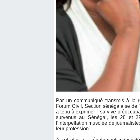
Par un communiqué transmis à la r
Forum Civil, Section sénégalaise de 
a tenu à exprimer " sa vive préoccup
survenus au Sénégal, les 28 et 29
l’interpellation musclée de journalist
leur profession".
À cet effet, il a également manife