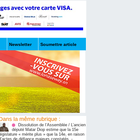
Newsletter
Soumettre article
Dans la même rubrique :
Dissolution de l’Assemblée / L’ancien
député Matar Diop estime que la 15e
législature « mérite plus » que la 14e, en raison
d’actes de défiance majeurs constatés.
-