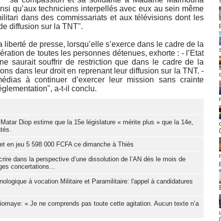
i qu’aux techniciens interpellés avec eux au sein même
litari dans des commissariats et aux télévisions dont les
de diffusion sur la TNT".
a liberté de presse, lorsqu’elle s’exerce dans le cadre de la
ibération de toutes les personnes détenues, exhorte : - l’Etat
ne saurait souffrir de restriction que dans le cadre de la
ions dans leur droit en reprenant leur diffusion sur la TNT. -
édias à continuer d’exercer leur mission sans crainte
églementation", a-t-il conclu.
Matar Diop estime que la 15e législature « mérite plus » que la 14e,
tés.
et en jeu 5 598 000 FCFA ce dimanche à Thiès
nscrire dans la perspective d’une dissolution de l’AN dès le mois de
ges concertations...
nologique à vocation Militaire et Paramilitaire: l'appel à candidatures
Diomaye: « Je ne comprends pas toute cette agitation. Aucun texte n’a