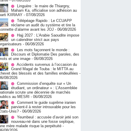
santé
- 07/08/2026
Linguère : le maire de Thiargny,
Maham Ka, officialise son adhésion au
parti KIIRAAY
- 07/08/2026
Télépéage Rapido : Le CCUAPP
réclame un audit du système et tire la
sonnette d’alarme avant les JOJ
- 06/08/2026
Hajj 2027 : L’Arabie Saoudite impose
un calendrier strict aux pays
organisateurs
- 06/08/2026
Les mots façonnent le monde :
Discours et Diplomatie Des paroles, des
mots et une image
- 06/08/2026
Accidents survenus à l’occasion du
Grand Magal de Touba : le MITTA au
chevet des blessés et des familles endeuillées
-
06/08/2026
Commission d’enquête sur « Un
étudiant, un ordinateur » : L’Assemblée
nationale scrute une décennie de marchés
publics au MESRI
- 06/08/2026
Comment le guide suprême iranien
parvient-il à rester introuvable pour les
États-Unis?
- 06/08/2026
Yeumbeul : accusée d’avoir jeté son
nouveau-né dans une fosse septique,
une mère malade risque la perpétuité
-
06/08/2026