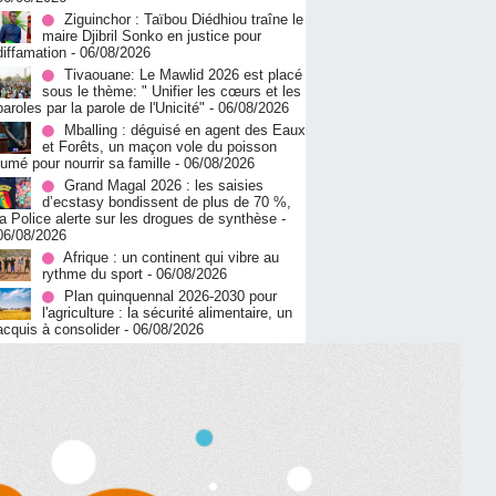
Ziguinchor : Taïbou Diédhiou traîne le
maire Djibril Sonko en justice pour
diffamation
- 06/08/2026
Tivaouane: Le Mawlid 2026 est placé
sous le thème: " Unifier les cœurs et les
paroles par la parole de l'Unicité"
- 06/08/2026
Mballing : déguisé en agent des Eaux
et Forêts, un maçon vole du poisson
fumé pour nourrir sa famille
- 06/08/2026
Grand Magal 2026 : les saisies
d’ecstasy bondissent de plus de 70 %,
la Police alerte sur les drogues de synthèse
-
06/08/2026
Afrique : un continent qui vibre au
rythme du sport
- 06/08/2026
Plan quinquennal 2026-2030 pour
l'agriculture : la sécurité alimentaire, un
acquis à consolider
- 06/08/2026