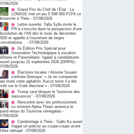
07/08/2026
Grand Prix du Chef de l’État : La
LONASE met en jeu 5 598 000 FCFA ce
dimanche à Thiès
- 07/08/2026
Lettre ouverte: Talla Sylla invite le
PR à s'inscrire dans la perspective d’une
dissolution de l’AN dès le mois de décembre
2026 et appelle à l'ouverture de larges
concertations...
- 07/08/2026
2e Édition Prix Spécial pour
l'innovation Technologique à vocation
Militaire et Paramilitaire: l'appel à candidatures
ouvert jusqu'au 15 septembre 2026 (DIRPA)
-
07/08/2026
Élections locales / Alioune Souaré
conforte Diomaye: « Je ne comprends
pas toute cette agitation. Aucun texte n’a été
violé sur le Code électoral »
- 07/08/2026
Trump veut bloquer le “tourisme des
naissances”
- 07/08/2026
Rencontre avec les professionnels :
Le ministre Alpha Thiam annonce le
grand retour du Tourisme sénégalais
-
07/08/2026
Cambriolage à Thiès : Gallo Ka aurait
frappé un policier au coupe-coupe avant
d’être rattrapé
- 07/08/2026