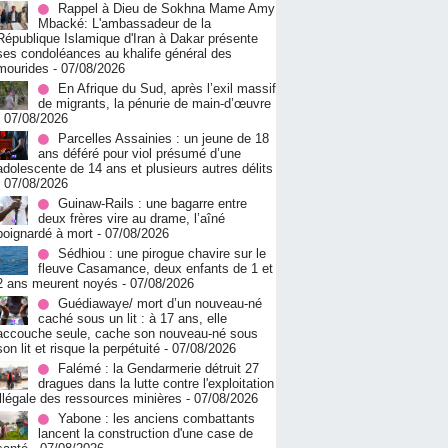
Rappel à Dieu de Sokhna Mame Amy
Mbacké: L'ambassadeur de la
République Islamique d'Iran à Dakar présente
ses condoléances au khalife général des
mourides
- 07/08/2026
En Afrique du Sud, après l’exil massif
de migrants, la pénurie de main-d’œuvre
- 07/08/2026
Parcelles Assainies : un jeune de 18
ans déféré pour viol présumé d’une
adolescente de 14 ans et plusieurs autres délits
- 07/08/2026
Guinaw-Rails : une bagarre entre
deux frères vire au drame, l’aîné
poignardé à mort
- 07/08/2026
Sédhiou : une pirogue chavire sur le
fleuve Casamance, deux enfants de 1 et
2 ans meurent noyés
- 07/08/2026
Guédiawaye/ mort d’un nouveau-né
caché sous un lit : à 17 ans, elle
accouche seule, cache son nouveau-né sous
son lit et risque la perpétuité
- 07/08/2026
Falémé : la Gendarmerie détruit 27
dragues dans la lutte contre l'exploitation
illégale des ressources minières
- 07/08/2026
Yabone : les anciens combattants
lancent la construction d'une case de