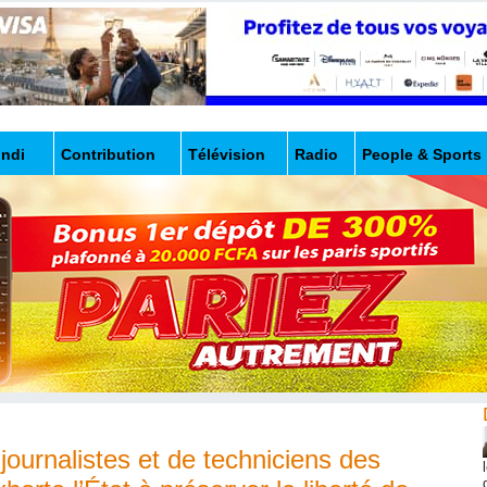
undi
Contribution
Télévision
Radio
People & Sports
journalistes et de techniciens des