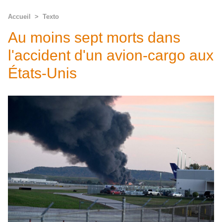
Accueil
>
Texto
Au moins sept morts dans
l'accident d'un avion-cargo aux
États-Unis