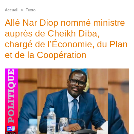
Accueil
>
Texto
Allé Nar Diop nommé ministre
auprès de Cheikh Diba,
chargé de l’Économie, du Plan
et de la Coopération