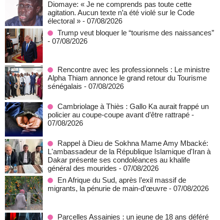
Diomaye: « Je ne comprends pas toute cette
agitation. Aucun texte n’a été violé sur le Code
électoral »
- 07/08/2026
Trump veut bloquer le “tourisme des naissances”
- 07/08/2026
Rencontre avec les professionnels : Le ministre
Alpha Thiam annonce le grand retour du Tourisme
sénégalais
- 07/08/2026
Cambriolage à Thiès : Gallo Ka aurait frappé un
policier au coupe-coupe avant d’être rattrapé
-
07/08/2026
Rappel à Dieu de Sokhna Mame Amy Mbacké:
L'ambassadeur de la République Islamique d'Iran à
Dakar présente ses condoléances au khalife
général des mourides
- 07/08/2026
En Afrique du Sud, après l’exil massif de
migrants, la pénurie de main-d’œuvre
- 07/08/2026
Parcelles Assainies : un jeune de 18 ans déféré