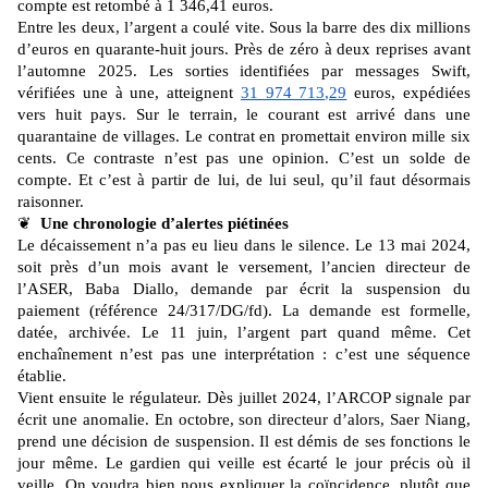
compte est retombé à 1 346,41 euros.
Entre les deux, l’argent a coulé vite. Sous la barre des dix millions
d’euros en quarante-huit jours. Près de zéro à deux reprises avant
l’automne 2025. Les sorties identifiées par messages Swift,
vérifiées une à une, atteignent
31 974 713,29
euros, expédiées
vers huit pays. Sur le terrain, le courant est arrivé dans une
quarantaine de villages. Le contrat en promettait environ mille six
cents. Ce contraste n’est pas une opinion. C’est un solde de
compte. Et c’est à partir de lui, de lui seul, qu’il faut désormais
raisonner.
❦
Une chronologie d’alertes piétinées
Le décaissement n’a pas eu lieu dans le silence. Le 13 mai 2024,
soit près d’un mois avant le versement, l’ancien directeur de
l’ASER, Baba Diallo, demande par écrit la suspension du
paiement (référence 24/317/DG/fd). La demande est formelle,
datée, archivée. Le 11 juin, l’argent part quand même. Cet
enchaînement n’est pas une interprétation : c’est une séquence
établie.
Vient ensuite le régulateur. Dès juillet 2024, l’ARCOP signale par
écrit une anomalie. En octobre, son directeur d’alors, Saer Niang,
prend une décision de suspension. Il est démis de ses fonctions le
jour même. Le gardien qui veille est écarté le jour précis où il
veille. On voudra bien nous expliquer la coïncidence, plutôt que