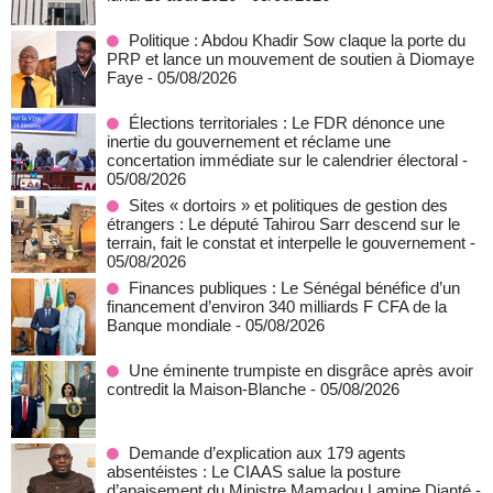
Politique : Abdou Khadir Sow claque la porte du
PRP et lance un mouvement de soutien à Diomaye
Faye
- 05/08/2026
Élections territoriales : Le FDR dénonce une
inertie du gouvernement et réclame une
concertation immédiate sur le calendrier électoral
-
05/08/2026
Sites « dortoirs » et politiques de gestion des
étrangers : Le député Tahirou Sarr descend sur le
terrain, fait le constat et interpelle le gouvernement
-
05/08/2026
Finances publiques : Le Sénégal bénéfice d’un
financement d’environ 340 milliards F CFA de la
Banque mondiale
- 05/08/2026
Une éminente trumpiste en disgrâce après avoir
contredit la Maison-Blanche
- 05/08/2026
Demande d’explication aux 179 agents
absentéistes : Le CIAAS salue la posture
d’apaisement du Ministre Mamadou Lamine Dianté
-