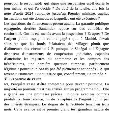
pourquoi le responsable qui signe une suspension est-il écarté le
jour même, et qui l’a décidé ? Du côté de la tutelle, une fois la
note d’août 2024 remontée jusqu’au Premier ministre, quelles
instructions ont été données, et lesquelles ont été exécutées ?
Les questions du financement pèsent autant. La garantie publique
espagnole, derrière Santander, repose sur des contrôles de
conformité. Ont-ils été menés avant la suspension ? Et après ? De
l’argent public espagnol était engagé : qui, à Madrid, devait
s’assurer que les fonds éclairaient des villages plutôt que
d’alimenter des virements ? Et puisque le Sénégal et l’Espagne
disposent d’instruments de coopération judiciaire, capables
d’atteindre les registres du commerce et les comptes des
bénéficiaires, une dernière question s’impose, parfaitement
légitime : pourquoi n’ont-ils pas été pleinement actionnés ? À qui
revenait l’initiative ? Et qu’est-ce qui, concrètement, l’a freinée ?
❦
L’épreuve de vérité
Ici, l’enquête cesse d’être comptable pour devenir politique. La
majorité au pouvoir n’est pas arrivée sur un programme flou. Elle
a gagné sur une promesse précise : rupture avec les contrats
prédateurs, transparence, fin de la capture de l’argent public par
des intérêts étrangers. Le slogan de la rectitude tenait en trois
mots. Cette avance est le premier grand test grandeur nature de