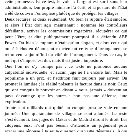
cette promesse. Et ce test, le voici : l’argent est sorti sous leur
administration, leur propre ministre l’a écrit, et la posture de l’État
a été de couvrir l’entreprise plutôt que de protéger les villages.
Deux lectures, et deux seulement. Ou bien la rupture était sincère,
et alors l’État doit agir maintenant : nommer les contrôleurs
défaillants, activer les commissions rogatoires, récupérer ce qui
peut l’être, et dire publiquement pourquoi il a défendu AEE
Power. Ou bien la rupture n’était qu’un slogan, et alors ceux qui
ont été élus en dénonçant exactement ce type d’arrangement se
retrouvent aujourd’hui du côté de l’arrangement. Dans ce cas, le
mot qui s’impose est dur, mais il est juste : imposture.
Que l’on ne s’y trompe pas : ce texte ne prononce aucune
culpabilité individuelle, et aucun juge ne l’a encore fait. Mais le
populisme a un prix, et l’addition finit toujours par arriver. On
promet la lumière ; la réalité présente la facture dans le noir. Ceux
qui ont conquis le pouvoir en disant « nous, jamais » doivent au
pays davantage que les autres : non pas une défense, une
explication.
Trente-sept milliards ont quitté un compte presque vide en une
journée. Une quarantaine de villages se sont allumés. Le reste
s’est évanoui. Les juges de Dakar et de Madrid diront le droit. Les
citoyens, eux, n’ont pas besoin d’attendre un jugement pour
exiger une réponse à la seule question qui vaille désormais : à qui