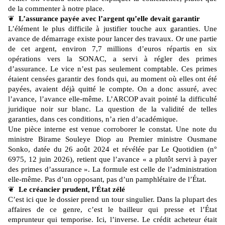
de la commenter à notre place.
❦
L’assurance payée avec l’argent qu’elle devait garantir
L’élément le plus difficile à justifier touche aux garanties. Une
avance de démarrage existe pour lancer des travaux. Or une partie
de cet argent, environ 7,7 millions d’euros répartis en six
opérations vers la SONAC, a servi à régler des primes
d’assurance. Le vice n’est pas seulement comptable. Ces primes
étaient censées garantir des fonds qui, au moment où elles ont été
payées, avaient déjà quitté le compte. On a donc assuré, avec
l’avance, l’avance elle-même. L’ARCOP avait pointé la difficulté
juridique noir sur blanc. La question de la validité de telles
garanties, dans ces conditions, n’a rien d’académique.
Une pièce interne est venue corroborer le constat. Une note du
ministre Birame Souleye Diop au Premier ministre Ousmane
Sonko, datée du 26 août 2024 et révélée par Le Quotidien (n°
6975, 12 juin 2026), retient que l’avance « a plutôt servi à payer
des primes d’assurance ». La formule est celle de l’administration
elle-même. Pas d’un opposant, pas d’un pamphlétaire de l’État.
❦
Le créancier prudent, l’État zélé
C’est ici que le dossier prend un tour singulier. Dans la plupart des
affaires de ce genre, c’est le bailleur qui presse et l’État
emprunteur qui temporise. Ici, l’inverse. Le crédit acheteur était