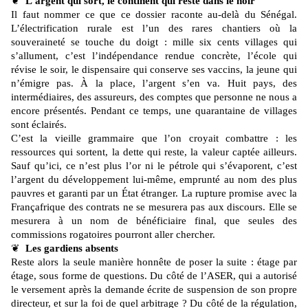
❦
L’argent qui sort, le continent qui reste dans le noir
Il faut nommer ce que ce dossier raconte au-delà du Sénégal.
L’électrification rurale est l’un des rares chantiers où la
souveraineté se touche du doigt : mille six cents villages qui
s’allument, c’est l’indépendance rendue concrète, l’école qui
révise le soir, le dispensaire qui conserve ses vaccins, la jeune qui
n’émigre pas. À la place, l’argent s’en va. Huit pays, des
intermédiaires, des assureurs, des comptes que personne ne nous a
encore présentés. Pendant ce temps, une quarantaine de villages
sont éclairés.
C’est la vieille grammaire que l’on croyait combattre : les
ressources qui sortent, la dette qui reste, la valeur captée ailleurs.
Sauf qu’ici, ce n’est plus l’or ni le pétrole qui s’évaporent, c’est
l’argent du développement lui-même, emprunté au nom des plus
pauvres et garanti par un État étranger. La rupture promise avec la
Françafrique des contrats ne se mesurera pas aux discours. Elle se
mesurera à un nom de bénéficiaire final, que seules des
commissions rogatoires pourront aller chercher.
❦
Les gardiens absents
Reste alors la seule manière honnête de poser la suite : étage par
étage, sous forme de questions. Du côté de l’ASER, qui a autorisé
le versement après la demande écrite de suspension de son propre
directeur, et sur la foi de quel arbitrage ? Du côté de la régulation,