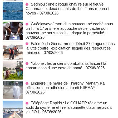
Sédhiou : une pirogue chavire sur le fleuve
Casamance, deux enfants de 1 et 2 ans meurent
noyés
- 07/08/2026
Guédiawaye/ mort d’un nouveau-né caché sous
un lit : à 17 ans, elle accouche seule, cache son
nouveau-né sous son lit et risque la perpétuité
-
07/08/2026
Falémé : la Gendarmerie détruit 27 dragues dans
la lutte contre l'exploitation illégale des ressources
minières
- 07/08/2026
Yabone : les anciens combattants lancent la
construction d'une case de santé
- 07/08/2026
Linguère : le maire de Thiargny, Maham Ka,
officialise son adhésion au parti KIIRAAY
-
07/08/2026
Télépéage Rapido : Le CCUAPP réclame un
audit du système et tire la sonnette d’alarme avant
les JOJ
- 06/08/2026