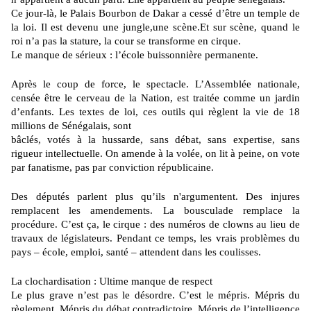
Ce jour-là, le Palais Bourbon de Dakar a cessé d’être un temple de
la loi. Il est devenu une jungle,une scène.Et sur scène, quand le
roi n’a pas la stature, la cour se transforme en cirque.
Le manque de sérieux : l’école buissonnière permanente.
Après le coup de force, le spectacle. L’Assemblée nationale,
censée être le cerveau
de la Nation, est traitée comme un jardin
d’enfants. Les textes de loi, ces outils qui règlent la vie de 18
millions de Sénégalais, sont
bâclés, votés à la hussarde, sans débat, sans expertise, sans
rigueur intellectuelle.
On amende à la volée, on lit à peine, on vote
par fanatisme, pas par conviction républicaine.
Des députés parlent plus qu’ils n'argumentent. Des injures
remplacent les amendements. La bousculade remplace la
procédure. C’est ça, le cirque : des numéros de clowns au lieu de
travaux de législateurs. Pendant ce temps, les vrais problèmes du
pays – école, emploi, santé – attendent dans les coulisses.
La clochardisation : Ultime manque de respect
Le plus grave n’est pas le désordre. C’est le mépris. Mépris du
règlement. Mépris du
débat contradictoire. Mépris de l’intelligence