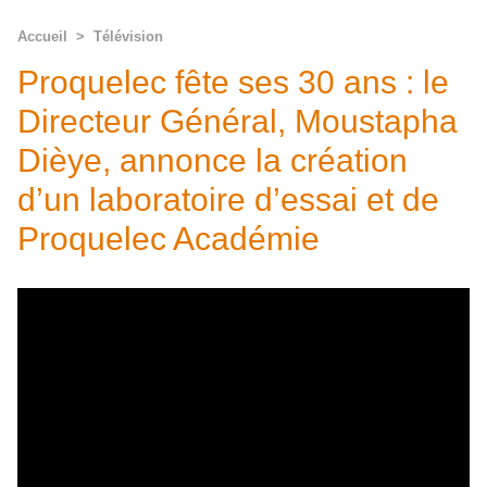
Accueil
>
Télévision
Proquelec fête ses 30 ans : le
Directeur Général, Moustapha
Dièye, annonce la création
d’un laboratoire d’essai et de
Proquelec Académie