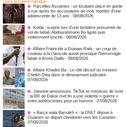
Dans la même rubrique :
Parcelles Assainies : un locataire placé en garde
à vue après les accusations de viols répétés d’une
adolescente de 13 ans
- 08/08/2026
Kolda : surpris lors d’une tentative présumée de
vol de bétail, Abdourahmane Ba ligoté puis
violemment lynché
- 08/08/2026
Affaire Fratricide à Guinaw-Rails : un coup de
couteau à la clavicule aurait provoqué l’hémorragie
fatale à Arona Diallo
- 08/08/2026
Affaire Khadim Ba : Le rôle décisif du ministre
Cheikh Diba dans le dénouement judiciaire
-
07/08/2026
Jalousie amoureuse, TikTok et menaces de mort
: la BR de Dakar met fin à une violente « guerre »
entre adolescentes pour un homme
- 07/08/2026
« Barça wala Barsakh » : la DNLT déjoue à
Ouakam un départ clandestin vers les Canaries
-
07/08/2026