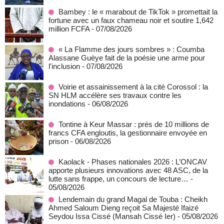
Bambey : le « marabout de TikTok » promettait la
fortune avec un faux chameau noir et soutire 1,642
million FCFA
- 07/08/2026
« La Flamme des jours sombres » : Coumba
Alassane Guèye fait de la poésie une arme pour
l'inclusion
- 07/08/2026
Voirie et assainissement à la cité Corossol : la
SN HLM accélère ses travaux contre les
inondations
- 06/08/2026
Tontine à Keur Massar : près de 10 millions de
francs CFA engloutis, la gestionnaire envoyée en
prison
- 06/08/2026
Kaolack - Phases nationales 2026 : L’ONCAV
apporte plusieurs innovations avec 48 ASC, de la
lutte sans frappe, un concours de lecture…
-
05/08/2026
Lendemain du grand Magal de Touba : Cheikh
Ahmed Saloum Dieng reçoit Sa Majesté Ifaizé
Seydou Issa Cissé (Mansah Cissé Ier)
- 05/08/2026