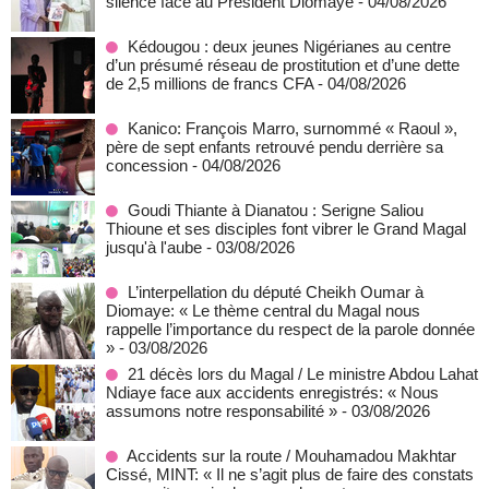
silence face au Président Diomaye
- 04/08/2026
Kédougou : deux jeunes Nigérianes au centre
d’un présumé réseau de prostitution et d’une dette
de 2,5 millions de francs CFA
- 04/08/2026
Kanico: François Marro, surnommé « Raoul »,
père de sept enfants retrouvé pendu derrière sa
concession
- 04/08/2026
Goudi Thiante à Dianatou : Serigne Saliou
Thioune et ses disciples font vibrer le Grand Magal
jusqu'à l'aube
- 03/08/2026
L’interpellation du député Cheikh Oumar à
Diomaye: « Le thème central du Magal nous
rappelle l’importance du respect de la parole donnée
»
- 03/08/2026
21 décès lors du Magal / Le ministre Abdou Lahat
Ndiaye face aux accidents enregistrés: « Nous
assumons notre responsabilité »
- 03/08/2026
Accidents sur la route / Mouhamadou Makhtar
Cissé, MINT: « Il ne s’agit plus de faire des constats