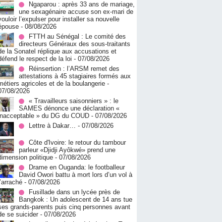
Ngaparou : après 33 ans de mariage,
une sexagénaire accuse son ex-mari de
vouloir l’expulser pour installer sa nouvelle
épouse
- 08/08/2026
FTTH au Sénégal : Le comité des
directeurs Généraux des sous-traitants
de la Sonatel réplique aux accusations et
défend le respect de la loi
- 07/08/2026
Réinsertion : l’ARSM remet des
attestations à 45 stagiaires formés aux
métiers agricoles et de la boulangerie
-
07/08/2026
« Travailleurs saisonniers » : le
SAMES dénonce une déclaration «
inacceptable » du DG du COUD
- 07/08/2026
Lettre à Dakar…
- 07/08/2026
Côte d'Ivoire: le retour du tambour
parleur «Djidji Ayôkwé» prend une
dimension politique
- 07/08/2026
Drame en Ouganda: le footballeur
David Owori battu à mort lors d’un vol à
l’arraché
- 07/08/2026
Fusillade dans un lycée près de
Bangkok : Un adolescent de 14 ans tue
ses grands-parents puis cinq personnes avant
de se suicider
- 07/08/2026