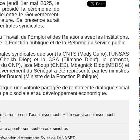
 ce jeudi 1er mai 2025, le
 présidé la cérémonie de
ale entre le Gouvernement,
imature. Sa présence aurait
entrales syndicales.
u Travail, de l’Emploi et des Relations avec les Institutions,
de la Fonction publique et de la Réforme du service public.
entrales syndicales que sont la CNTS (Mody Guiro), l'UNSAS
heikh Diop) et la CSA (Elimane Diouf), le patronat,
nt du CNP), Issa Mboup (CNES), Mbagnick Diop (MEDS) et
uvernement du Sénégal a été représenté par les ministres
vier Boucal (Ministre de la Fonction Publique).
arque une volonté partagée de renforcer le dialogue social
 la paix sociale et au développement économique.
l’attention sur l’assainissement : « Lifi war si assainissement
)
Samb apporte son soutien aux sinistrés
e prévention d’Atoumane Sy et de l’ANASER