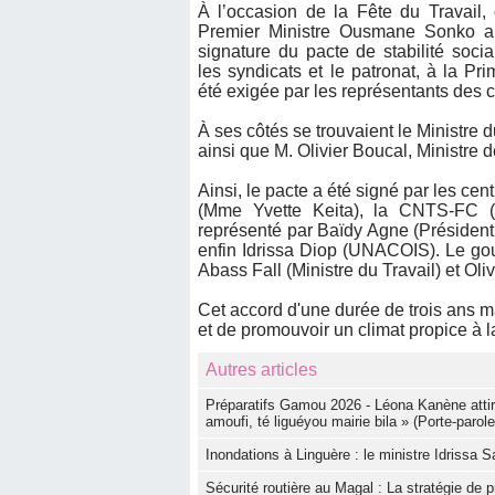
À l’occasion de la Fête du Travail,
Premier Ministre Ousmane Sonko a
signature du pacte de stabilité soci
les syndicats et le patronat, à la Pr
été exigée par les représentants des c
À ses côtés se trouvaient le Ministre d
ainsi que M. Olivier Boucal, Ministre 
Ainsi, le pacte a été signé par les c
(Mme Yvette Keita), la CNTS-FC (C
représenté par Baïdy Agne (Préside
enfin Idrissa Diop (UNACOIS). Le go
Abass Fall (Ministre du Travail) et Oli
Cet accord d'une durée de trois ans m
et de promouvoir un climat propice à
Autres articles
Préparatifs Gamou 2026 - Léona Kanène attire 
amoufi, té liguéyou mairie bila » (Porte-parole
Inondations à Linguère : le ministre Idrissa 
Sécurité routière au Magal : La stratégie d