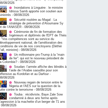
08/08/2026
Inondations à Linguère : le ministre
Idrissa Samb apporte son soutien aux
sinistrés
- 08/08/2026
Sécurité routière au Magal : La
stratégie de prévention d’Atoumane Sy
et de l’ANASER
- 08/08/2026
Cérémonie de fin de formation des
Ingénieurs et diplômés de l'EPT de Thiès
: "Vos compétences sont au service du
développement national, de l'amélioration des
conditions de vie de nos concitoyens (Déthié
Fall, ministre)
- 08/08/2026
Un millionnaire pro-Trump à la “main
de fer”: qui est le nouveau président de
la Colombie?
- 08/08/2026
Soudan: l’armée affiche des blindés à
l’aide de l’Arabie saoudite pour son
offensive au Kordofan et au Darfour
-
08/08/2026
Nouveau regain de tension entre le
Nigeria et l'AES sur la question de la
lutte contre le terrorisme
- 08/08/2026
Touba : récidiviste, Baye Zale Sow
condamné à deux ans ferme après
l’agression à la machette d’un berger de 71 ans
- 08/08/2026