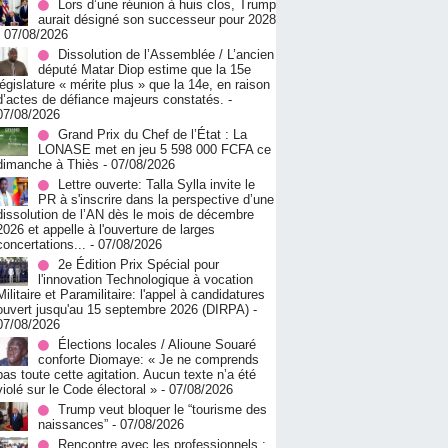
Lors d’une réunion à huis clos, Trump
aurait désigné son successeur pour 2028
- 07/08/2026
Dissolution de l’Assemblée / L’ancien
député Matar Diop estime que la 15e
législature « mérite plus » que la 14e, en raison
d’actes de défiance majeurs constatés.
-
07/08/2026
Grand Prix du Chef de l’État : La
LONASE met en jeu 5 598 000 FCFA ce
dimanche à Thiès
- 07/08/2026
Lettre ouverte: Talla Sylla invite le
PR à s'inscrire dans la perspective d’une
dissolution de l’AN dès le mois de décembre
2026 et appelle à l'ouverture de larges
concertations...
- 07/08/2026
2e Édition Prix Spécial pour
l'innovation Technologique à vocation
Militaire et Paramilitaire: l'appel à candidatures
ouvert jusqu'au 15 septembre 2026 (DIRPA)
-
07/08/2026
Élections locales / Alioune Souaré
conforte Diomaye: « Je ne comprends
pas toute cette agitation. Aucun texte n’a été
violé sur le Code électoral »
- 07/08/2026
Trump veut bloquer le “tourisme des
naissances”
- 07/08/2026
Rencontre avec les professionnels :