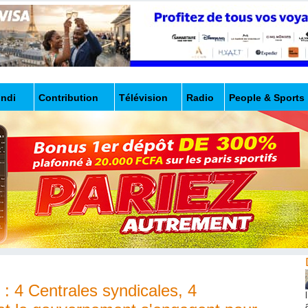
undi
Contribution
Télévision
Radio
People & Sports
 : 4 Centrales syndicales, 4