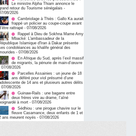
Le ministre Alpha Thiam annonce le
grand retour du Tourisme sénégalais
-
07/08/2026
Cambriolage à Thiès : Gallo Ka aurait
frappé un policier au coupe-coupe avant
d’être rattrapé
- 07/08/2026
Rappel à Dieu de Sokhna Mame Amy
Mbacké: L'ambassadeur de la
République Islamique d'Iran à Dakar présente
ses condoléances au khalife général des
mourides
- 07/08/2026
En Afrique du Sud, après l’exil massif
de migrants, la pénurie de main-d’œuvre
- 07/08/2026
Parcelles Assainies : un jeune de 18
ans déféré pour viol présumé d’une
adolescente de 14 ans et plusieurs autres délits
- 07/08/2026
Guinaw-Rails : une bagarre entre
deux frères vire au drame, l’aîné
poignardé à mort
- 07/08/2026
Sédhiou : une pirogue chavire sur le
fleuve Casamance, deux enfants de 1 et
2 ans meurent noyés
- 07/08/2026