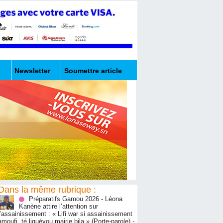
Newsletter
Soumettre article
Dans la même rubrique :
Préparatifs Gamou 2026 - Léona
Kanène attire l’attention sur
l’assainissement : « Lifi war si assainissement
amoufi, té liguéyou mairie bila » (Porte-parole)
-