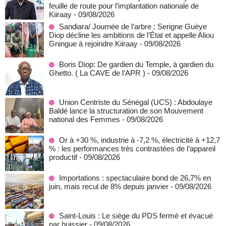
feuille de route pour l’implantation nationale de
Kiiraay
- 09/08/2026
Sandiara/ Journée de l’arbre : Serigne Guèye
Diop décline les ambitions de l’État et appelle Aliou
Gningue à rejoindre Kiiraay
- 09/08/2026
Boris Diop: De gardien du Temple, à gardien du
Ghetto. ( La CAVE de l’APR )
- 09/08/2026
Union Centriste du Sénégal (UCS) : Abdoulaye
Baldé lance la structuration de son Mouvement
national des Femmes
- 09/08/2026
Or à +30 %, industrie à -7,2 %, électricité à +12,7
% : les performances très contrastées de l’appareil
productif
- 09/08/2026
Importations : spectaculaire bond de 26,7% en
juin, mais recul de 8% depuis janvier
- 09/08/2026
Saint-Louis : Le siège du PDS fermé et évacué
par huissier
- 09/08/2026