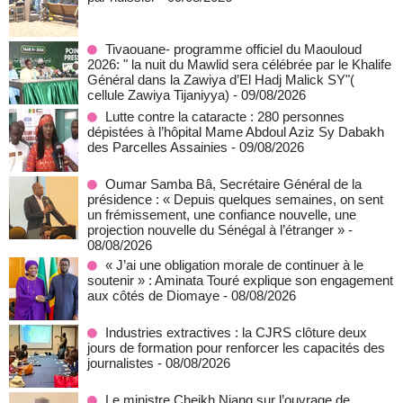
Tivaouane- programme officiel du Maouloud
2026: " la nuit du Mawlid sera célébrée par le Khalife
Général dans la Zawiya d’El Hadj Malick SY"(
cellule Zawiya Tijaniyya)
- 09/08/2026
Lutte contre la cataracte : 280 personnes
dépistées à l’hôpital Mame Abdoul Aziz Sy Dabakh
des Parcelles Assainies
- 09/08/2026
Oumar Samba Bâ, Secrétaire Général de la
présidence : « Depuis quelques semaines, on sent
un frémissement, une confiance nouvelle, une
projection nouvelle du Sénégal à l’étranger »
-
08/08/2026
« J’ai une obligation morale de continuer à le
soutenir » : Aminata Touré explique son engagement
aux côtés de Diomaye
- 08/08/2026
Industries extractives : la CJRS clôture deux
jours de formation pour renforcer les capacités des
journalistes
- 08/08/2026
Le ministre Cheikh Niang sur l’ouvrage de