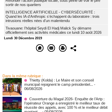
Refonder l’action publique locale, sous peine de voir le pire
sortir de nos quartiers
INTELLIGENCE ARTIFICIELLE - CYBERSÉCURITÉ :
Quand les IA d'Anthropic s'échappent du laboratoire : trois
intrusions réelles nées d'un malentendu
Tivaouane: l'hôpital Seydi El Hadj Malick Sy démarre
officiellement ses activités médicales ce lundi 10 août 2026
Lundi 30 Décembre 2019
Dans la même rubrique :
‎Thietty (Kolda) : Le Maire et son conseil
municipal rejoignent le camp présidentiel...
-
06/08/2026
Couverture du Magal 2026- Enquête de l’Artp :
l’opérateur Orange a enregistré le meilleur taux de
réussite des appels, avec 100 % et le meilleur débit
montant…
- 05/08/2026