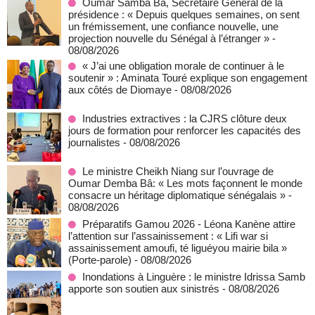
Oumar Samba Bâ, Secrétaire Général de la
présidence : « Depuis quelques semaines, on sent
un frémissement, une confiance nouvelle, une
projection nouvelle du Sénégal à l’étranger »
-
08/08/2026
« J’ai une obligation morale de continuer à le
soutenir » : Aminata Touré explique son engagement
aux côtés de Diomaye
- 08/08/2026
Industries extractives : la CJRS clôture deux
jours de formation pour renforcer les capacités des
journalistes
- 08/08/2026
Le ministre Cheikh Niang sur l’ouvrage de
Oumar Demba Bâ: « Les mots façonnent le monde
consacre un héritage diplomatique sénégalais »
-
08/08/2026
Préparatifs Gamou 2026 - Léona Kanène attire
l’attention sur l’assainissement : « Lifi war si
assainissement amoufi, té liguéyou mairie bila »
(Porte-parole)
- 08/08/2026
Inondations à Linguère : le ministre Idrissa Samb
apporte son soutien aux sinistrés
- 08/08/2026