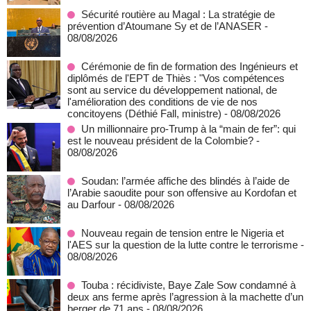
Sécurité routière au Magal : La stratégie de
prévention d’Atoumane Sy et de l’ANASER
-
08/08/2026
Cérémonie de fin de formation des Ingénieurs et
diplômés de l'EPT de Thiès : "Vos compétences
sont au service du développement national, de
l'amélioration des conditions de vie de nos
concitoyens (Déthié Fall, ministre)
- 08/08/2026
Un millionnaire pro-Trump à la “main de fer”: qui
est le nouveau président de la Colombie?
-
08/08/2026
Soudan: l’armée affiche des blindés à l’aide de
l’Arabie saoudite pour son offensive au Kordofan et
au Darfour
- 08/08/2026
Nouveau regain de tension entre le Nigeria et
l'AES sur la question de la lutte contre le terrorisme
-
08/08/2026
Touba : récidiviste, Baye Zale Sow condamné à
deux ans ferme après l’agression à la machette d’un
berger de 71 ans
- 08/08/2026