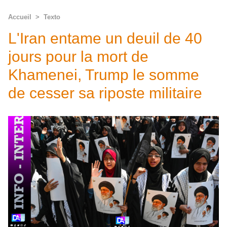
Accueil
>
Texto
L'Iran entame un deuil de 40
jours pour la mort de
Khamenei, Trump le somme
de cesser sa riposte militaire