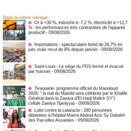
Dans la même rubrique :
Or à +30 %, industrie à -7,2 %, électricité à +12,7
% : les performances très contrastées de l’appareil
productif
- 09/08/2026
Importations : spectaculaire bond de 26,7% en
juin, mais recul de 8% depuis janvier
- 09/08/2026
Saint-Louis : Le siège du PDS fermé et évacué
par huissier
- 09/08/2026
Tivaouane- programme officiel du Maouloud
2026: " la nuit du Mawlid sera célébrée par le Khalife
Général dans la Zawiya d’El Hadj Malick SY"(
cellule Zawiya Tijaniyya)
- 09/08/2026
Lutte contre la cataracte : 280 personnes
dépistées à l’hôpital Mame Abdoul Aziz Sy Dabakh
des Parcelles Assainies
- 09/08/2026