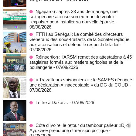
Ngaparou : après 33 ans de mariage, une
sexagénaire accuse son ex-mari de vouloir
l’expulser pour installer sa nouvelle épouse
-
08/08/2026
FTTH au Sénégal : Le comité des directeurs
Généraux des sous-traitants de la Sonatel réplique
aux accusations et défend le respect de la loi
-
07/08/2026
Réinsertion : l’ARSM remet des attestations à 45
stagiaires formés aux métiers agricoles et de la
boulangerie
- 07/08/2026
« Travailleurs saisonniers » : le SAMES dénonce
une déclaration « inacceptable » du DG du COUD
-
07/08/2026
Lettre à Dakar…
- 07/08/2026
Côte d'Ivoire: le retour du tambour parleur «Djidji
Ayôkwé» prend une dimension politique
-
07/08/2026