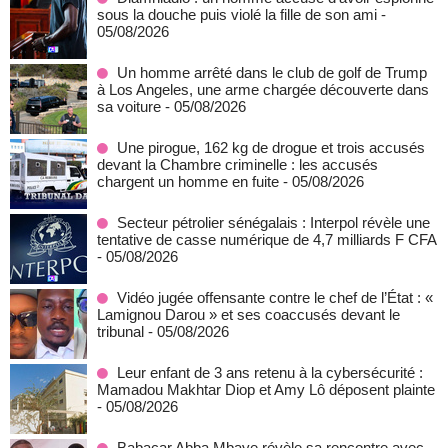
sous la douche puis violé la fille de son ami
-
05/08/2026
Un homme arrêté dans le club de golf de Trump
à Los Angeles, une arme chargée découverte dans
sa voiture
- 05/08/2026
Une pirogue, 162 kg de drogue et trois accusés
devant la Chambre criminelle : les accusés
chargent un homme en fuite
- 05/08/2026
Secteur pétrolier sénégalais : Interpol révèle une
tentative de casse numérique de 4,7 milliards F CFA
- 05/08/2026
Vidéo jugée offensante contre le chef de l’État : «
Lamignou Darou » et ses coaccusés devant le
tribunal
- 05/08/2026
Leur enfant de 3 ans retenu à la cybersécurité :
Mamadou Makhtar Diop et Amy Lô déposent plainte
- 05/08/2026
Babacar Abba Mbaye révèle sa rencontre avec