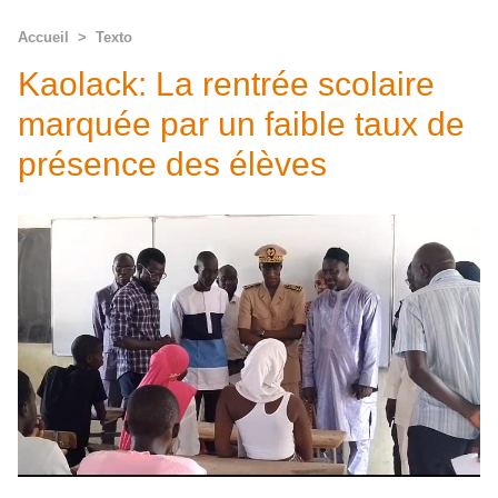
Accueil
>
Texto
Kaolack: La rentrée scolaire
marquée par un faible taux de
présence des élèves