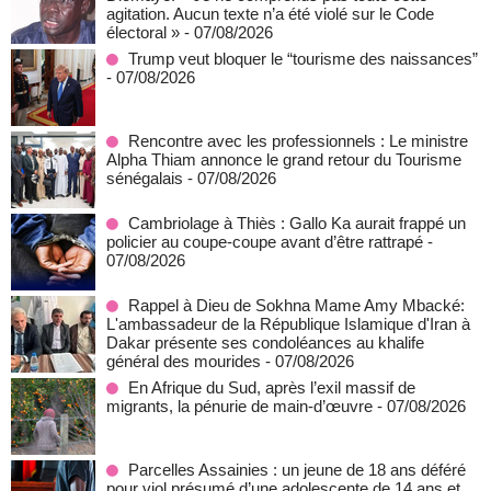
agitation. Aucun texte n’a été violé sur le Code
électoral »
- 07/08/2026
Trump veut bloquer le “tourisme des naissances”
- 07/08/2026
Rencontre avec les professionnels : Le ministre
Alpha Thiam annonce le grand retour du Tourisme
sénégalais
- 07/08/2026
Cambriolage à Thiès : Gallo Ka aurait frappé un
policier au coupe-coupe avant d’être rattrapé
-
07/08/2026
Rappel à Dieu de Sokhna Mame Amy Mbacké:
L'ambassadeur de la République Islamique d'Iran à
Dakar présente ses condoléances au khalife
général des mourides
- 07/08/2026
En Afrique du Sud, après l’exil massif de
migrants, la pénurie de main-d’œuvre
- 07/08/2026
Parcelles Assainies : un jeune de 18 ans déféré
pour viol présumé d’une adolescente de 14 ans et