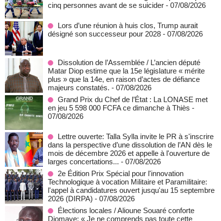
cinq personnes avant de se suicider
- 07/08/2026
Lors d’une réunion à huis clos, Trump aurait
désigné son successeur pour 2028
- 07/08/2026
Dissolution de l’Assemblée / L’ancien député
Matar Diop estime que la 15e législature « mérite
plus » que la 14e, en raison d’actes de défiance
majeurs constatés.
- 07/08/2026
Grand Prix du Chef de l’État : La LONASE met
en jeu 5 598 000 FCFA ce dimanche à Thiès
-
07/08/2026
Lettre ouverte: Talla Sylla invite le PR à s'inscrire
dans la perspective d’une dissolution de l’AN dès le
mois de décembre 2026 et appelle à l'ouverture de
larges concertations...
- 07/08/2026
2e Édition Prix Spécial pour l'innovation
Technologique à vocation Militaire et Paramilitaire:
l'appel à candidatures ouvert jusqu'au 15 septembre
2026 (DIRPA)
- 07/08/2026
Élections locales / Alioune Souaré conforte
Diomaye: « Je ne comprends pas toute cette