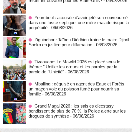
rester introuvable pour les États-Unis?
- 06/08/2026
Yeumbeul : accusée d’avoir jeté son nouveau-né
dans une fosse septique, une mère malade risque la
perpétuité
- 06/08/2026
Ziguinchor : Taïbou Diédhiou traîne le maire Djibril
Sonko en justice pour diffamation
- 06/08/2026
Tivaouane: Le Mawlid 2026 est placé sous le
thème: " Unifier les cœurs et les paroles par la
parole de l'Unicité"
- 06/08/2026
Mballing : déguisé en agent des Eaux et Forêts,
un maçon vole du poisson fumé pour nourrir sa
famille
- 06/08/2026
Grand Magal 2026 : les saisies d’ecstasy
bondissent de plus de 70 %, la Police alerte sur les
drogues de synthèse
- 06/08/2026