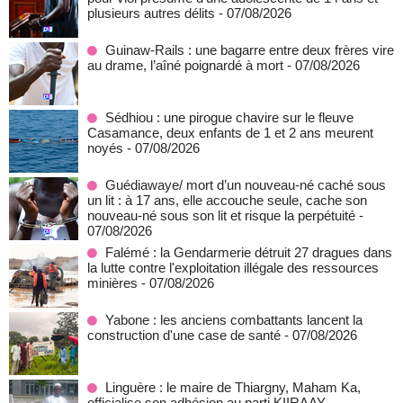
plusieurs autres délits
- 07/08/2026
Guinaw-Rails : une bagarre entre deux frères vire
au drame, l’aîné poignardé à mort
- 07/08/2026
Sédhiou : une pirogue chavire sur le fleuve
Casamance, deux enfants de 1 et 2 ans meurent
noyés
- 07/08/2026
Guédiawaye/ mort d’un nouveau-né caché sous
un lit : à 17 ans, elle accouche seule, cache son
nouveau-né sous son lit et risque la perpétuité
-
07/08/2026
Falémé : la Gendarmerie détruit 27 dragues dans
la lutte contre l'exploitation illégale des ressources
minières
- 07/08/2026
Yabone : les anciens combattants lancent la
construction d'une case de santé
- 07/08/2026
Linguère : le maire de Thiargny, Maham Ka,
officialise son adhésion au parti KIIRAAY
-