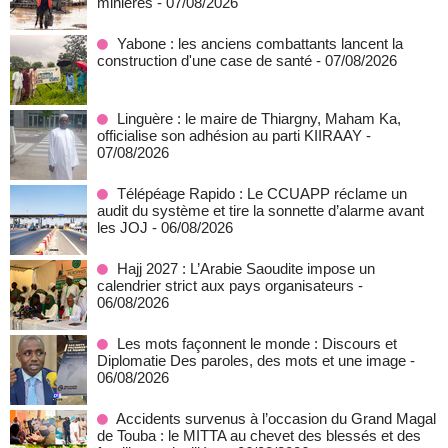
minières
- 07/08/2026
Yabone : les anciens combattants lancent la
construction d'une case de santé
- 07/08/2026
Linguère : le maire de Thiargny, Maham Ka,
officialise son adhésion au parti KIIRAAY
-
07/08/2026
Télépéage Rapido : Le CCUAPP réclame un
audit du système et tire la sonnette d’alarme avant
les JOJ
- 06/08/2026
Hajj 2027 : L’Arabie Saoudite impose un
calendrier strict aux pays organisateurs
-
06/08/2026
Les mots façonnent le monde : Discours et
Diplomatie Des paroles, des mots et une image
-
06/08/2026
Accidents survenus à l’occasion du Grand Magal
de Touba : le MITTA au chevet des blessés et des