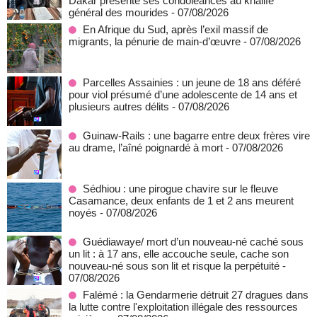
Dakar présente ses condoléances au khalife
général des mourides
- 07/08/2026
En Afrique du Sud, après l’exil massif de
migrants, la pénurie de main-d’œuvre
- 07/08/2026
Parcelles Assainies : un jeune de 18 ans déféré
pour viol présumé d’une adolescente de 14 ans et
plusieurs autres délits
- 07/08/2026
Guinaw-Rails : une bagarre entre deux frères vire
au drame, l’aîné poignardé à mort
- 07/08/2026
Sédhiou : une pirogue chavire sur le fleuve
Casamance, deux enfants de 1 et 2 ans meurent
noyés
- 07/08/2026
Guédiawaye/ mort d’un nouveau-né caché sous
un lit : à 17 ans, elle accouche seule, cache son
nouveau-né sous son lit et risque la perpétuité
-
07/08/2026
Falémé : la Gendarmerie détruit 27 dragues dans
la lutte contre l'exploitation illégale des ressources