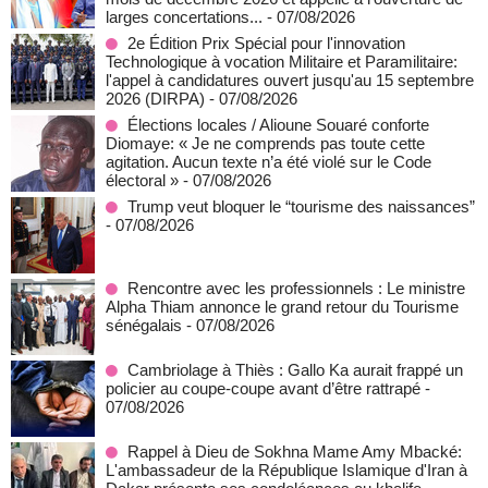
larges concertations...
- 07/08/2026
2e Édition Prix Spécial pour l'innovation
Technologique à vocation Militaire et Paramilitaire:
l'appel à candidatures ouvert jusqu'au 15 septembre
2026 (DIRPA)
- 07/08/2026
Élections locales / Alioune Souaré conforte
Diomaye: « Je ne comprends pas toute cette
agitation. Aucun texte n’a été violé sur le Code
électoral »
- 07/08/2026
Trump veut bloquer le “tourisme des naissances”
- 07/08/2026
Rencontre avec les professionnels : Le ministre
Alpha Thiam annonce le grand retour du Tourisme
sénégalais
- 07/08/2026
Cambriolage à Thiès : Gallo Ka aurait frappé un
policier au coupe-coupe avant d’être rattrapé
-
07/08/2026
Rappel à Dieu de Sokhna Mame Amy Mbacké:
L'ambassadeur de la République Islamique d'Iran à