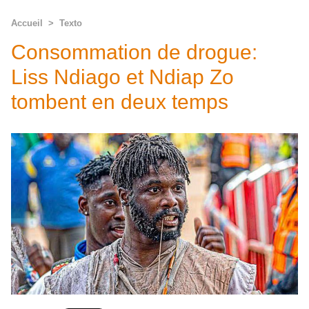
Accueil
>
Texto
Consommation de drogue:
Liss Ndiago et Ndiap Zo
tombent en deux temps