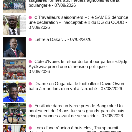
stagiaires formés aux métiers agricoles et de la
boulangerie
- 07/08/2026
« Travailleurs saisonniers » : le SAMES dénonce
une déclaration « inacceptable » du DG du COUD
-
07/08/2026
Lettre à Dakar…
- 07/08/2026
Côte d'Ivoire: le retour du tambour parleur «Djidji
Ayôkwé» prend une dimension politique
-
07/08/2026
Drame en Ouganda: le footballeur David Owori
battu à mort lors d’un vol à l’arraché
- 07/08/2026
Fusillade dans un lycée près de Bangkok : Un
adolescent de 14 ans tue ses grands-parents puis
cinq personnes avant de se suicider
- 07/08/2026
Lors d’une réunion à huis clos, Trump aurait