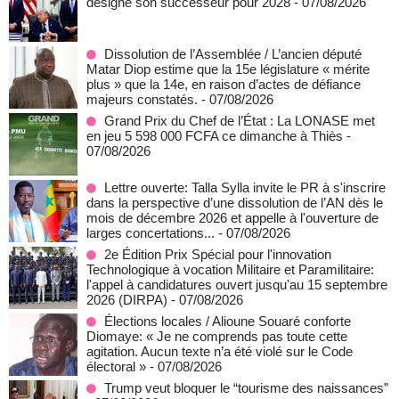
désigné son successeur pour 2028
- 07/08/2026
Dissolution de l’Assemblée / L’ancien député
Matar Diop estime que la 15e législature « mérite
plus » que la 14e, en raison d’actes de défiance
majeurs constatés.
- 07/08/2026
Grand Prix du Chef de l’État : La LONASE met
en jeu 5 598 000 FCFA ce dimanche à Thiès
-
07/08/2026
Lettre ouverte: Talla Sylla invite le PR à s'inscrire
dans la perspective d’une dissolution de l’AN dès le
mois de décembre 2026 et appelle à l'ouverture de
larges concertations...
- 07/08/2026
2e Édition Prix Spécial pour l'innovation
Technologique à vocation Militaire et Paramilitaire:
l'appel à candidatures ouvert jusqu'au 15 septembre
2026 (DIRPA)
- 07/08/2026
Élections locales / Alioune Souaré conforte
Diomaye: « Je ne comprends pas toute cette
agitation. Aucun texte n’a été violé sur le Code
électoral »
- 07/08/2026
Trump veut bloquer le “tourisme des naissances”