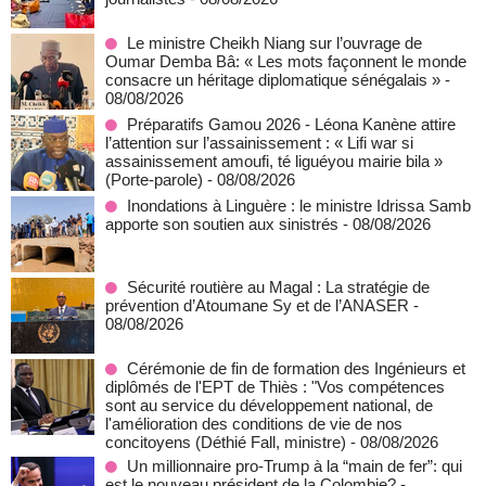
Le ministre Cheikh Niang sur l’ouvrage de
Oumar Demba Bâ: « Les mots façonnent le monde
consacre un héritage diplomatique sénégalais »
-
08/08/2026
Préparatifs Gamou 2026 - Léona Kanène attire
l’attention sur l’assainissement : « Lifi war si
assainissement amoufi, té liguéyou mairie bila »
(Porte-parole)
- 08/08/2026
Inondations à Linguère : le ministre Idrissa Samb
apporte son soutien aux sinistrés
- 08/08/2026
Sécurité routière au Magal : La stratégie de
prévention d’Atoumane Sy et de l’ANASER
-
08/08/2026
Cérémonie de fin de formation des Ingénieurs et
diplômés de l'EPT de Thiès : "Vos compétences
sont au service du développement national, de
l'amélioration des conditions de vie de nos
concitoyens (Déthié Fall, ministre)
- 08/08/2026
Un millionnaire pro-Trump à la “main de fer”: qui
est le nouveau président de la Colombie?
-