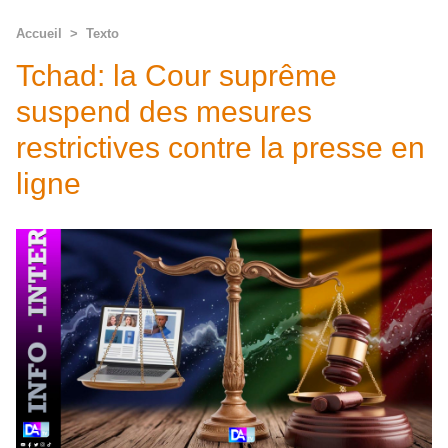
Accueil
>
Texto
Tchad: la Cour suprême
suspend des mesures
restrictives contre la presse en
ligne