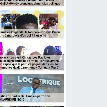
te d'Ivoire: le retour du tambour parleur
jidji Ayôkwé» prend une dimension politique
ame en Ouganda: le footballeur David Owori
ttu à mort lors d’un vol à l’arraché
olack - Le parti Kiiraay-Les Patriotes
publicains affûte ses armes : « Nous avons
n espoir que le parti va gagner dans les 14
ommunes du département » (Aminata Touré).
stice : Khadim Bâ, l'ancien patron de
OCAFRIQUE libéré