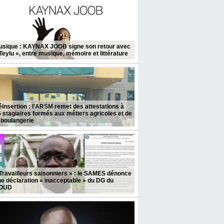
usique : KAYNAX JOOB signe son retour avec
Teylu », entre musique, mémoire et littérature
insertion : l’ARSM remet des attestations à
 stagiaires formés aux métiers agricoles et de
 boulangerie
Travailleurs saisonniers » : le SAMES dénonce
e déclaration « inacceptable » du DG du
OUD