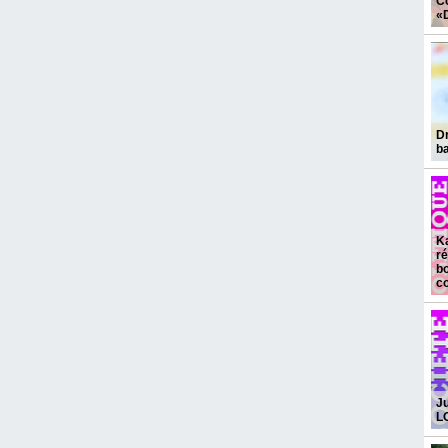
Cô
«D
Dr
ba
Ka
ré
bo
c
Ju
L