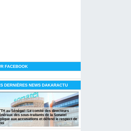
UR FACEBOOK
ES DERNIÈRES NEWS DAKARACTU
TH au Sénégal : Le comité des directeurs
néraux des sous-traitants de la Sonatel
plique aux accusations et défend le respect de
 loi