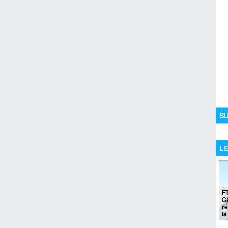
S
L
FT
Gé
ré
la