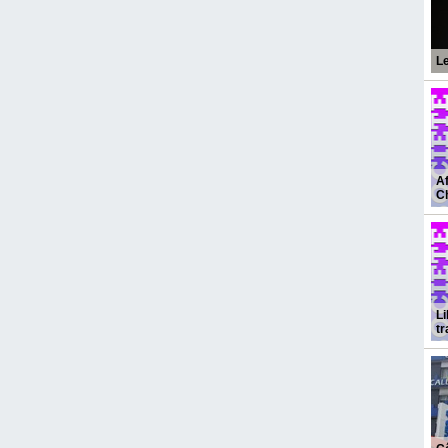
L
Af
Ch
Li
tr