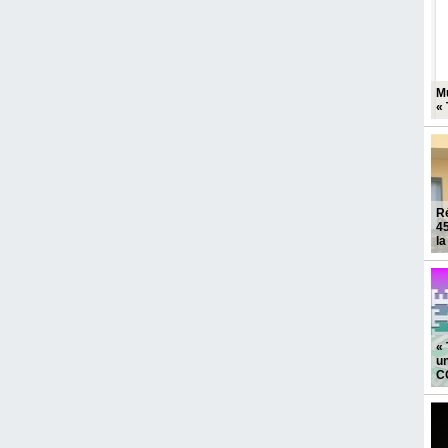
M
« 
Ré
45
la
« 
un
C