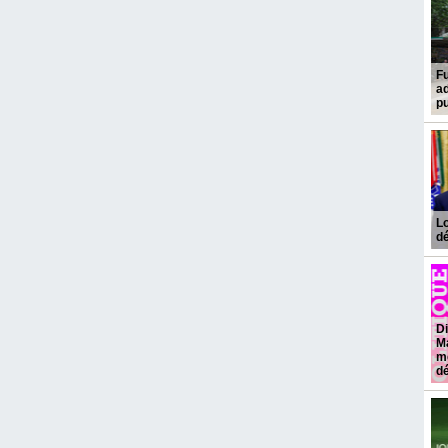
Fu
ad
pu
Lo
d
Di
Ma
mé
dé