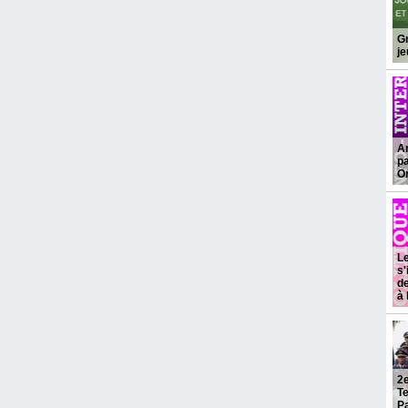
Gr
j
Ar
pa
Or
Le
s'
de
à 
2e
Te
Pa