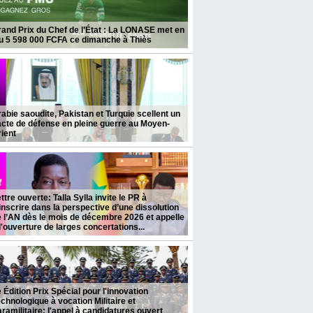
and Prix du Chef de l’État : La LONASE met en
eu 5 598 000 FCFA ce dimanche à Thiès
abie saoudite, Pakistan et Turquie scellent un
cte de défense en pleine guerre au Moyen-
ient
ttre ouverte: Talla Sylla invite le PR à
inscrire dans la perspective d’une dissolution
 l’AN dès le mois de décembre 2026 et appelle
l'ouverture de larges concertations...
 Édition Prix Spécial pour l'innovation
chnologique à vocation Militaire et
ramilitaire: l'appel à candidatures ouvert