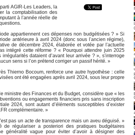
parti AGIR-Les Leaders, la
r la comptabilisation des
mputant à l'année réelle de
questions.
riode appartiennent ces dépenses non budgétisées ? » Si
iode antérieure à avril 2024 (donc sous l'ancien régime),
ative de décembre 2024, élaborée et votée par l'actuelle
as intégré cette réforme ? « Pourquoi attendre juin 2025
rrégularités dataient d’avant leur arrivée ? », s'interroge
ucun sens si l’on prétend corriger un passif hérité. »
près Thierno Bocoum, renforce une autre hypothèse : celle
isées ont été engagées après avril 2024, sous leur propre
 le ministre des Finances et du Budget, considère que « les
ubventions ou engagements financiers pris sans inscription
tiale 2024, sont autant d’éléments susceptibles d’exister
 LFR complémentaire. »
« n’est pas un acte de transparence mais un aveu déguisé. »
té de régulariser a posteriori des pratiques budgétaires
e généralité vague pour éviter d’avoir à désigner des