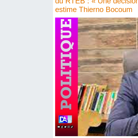
du RTEB : « Une décision 
estime Thierno Bocoum