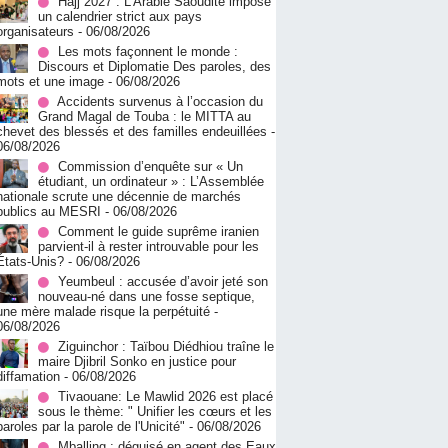
Hajj 2027 : L’Arabie Saoudite impose
un calendrier strict aux pays
organisateurs
- 06/08/2026
Les mots façonnent le monde :
Discours et Diplomatie Des paroles, des
mots et une image
- 06/08/2026
Accidents survenus à l’occasion du
Grand Magal de Touba : le MITTA au
chevet des blessés et des familles endeuillées
-
06/08/2026
Commission d’enquête sur « Un
étudiant, un ordinateur » : L’Assemblée
nationale scrute une décennie de marchés
publics au MESRI
- 06/08/2026
Comment le guide suprême iranien
parvient-il à rester introuvable pour les
États-Unis?
- 06/08/2026
Yeumbeul : accusée d’avoir jeté son
nouveau-né dans une fosse septique,
une mère malade risque la perpétuité
-
06/08/2026
Ziguinchor : Taïbou Diédhiou traîne le
maire Djibril Sonko en justice pour
diffamation
- 06/08/2026
Tivaouane: Le Mawlid 2026 est placé
sous le thème: " Unifier les cœurs et les
paroles par la parole de l'Unicité"
- 06/08/2026
Mballing : déguisé en agent des Eaux