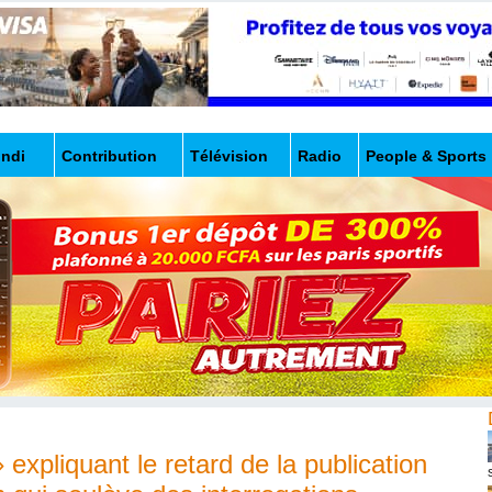
undi
Contribution
Télévision
Radio
People & Sports
expliquant le retard de la publication