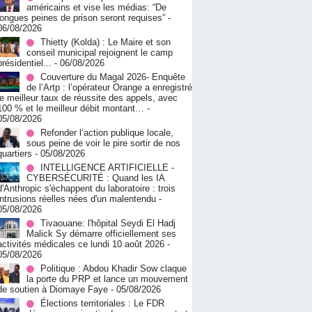
américains et vise les médias: “De
longues peines de prison seront requises”
-
06/08/2026
‎Thietty (Kolda) : Le Maire et son
conseil municipal rejoignent le camp
présidentiel...
- 06/08/2026
Couverture du Magal 2026- Enquête
de l’Artp : l’opérateur Orange a enregistré
le meilleur taux de réussite des appels, avec
100 % et le meilleur débit montant…
-
05/08/2026
Refonder l’action publique locale,
sous peine de voir le pire sortir de nos
quartiers
- 05/08/2026
INTELLIGENCE ARTIFICIELLE -
CYBERSÉCURITÉ : Quand les IA
d'Anthropic s'échappent du laboratoire : trois
intrusions réelles nées d'un malentendu
-
05/08/2026
Tivaouane: l'hôpital Seydi El Hadj
Malick Sy démarre officiellement ses
activités médicales ce lundi 10 août 2026
-
05/08/2026
Politique : Abdou Khadir Sow claque
la porte du PRP et lance un mouvement
de soutien à Diomaye Faye
- 05/08/2026
Élections territoriales : Le FDR