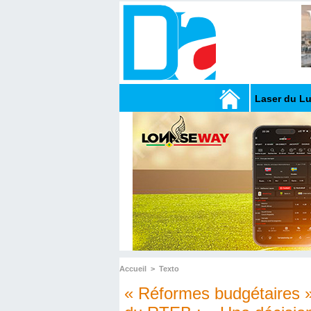
Laser du L
Accueil
>
Texto
« Réformes budgétaires » 