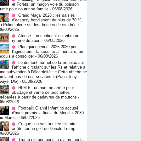
et Forêts, un maçon vole du poisson
fumé pour nourrir sa famille
- 06/08/2026
Grand Magal 2026 : les saisies
d’ecstasy bondissent de plus de 70 %,
la Police alerte sur les drogues de synthèse
-
06/08/2026
Afrique : un continent qui vibre au
rythme du sport
- 06/08/2026
Plan quinquennal 2026-2030 pour
l'agriculture : la sécurité alimentaire, un
acquis à consolider
- 06/08/2026
Le démenti formel de la Senelec sur
l’affiche circulant sur les Rs et relative à
une subvention à l’électricité : « Cette affiche ne
provient pas de nos services » (Papa Toby
Gaye, DG)
- 06/08/2026
HLM 6 : un homme arrêté pour
abattage et vente de brochettes
préparées à partir de cadavres de moutons
-
06/08/2026
Football: Gianni Infantino accusé
d'avoir promis la finale du Mondial 2030
au Maroc
- 06/08/2026
Ce que l’on sait sur l’ex-militaire
arrêté sur un golf de Donald Trump
-
06/08/2026
Trump nie une pénurie d’armements