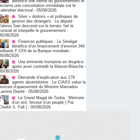
dénonce une inertie du gouvernement et
réclame une concertation immédiate sur le
calendrier électoral
- 05/08/2026
Sites « dortoirs » et politiques de
gestion des étrangers : Le député
Tahirou Sarr descend sur le terrain, fait le
constat et interpelle le gouvernement
-
05/08/2026
Finances publiques : Le Sénégal
bénéfice d’un financement d’environ 340
milliards F CFA de la Banque mondiale
-
05/08/2026
Une éminente trumpiste en disgrâce
après avoir contredit la Maison-Blanche
-
05/08/2026
Demande d’explication aux 179
agents absentéistes : Le CIAAS salue la
posture d’apaisement du Ministre Mamadou
Lamine Dianté
- 05/08/2026
Le Grand Magal de Touba : Mémoire
d’un exil, ferveur d’un peuple ( Par
Cheikh S. Fall )
- 05/08/2026