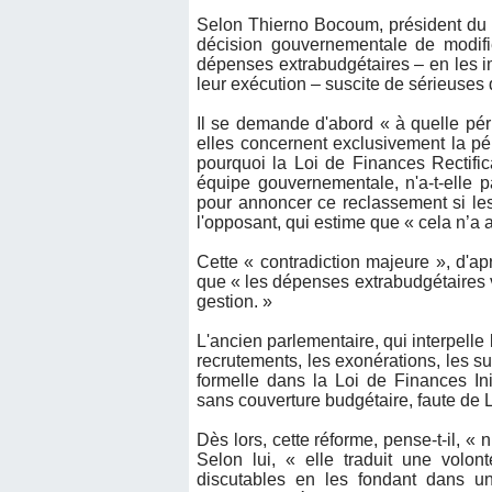
Selon Thierno Bocoum, président du 
décision gouvernementale de modifie
dépenses extrabudgétaires – en les i
leur exécution – suscite de sérieuses 
Il se demande d'abord « à quelle pé
elles concernent exclusivement la pér
pourquoi la Loi de Finances Rectific
équipe gouvernementale, n'a-t-elle p
pour annoncer ce reclassement si les i
l'opposant, qui estime que « cela n’a a
Cette « contradiction majeure », d'a
que « les dépenses extrabudgétaires v
gestion. »
L'ancien parlementaire, qui interpelle
recrutements, les exonérations, les s
formelle dans la Loi de Finances Ini
sans couverture budgétaire, faute de
Dès lors, cette réforme, pense-t-il, 
Selon lui, « elle traduit une volon
discutables en les fondant dans un