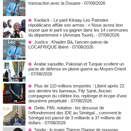
transaction avec la Douane
- 07/08/2026
Kaolack - Le parti Kiiraay-Les Patriotes
républicains affûte ses armes : « Nous avons bon
espoir que le parti va gagner dans les 14 communes
du département » (Aminata Touré).
- 07/08/2026
Justice : Khadim Bâ, l'ancien patron de
LOCAFRIQUE libéré
- 07/08/2026
Arabie saoudite, Pakistan et Turquie scellent un
pacte de défense en pleine guerre au Moyen-Orient
- 07/08/2026
Plus de 110 millions emportés : Libéré après 22
ans derrière les barreaux, Fily Sané, Ancien
compagnon du célèbre Ino, replonge et écope d’une
deuxième perpétuité
- 07/08/2026
Dette, FMI, notation : les dessous de
l’effondrement des IDE au Sénégal…comment le
Sénégal est passé de 3 milliards à 37 millions de
dollars
- 07/08/2026
Sindia : le maire Thierno Diagne de nouveau