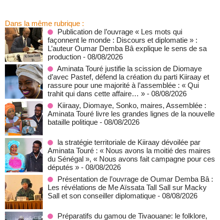
Dans la même rubrique :
Publication de l’ouvrage « Les mots qui
façonnent le monde : Discours et diplomatie » :
L’auteur Oumar Demba Bâ explique le sens de sa
production
- 08/08/2026
Aminata Touré justifie la scission de Diomaye
d’avec Pastef, défend la création du parti Kiiraay et
rassure pour une majorité à l’assemblée : « Qui
trahit qui dans cette affaire… »
- 08/08/2026
Kiiraay, Diomaye, Sonko, maires, Assemblée :
Aminata Touré livre les grandes lignes de la nouvelle
bataille politique
- 08/08/2026
la stratégie territoriale de Kiiraay dévoilée par
Aminata Touré : « Nous avons la moitié des maires
du Sénégal », « Nous avons fait campagne pour ces
députés »
- 08/08/2026
Présentation de l’ouvrage de Oumar Demba Bâ :
Les révélations de Me Aïssata Tall Sall sur Macky
Sall et son conseiller diplomatique
- 08/08/2026
Préparatifs du gamou de Tivaouane: le folklore,