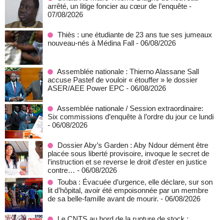
arrêté, un litige foncier au cœur de l’enquête
-
07/08/2026
Thiès : une étudiante de 23 ans tue ses jumeaux
nouveau-nés à Médina Fall
- 06/08/2026
Assemblée nationale : Thierno Alassane Sall
accuse Pastef de vouloir « étouffer » le dossier
ASER/AEE Power EPC
- 06/08/2026
Assemblée nationale / Session extraordinaire:
Six commissions d’enquête à l’ordre du jour ce lundi
- 06/08/2026
Dossier Aby’s Garden : Aby Ndour dément être
placée sous liberté provisoire, invoque le secret de
l’instruction et se reverse le droit d’ester en justice
contre…
- 06/08/2026
Touba : Évacuée d’urgence, elle déclare, sur son
lit d’hôpital, avoir été empoisonnée par un membre
de sa belle-famille avant de mourir.
- 06/08/2026
Le CNTS au bord de la rupture de stock :