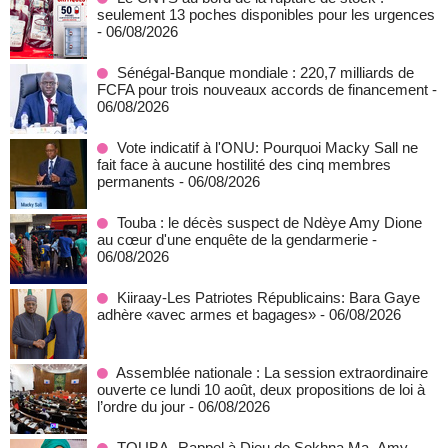
seulement 13 poches disponibles pour les urgences
- 06/08/2026
Sénégal-Banque mondiale : 220,7 milliards de
FCFA pour trois nouveaux accords de financement
-
06/08/2026
Vote indicatif à l'ONU: Pourquoi Macky Sall ne
fait face à aucune hostilité des cinq membres
permanents
- 06/08/2026
Touba : le décès suspect de Ndèye Amy Dione
au cœur d'une enquête de la gendarmerie
-
06/08/2026
Kiiraay-Les Patriotes Républicains: Bara Gaye
adhère «avec armes et bagages»
- 06/08/2026
Assemblée nationale : La session extraordinaire
ouverte ce lundi 10 août, deux propositions de loi à
l’ordre du jour
- 06/08/2026
TOUBA- Rappel à Dieu de Sokhna Ma- Amy