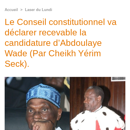
Accueil
>
Laser du Lundi
Le Conseil constitutionnel va
déclarer recevable la
candidature d’Abdoulaye
Wade (Par Cheikh Yérim
Seck).