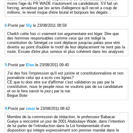
moins l'age du PR WADE n'autorisent sa candidature. S'il fait un
forcing, amadoue par les actes d'allegence qu'il recoit a coup de
millions, le reveil risque d'etre brutal et bonjours les degats.
6.
Posté par
Sly
le 23/08/2011 08:59
Cheikh cette fois ci vraiment ton argumentaire est léger. Dire que
des hommes responsables comme ceux qui ont redigé la
constitution du Sénégal ce sont déplacer jusqu'au palais pour etre
divertis au point d'oublier le motif de leur déplacement ne tient pas la
route. Essaie d'etre plus serieux et plus cohérent dans tes analyses.
5.
Posté par
Elso
le 23/08/2011 09:40
J'ai des fois l'impression qu'il est juriste et constitutionnaliste et non
journaliste celui qui a ecris ces lignes?
CE que tu dois etre sur d'affirmer c'est validation ou pas par la
constitution, nous le peuple nous ne voulons pas de sa candidature
et on le fera savoir le jour-j par la rue.
Begue Bote
4.
Posté par
cmoi
le 23/08/2011 08:42
Membre de la commission de rédaction, le professeur Babacar
Guèye a rencontré un jour de 2001 Abdoulaye Wade, dans l’intention
de lui parler de l’introduction dans la Loi fondamentale d’une
disposition qui intègre expressément son premier mandat dans le