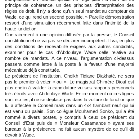
principe de cohérence, un des principes d’interprétation des
règles de droit, il n’y a donc qu’un seul mandat au compteur de
Wade, ce qui rend un second possible. » Pareille démonstration
ressort d’une simulation récemment faite dans l’intimité de la
haute juridiction.
Contrairement à une opinion diffusée par la presse, le Conseil
constitutionnel ne va pas se déclarer incompétent. Il va, en plus
des conditions de recevabilité exigées aux autres candidats,
examiner pour le cas d’Abdoulaye Wade celle relative au
nombre de mandats. A ce niveau, l’argumentation ci-dessus
passera comme lettre à la poste à la faveur d’une majorité
mécanique déjà constituée.
Le président de l’institution, Cheikh Tidiane Diakhaté, ne sera
pas le premier à voter « oui ». Le magistrat Chimère Diouf est
plus enclin à valider la candidature vu ses rapports personnels
très étroits avec Abdoulaye Wade. En ce moment où ces lignes
sont écrites, il ne se déplace pas dans la voiture de fonction que
lui a affectée le Conseil mais dans un 4x4 flambant neuf qui lui
est venu du palais. Son collègue Mouhamed Sonko, qui a été
nommé à divers postes, y compris à ceux de président du
Conseil d’Etat puis de « Monsieur Casamance » ayant ses
bureaux à la présidence, ne fait aucun mystère de ce qu’il dit
devoir à Wade.