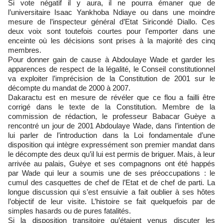
Si vote négatif il y aura, il ne pourra émaner que de
l’universitaire Isaac Yankhoba Ndiaye ou dans une moindre
mesure de l’inspecteur général d’Etat Siricondé Diallo. Ces
deux voix sont toutefois courtes pour l’emporter dans une
enceinte où les décisions sont prises à la majorité des cinq
membres.
Pour donner gain de cause à Abdoulaye Wade et garder les
apparences de respect de la légalité, le Conseil constitutionnel
va exploiter l’imprécision de la Constitution de 2001 sur le
décompte du mandat de 2000 à 2007.
Dakaractu est en mesure de révéler que ce flou a failli être
corrigé dans le texte de la Constitution. Membre de la
commission de rédaction, le professeur Babacar Guèye a
rencontré un jour de 2001 Abdoulaye Wade, dans l’intention de
lui parler de l’introduction dans la Loi fondamentale d’une
disposition qui intègre expressément son premier mandat dans
le décompte des deux qu’il lui est permis de briguer. Mais, à leur
arrivée au palais, Guèye et ses compagnons ont été happés
par Wade qui leur a soumis une de ses préoccupations : le
cumul des casquettes de chef de l’Etat et de chef de parti. La
longue discussion qui s’est ensuivie a fait oublier à ses hôtes
l’objectif de leur visite. L’histoire se fait quelquefois par de
simples hasards ou de pures fatalités.
Si la disposition transitoire qu’étaient venus discuter les