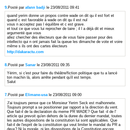
9.
Posté par
afann badji
le 23/08/2011 09:41
quand yerim donne un propos contre wade on dit qu il est fort et
quand c est favorable à wade on dit qu il est nul
vous n acceptez pas l équilibre et c est grave.
et tout ce que vous lui reprocher de taire ; il l a déjà dit et mieux
argumenté que vous
allez chercher des électeurs que de vous faire passer pour des
intellecto qui n ont jamais fait la queue les dimanche de vote et voire
même s ils ont des cartes électeurs
http://dakaractu.com
8.
Posté par
Sanar
le 23/08/2011 09:35
Yérim, si c'est pour faire du théâtre/fiction politique que tu a lancé
ton machin là, alors arrête pendant qu'il est temps.
Salut
7.
Posté par
Elimane-usa
le 23/08/2011 09:00
J'ai toujours pense que ce Monsieur Yerim Seck est malhonnete.
Toujours prompt a se positionner par rapport a la direction du vent.
Que fait-il de la declaration du meme PR WADE? Que fait -il de l'
article qui prevoit qu'en dehors de la duree du dernier mandat, toutes
les autres dispositions de la constitution lui sont applicables. Que
fait-il de l'esprit de la constitution qui veut limiter le mandat du PR a
deux? Ni la morale, ni les dispositions de la Constitution encore