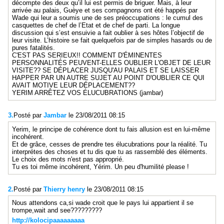
décompte des deux qu’il lui est permis de briguer. Mais, à leur
arrivée au palais, Guèye et ses compagnons ont été happés par
Wade qui leur a soumis une de ses préoccupations : le cumul des
casquettes de chef de l’Etat et de chef de parti. La longue
discussion qui s’est ensuivie a fait oublier à ses hôtes l’objectif de
leur visite. L’histoire se fait quelquefois par de simples hasards ou de
pures fatalités.
C'EST PAS SERIEUX!! COMMENT D'ÉMINENTES
PERSONNALITÉS PEUVENT-ELLES OUBLIER L'OBJET DE LEUR
VISITE?? SE DÉPLACER JUSQU'AU PALAIS ET SE LAISSER
HAPPER PAR UN AUTRE SUJET AU POINT D'OUBLIER CE QUI
AVAIT MOTIVE LEUR DÉPLACEMENT??
YERIM ARRÊTEZ VOS ÉLUCUBRATIONS (jambar)
3.
Posté par
Jambar
le 23/08/2011 08:15
Yerim, le principe de cohérence dont tu fais allusion est en lui-même
incohérent.
Et de grâce, cesses de prendre tes élucubrations pour la réalité. Tu
interprétes des choses et tu dis que tu as rassemblé des éléments.
Le choix des mots n'est pas approprié.
Tu es toi même incohérent, Yérim. Un peu d'humilité please !
2.
Posté par
Thierry henry
le 23/08/2011 08:15
Nous attendons ca,si wade croit que le pays lui appartient il se
trompe,wait and see?????????
http://kolocipaaaaaaaaa