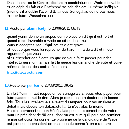
Dans le cas où le Conseil déclare la candidature de Wade recevable
et en dépit du fait que l'intéressé se soit déclaré lui-même inéligible
(même s'il a oublié l'avoir dit), à nous Sénégalais de ne pas nous
laisser faire. Wassalam xxx
11.
Posté par
afann badji
le 23/08/2011 09:43
quand yerim donne un propos contre wade on dit qu il est fort et
quand c est favorable à wade on dit qu il est nul
vous n acceptez pas l équilibre et c est grave.
et tout ce que vous lui reprocher de taire ; il l a déjà dit et mieux
argumenté que vous
allez chercher des électeurs que de vous faire passer pour des
intellecto qui n ont jamais fait la queue les dimanche de vote et voire
même s ils ont des cartes électeurs
http://dakaractu.com
10.
Posté par
jambar
le 23/08/2011 09:42
En fait Yerim il faut respecter les senegalais si vous etes payer pour
faire passer il faut le dire .Alors je commence a douter de ta bonne
fois .Tous les intellectuels avaient du respect pour tes analyse et
debat mais depuis ton dakaractu la ,tu n'est plus le meme.
En plus comment un bon Sénégalais peut il se permettre de voter
pour un président de 90 ans ,dont on est sure qu'il peut pas terminer
le mandat qu'on lui donne. Le probleme de la candidature de Wade
est pire que le president de transition du benno.Y en n a marre