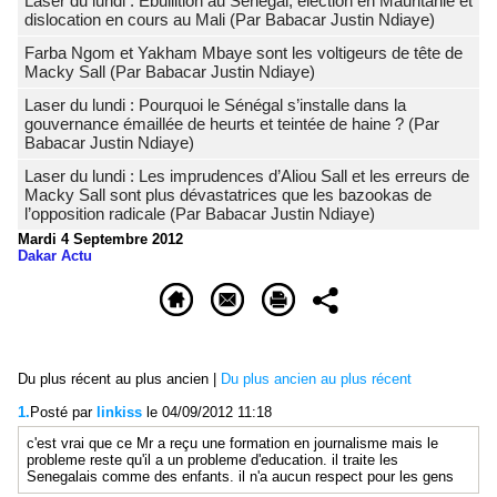
Laser du lundi : Ebullition au Sénégal, élection en Mauritanie et
dislocation en cours au Mali (Par Babacar Justin Ndiaye)
Farba Ngom et Yakham Mbaye sont les voltigeurs de tête de
Macky Sall (Par Babacar Justin Ndiaye)
Laser du lundi : Pourquoi le Sénégal s’installe dans la
gouvernance émaillée de heurts et teintée de haine ? (Par
Babacar Justin Ndiaye)
Laser du lundi : Les imprudences d’Aliou Sall et les erreurs de
Macky Sall sont plus dévastatrices que les bazookas de
l’opposition radicale (Par Babacar Justin Ndiaye)
Mardi 4 Septembre 2012
Dakar Actu
Du plus récent au plus ancien
|
Du plus ancien au plus récent
1.
Posté par
linkiss
le 04/09/2012 11:18
c'est vrai que ce Mr a reçu une formation en journalisme mais le
probleme reste qu'il a un probleme d'education. il traite les
Senegalais comme des enfants. il n'a aucun respect pour les gens