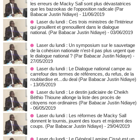
les erreurs de Macky Sall sont plus dévastatrices
que les bazookas de l’opposition radicale (Par
Babacar Justin Ndiaye)
- 11/06/2019
Laser du lundi : Ces trois ministres de l’Intérieur
qui grouillent et grenouillent dans le dialogue
national. (Par Babacar Justin Ndiaye)
- 03/06/2019
Laser du lundi : Un symposium sur le sauvetage
de la cohésion nationale n’est-il pas plus urgent que
le dialogue national ? (Par Babacar Justin Ndiaye)
-
27/05/2019
Laser du lundi : Le Dialogue national campe au
carrefour des termes de références, du refus, de la
roublardise et…du deal (Par Babacar Justin Ndiaye)
- 13/05/2019
Laser du lundi : Le destin judiciaire de Cheikh
Béthio Thioune allonge la liste des procès de
citoyens non ordinaires (Par Babacar Justin Ndiaye)
- 06/05/2019
Laser du lundi : Les réformes de Macky Sall
donnent le tournis, jouent des tours et mijotent des
coups. (Par Babacar Justin Ndiaye)
- 29/04/2019
Laser du lundi : Le Général Lamine Cissé est un