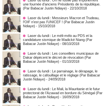
Laser du lundi : On ne fusille pas impunément
une fournée d’anciens Présidents de la république.
(Par Babacar Justin Ndiaye)
- 22/10/2018
Laser du lundi : Messieurs Macron et Trudeau,
l’OIF n’est pas l’UNICEF ! (Par Babacar Justin
Ndiaye)
- 15/10/2018
Laser du lundi : Le méli-mélo au PDS et la
candidature sismique de Madické Niang (Par
Babacar Justin Ndiaye)
- 08/10/2018
Laser du lundi : Les conseillers municipaux de
Dakar dépècent le décret de révocation (Par
Babacar Justin Ndiaye)
- 01/10/2018
Laser du lundi : Le parrainage, le dérapage, le
ratissage, le cafouillage et le réglage (Par Babacar
Justin Ndiaye)
- 24/09/2018
Laser du lundi : Le Mali, la Mauritanie et le futur
protectorat de l’Azawad en bordure du Sénégal (Par
Babacar Justin Ndiaye)
- 16/09/2018