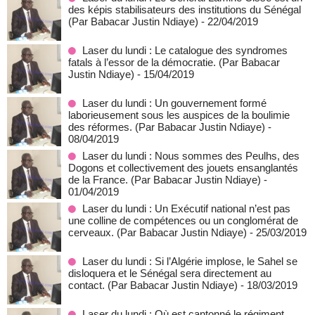
des képis stabilisateurs des institutions du Sénégal
(Par Babacar Justin Ndiaye)
- 22/04/2019
Laser du lundi : Le catalogue des syndromes
fatals à l’essor de la démocratie. (Par Babacar
Justin Ndiaye)
- 15/04/2019
Laser du lundi : Un gouvernement formé
laborieusement sous les auspices de la boulimie
des réformes. (Par Babacar Justin Ndiaye)
-
08/04/2019
Laser du lundi : Nous sommes des Peulhs, des
Dogons et collectivement des jouets ensanglantés
de la France. (Par Babacar Justin Ndiaye)
-
01/04/2019
Laser du lundi : Un Exécutif national n’est pas
une colline de compétences ou un conglomérat de
cerveaux. (Par Babacar Justin Ndiaye)
- 25/03/2019
Laser du lundi : Si l’Algérie implose, le Sahel se
disloquera et le Sénégal sera directement au
contact. (Par Babacar Justin Ndiaye)
- 18/03/2019
Laser du lundi : Où est cantonné le régiment