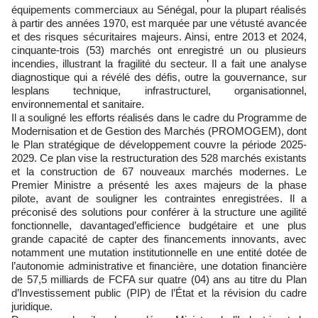
équipements commerciaux au Sénégal, pour la plupart réalisés
à partir des années 1970, est marquée par une vétusté avancée
et des risques sécuritaires majeurs. Ainsi, entre 2013 et 2024,
cinquante-trois (53) marchés ont enregistré un ou plusieurs
incendies, illustrant la fragilité du secteur. Il a fait une analyse
diagnostique qui a révélé des défis, outre la gouvernance, sur
lesplans technique, infrastructurel, organisationnel,
environnemental et sanitaire.
Il a souligné les efforts réalisés dans le cadre du Programme de
Modernisation et de Gestion des Marchés (PROMOGEM), dont
le Plan stratégique de développement couvre la période 2025-
2029. Ce plan vise la restructuration des 528 marchés existants
et la construction de 67 nouveaux marchés modernes. Le
Premier Ministre a présenté les axes majeurs de la phase
pilote, avant de souligner les contraintes enregistrées. Il a
préconisé des solutions pour conférer à la structure une agilité
fonctionnelle, davantaged’efficience budgétaire et une plus
grande capacité de capter des financements innovants, avec
notamment une mutation institutionnelle en une entité dotée de
l’autonomie administrative et financière, une dotation financière
de 57,5 milliards de FCFA sur quatre (04) ans au titre du Plan
d’Investissement public (PIP) de l’État et la révision du cadre
juridique.