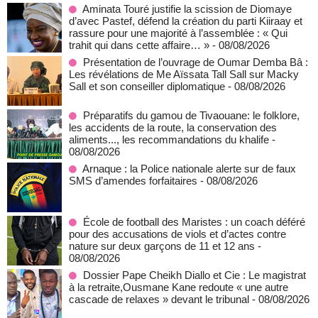
Aminata Touré justifie la scission de Diomaye
d’avec Pastef, défend la création du parti Kiiraay et
rassure pour une majorité à l’assemblée : « Qui
trahit qui dans cette affaire… »
- 08/08/2026
Présentation de l’ouvrage de Oumar Demba Bâ :
Les révélations de Me Aïssata Tall Sall sur Macky
Sall et son conseiller diplomatique
- 08/08/2026
Préparatifs du gamou de Tivaouane: le folklore,
les accidents de la route, la conservation des
aliments..., les recommandations du khalife
-
08/08/2026
Arnaque : la Police nationale alerte sur de faux
SMS d’amendes forfaitaires
- 08/08/2026
École de football des Maristes : un coach déféré
pour des accusations de viols et d’actes contre
nature sur deux garçons de 11 et 12 ans
-
08/08/2026
Dossier Pape Cheikh Diallo et Cie : Le magistrat
à la retraite,Ousmane Kane redoute « une autre
cascade de relaxes » devant le tribunal
- 08/08/2026