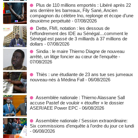
Plus de 110 millions emportés : Libéré après 22
ans derrière les barreaux, Fily Sané, Ancien
compagnon du célèbre Ino, replonge et écope d’une
deuxième perpétuité
- 07/08/2026
Dette, FMI, notation : les dessous de
l’effondrement des IDE au Sénégal…comment le
Sénégal est passé de 3 milliards à 37 millions de
dollars
- 07/08/2026
Sindia : le maire Thierno Diagne de nouveau
arrêté, un litige foncier au cœur de l’enquête
-
07/08/2026
Thiès : une étudiante de 23 ans tue ses jumeaux
nouveau-nés à Médina Fall
- 06/08/2026
Assemblée nationale : Thierno Alassane Sall
accuse Pastef de vouloir « étouffer » le dossier
ASER/AEE Power EPC
- 06/08/2026
Assemblée nationale / Session extraordinaire:
Six commissions d’enquête à l’ordre du jour ce lundi
- 06/08/2026