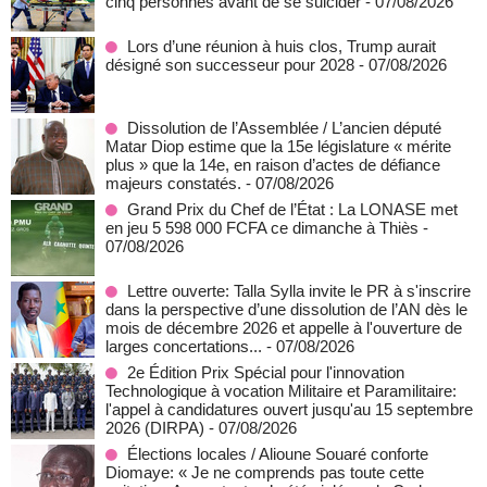
cinq personnes avant de se suicider
- 07/08/2026
Lors d’une réunion à huis clos, Trump aurait
désigné son successeur pour 2028
- 07/08/2026
Dissolution de l’Assemblée / L’ancien député
Matar Diop estime que la 15e législature « mérite
plus » que la 14e, en raison d’actes de défiance
majeurs constatés.
- 07/08/2026
Grand Prix du Chef de l’État : La LONASE met
en jeu 5 598 000 FCFA ce dimanche à Thiès
-
07/08/2026
Lettre ouverte: Talla Sylla invite le PR à s'inscrire
dans la perspective d’une dissolution de l’AN dès le
mois de décembre 2026 et appelle à l'ouverture de
larges concertations...
- 07/08/2026
2e Édition Prix Spécial pour l'innovation
Technologique à vocation Militaire et Paramilitaire:
l'appel à candidatures ouvert jusqu'au 15 septembre
2026 (DIRPA)
- 07/08/2026
Élections locales / Alioune Souaré conforte
Diomaye: « Je ne comprends pas toute cette