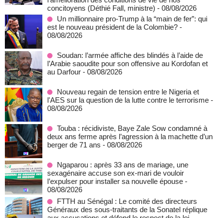
concitoyens (Déthié Fall, ministre)
- 08/08/2026
Un millionnaire pro-Trump à la “main de fer”: qui
est le nouveau président de la Colombie?
-
08/08/2026
Soudan: l’armée affiche des blindés à l’aide de
l’Arabie saoudite pour son offensive au Kordofan et
au Darfour
- 08/08/2026
Nouveau regain de tension entre le Nigeria et
l'AES sur la question de la lutte contre le terrorisme
-
08/08/2026
Touba : récidiviste, Baye Zale Sow condamné à
deux ans ferme après l’agression à la machette d’un
berger de 71 ans
- 08/08/2026
Ngaparou : après 33 ans de mariage, une
sexagénaire accuse son ex-mari de vouloir
l’expulser pour installer sa nouvelle épouse
-
08/08/2026
FTTH au Sénégal : Le comité des directeurs
Généraux des sous-traitants de la Sonatel réplique
aux accusations et défend le respect de la loi
-