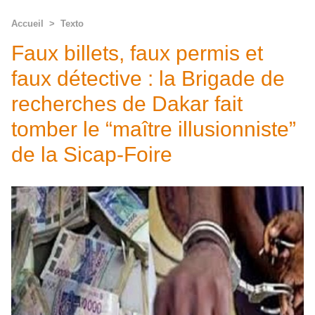
Accueil
>
Texto
Faux billets, faux permis et
faux détective : la Brigade de
recherches de Dakar fait
tomber le “maître illusionniste”
de la Sicap-Foire