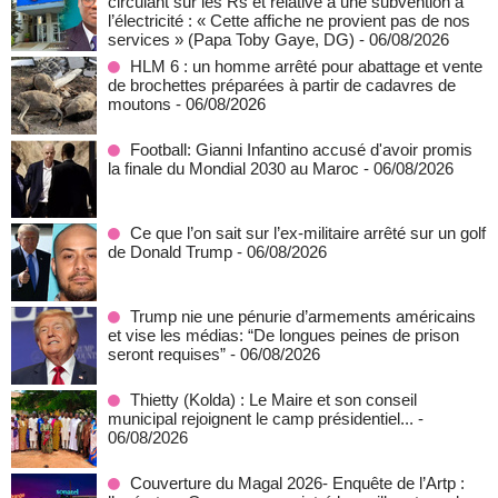
circulant sur les Rs et relative à une subvention à
l’électricité : « Cette affiche ne provient pas de nos
services » (Papa Toby Gaye, DG)
- 06/08/2026
HLM 6 : un homme arrêté pour abattage et vente
de brochettes préparées à partir de cadavres de
moutons
- 06/08/2026
Football: Gianni Infantino accusé d'avoir promis
la finale du Mondial 2030 au Maroc
- 06/08/2026
Ce que l’on sait sur l’ex-militaire arrêté sur un golf
de Donald Trump
- 06/08/2026
Trump nie une pénurie d’armements américains
et vise les médias: “De longues peines de prison
seront requises”
- 06/08/2026
‎Thietty (Kolda) : Le Maire et son conseil
municipal rejoignent le camp présidentiel...
-
06/08/2026
Couverture du Magal 2026- Enquête de l’Artp :