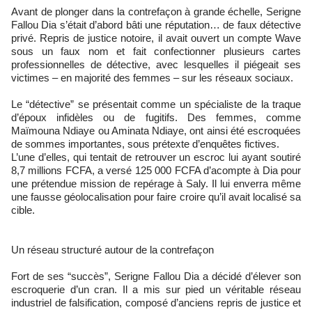
Avant de plonger dans la contrefaçon à grande échelle, Serigne
Fallou Dia s’était d’abord bâti une réputation… de faux détective
privé. Repris de justice notoire, il avait ouvert un compte Wave
sous un faux nom et fait confectionner plusieurs cartes
professionnelles de détective, avec lesquelles il piégeait ses
victimes – en majorité des femmes – sur les réseaux sociaux.
Le “détective” se présentait comme un spécialiste de la traque
d’époux infidèles ou de fugitifs. Des femmes, comme
Maïmouna Ndiaye ou Aminata Ndiaye, ont ainsi été escroquées
de sommes importantes, sous prétexte d’enquêtes fictives.
L’une d’elles, qui tentait de retrouver un escroc lui ayant soutiré
8,7 millions FCFA, a versé 125 000 FCFA d’acompte à Dia pour
une prétendue mission de repérage à Saly. Il lui enverra même
une fausse géolocalisation pour faire croire qu’il avait localisé sa
cible.
Un réseau structuré autour de la contrefaçon
Fort de ses “succès”, Serigne Fallou Dia a décidé d’élever son
escroquerie d’un cran. Il a mis sur pied un véritable réseau
industriel de falsification, composé d’anciens repris de justice et