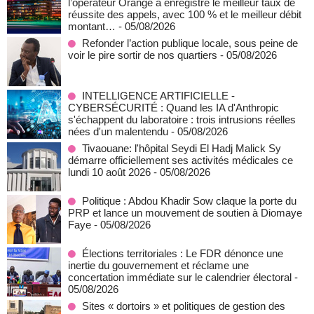
l’opérateur Orange a enregistré le meilleur taux de
réussite des appels, avec 100 % et le meilleur débit
montant…
- 05/08/2026
Refonder l’action publique locale, sous peine de
voir le pire sortir de nos quartiers
- 05/08/2026
INTELLIGENCE ARTIFICIELLE -
CYBERSÉCURITÉ : Quand les IA d'Anthropic
s'échappent du laboratoire : trois intrusions réelles
nées d'un malentendu
- 05/08/2026
Tivaouane: l'hôpital Seydi El Hadj Malick Sy
démarre officiellement ses activités médicales ce
lundi 10 août 2026
- 05/08/2026
Politique : Abdou Khadir Sow claque la porte du
PRP et lance un mouvement de soutien à Diomaye
Faye
- 05/08/2026
Élections territoriales : Le FDR dénonce une
inertie du gouvernement et réclame une
concertation immédiate sur le calendrier électoral
-
05/08/2026
Sites « dortoirs » et politiques de gestion des