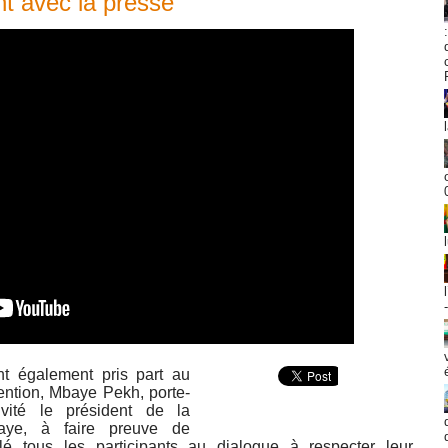
nt avec la presse
nt également pris part au
vention, Mbaye Pekh, porte-
nvité le président de la
aye, à faire preuve de
ellé tous les participants au dialogue à respecter leur