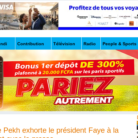
undi
Contribution
Télévision
Radio
People & Sports
 Pekh exhorte le président Faye à la