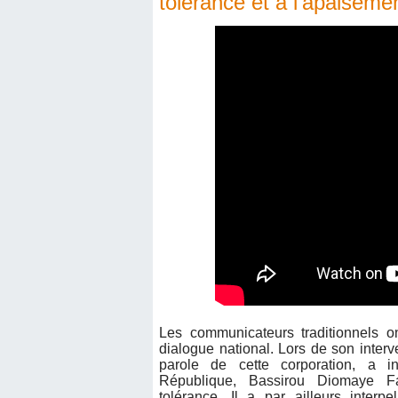
tolérance et à l'apaiseme
Les communicateurs traditionnels o
dialogue national. Lors de son inter
parole de cette corporation, a i
République, Bassirou Diomaye F
tolérance. Il a par ailleurs interp