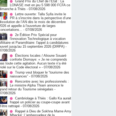
Grand Prix du Chef de l’État : La
LONASE met en jeu 5 598 000 FCFA ce
dimanche à Thiès
- 07/08/2026
Lettre ouverte: Talla Sylla invite le
PR à s'inscrire dans la perspective d’une
dissolution de l’AN dès le mois de décembre
2026 et appelle à l'ouverture de larges
concertations...
- 07/08/2026
2e Édition Prix Spécial pour
l'innovation Technologique à vocation
Militaire et Paramilitaire: l'appel à candidatures
ouvert jusqu'au 15 septembre 2026 (DIRPA)
-
07/08/2026
Élections locales / Alioune Souaré
conforte Diomaye: « Je ne comprends
pas toute cette agitation. Aucun texte n’a été
violé sur le Code électoral »
- 07/08/2026
Trump veut bloquer le “tourisme des
naissances”
- 07/08/2026
Rencontre avec les professionnels :
Le ministre Alpha Thiam annonce le
grand retour du Tourisme sénégalais
-
07/08/2026
Cambriolage à Thiès : Gallo Ka aurait
frappé un policier au coupe-coupe avant
d’être rattrapé
- 07/08/2026
Rappel à Dieu de Sokhna Mame Amy
Mbacké: L'ambassadeur de la