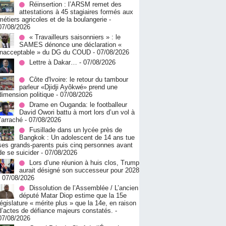
Réinsertion : l’ARSM remet des
attestations à 45 stagiaires formés aux
métiers agricoles et de la boulangerie
-
07/08/2026
« Travailleurs saisonniers » : le
SAMES dénonce une déclaration «
inacceptable » du DG du COUD
- 07/08/2026
Lettre à Dakar…
- 07/08/2026
Côte d'Ivoire: le retour du tambour
parleur «Djidji Ayôkwé» prend une
dimension politique
- 07/08/2026
Drame en Ouganda: le footballeur
David Owori battu à mort lors d’un vol à
l’arraché
- 07/08/2026
Fusillade dans un lycée près de
Bangkok : Un adolescent de 14 ans tue
ses grands-parents puis cinq personnes avant
de se suicider
- 07/08/2026
Lors d’une réunion à huis clos, Trump
aurait désigné son successeur pour 2028
- 07/08/2026
Dissolution de l’Assemblée / L’ancien
député Matar Diop estime que la 15e
législature « mérite plus » que la 14e, en raison
d’actes de défiance majeurs constatés.
-
07/08/2026