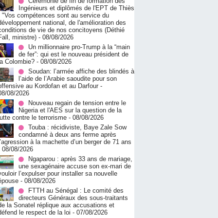
Cérémonie de fin de formation des
Ingénieurs et diplômés de l'EPT de Thiès
: "Vos compétences sont au service du
développement national, de l'amélioration des
conditions de vie de nos concitoyens (Déthié
Fall, ministre)
- 08/08/2026
Un millionnaire pro-Trump à la “main
de fer”: qui est le nouveau président de
la Colombie?
- 08/08/2026
Soudan: l’armée affiche des blindés à
l’aide de l’Arabie saoudite pour son
offensive au Kordofan et au Darfour
-
08/08/2026
Nouveau regain de tension entre le
Nigeria et l'AES sur la question de la
lutte contre le terrorisme
- 08/08/2026
Touba : récidiviste, Baye Zale Sow
condamné à deux ans ferme après
l’agression à la machette d’un berger de 71 ans
- 08/08/2026
Ngaparou : après 33 ans de mariage,
une sexagénaire accuse son ex-mari de
vouloir l’expulser pour installer sa nouvelle
épouse
- 08/08/2026
FTTH au Sénégal : Le comité des
directeurs Généraux des sous-traitants
de la Sonatel réplique aux accusations et
défend le respect de la loi
- 07/08/2026