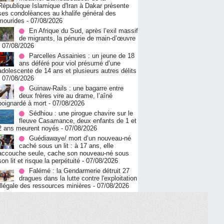
République Islamique d'Iran à Dakar présente
ses condoléances au khalife général des
mourides
- 07/08/2026
En Afrique du Sud, après l’exil massif
de migrants, la pénurie de main-d’œuvre
- 07/08/2026
Parcelles Assainies : un jeune de 18
ans déféré pour viol présumé d’une
adolescente de 14 ans et plusieurs autres délits
- 07/08/2026
Guinaw-Rails : une bagarre entre
deux frères vire au drame, l’aîné
poignardé à mort
- 07/08/2026
Sédhiou : une pirogue chavire sur le
fleuve Casamance, deux enfants de 1 et
2 ans meurent noyés
- 07/08/2026
Guédiawaye/ mort d’un nouveau-né
caché sous un lit : à 17 ans, elle
accouche seule, cache son nouveau-né sous
son lit et risque la perpétuité
- 07/08/2026
Falémé : la Gendarmerie détruit 27
dragues dans la lutte contre l'exploitation
illégale des ressources minières
- 07/08/2026