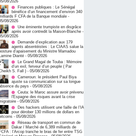
05/08/2026
Finances publiques : Le Sénégal
bénéfice d’un financement d’environ 340
milliards F CFA de la Banque mondiale
-
05/08/2026
Une éminente trumpiste en disgrâce
après avoir contredit la Maison-Blanche
-
05/08/2026
Demande d’explication aux 179
agents absentéistes : Le CIAAS salue la
posture d’apaisement du Ministre Mamadou
Lamine Dianté
- 05/08/2026
Le Grand Magal de Touba : Mémoire
d’un exil, ferveur d’un peuple ( Par
Cheikh S. Fall )
- 05/08/2026
Cameroun: le président Paul Biya
ajuste sa communication sur sa longue
absence du pays
- 05/08/2026
Ceuta: le Maroc assure avoir prévenu
l'Espagne des risques avant la crise
migratoire
- 05/08/2026
Des hackers utilisent une faille de l’IA
pour dérober 130 millions de dollars en
bitcoins
- 05/08/2026
Réseau de transport en commun de
Dakar / Marché de 6,389 milliards de
FCFA : l’Arcop tranche le bras de fer entre TSG