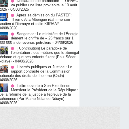
Déclaration de patrimoine : L’OFNAC
va publier une liste provisoire le 10 août
2026
- 04/08/2026
Après sa démission du PASTEF:
Thierno Alia Mbengue réaffirme son
soutien à Diomaye et rallie KIIRAAY
-
04/08/2026
Sangomar : Le ministère de l’Énergie
dément le chiffre de « 25 francs sur 1
000 000 » de revenus pétroliers
- 04/08/2026
[ Contribution] Le paradoxe de
l’orientation : ces métiers que le Sénégal
réclame et que ses enfants fuient (Paul Sédar
Ndiaye)
- 04/08/2026
Libertés publiques et Justice : Le
rapport contrasté de la Commission
nationale des droits de l’homme (Cndh)
-
04/08/2026
Lettre ouverte à Son Excellence
Monsieur le Président de la République :
De la réforme de la justice à l'épreuve de la
cohérence (Par Mame Ndianco Ndiaye)
-
04/08/2026