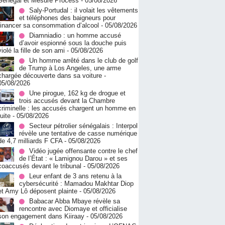
Sénégal et Mesure Process
- 05/08/2026
Saly-Portudal : il volait les vêtements
et téléphones des baigneurs pour
financer sa consommation d’alcool
- 05/08/2026
Diamniadio : un homme accusé
d’avoir espionné sous la douche puis
violé la fille de son ami
- 05/08/2026
Un homme arrêté dans le club de golf
de Trump à Los Angeles, une arme
chargée découverte dans sa voiture
-
05/08/2026
Une pirogue, 162 kg de drogue et
trois accusés devant la Chambre
criminelle : les accusés chargent un homme en
fuite
- 05/08/2026
Secteur pétrolier sénégalais : Interpol
révèle une tentative de casse numérique
de 4,7 milliards F CFA
- 05/08/2026
Vidéo jugée offensante contre le chef
de l’État : « Lamignou Darou » et ses
coaccusés devant le tribunal
- 05/08/2026
Leur enfant de 3 ans retenu à la
cybersécurité : Mamadou Makhtar Diop
et Amy Lô déposent plainte
- 05/08/2026
Babacar Abba Mbaye révèle sa
rencontre avec Diomaye et officialise
son engagement dans Kiiraay
- 05/08/2026