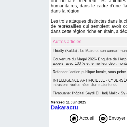
ont déclaré mercredi les autorité
humanitaires, dans le cadre d'une f
dans la région.
Les trois attaques distinctes dans la c
de représailles qui semblent avoir 
dans cette région riche en étain, a dé
Autres articles
‎Thietty (Kolda) : Le Maire et son conseil muni
Couverture du Magal 2026- Enquête de l’Artp :
appels, avec 100 % et le meilleur débit mon
Refonder l’action publique locale, sous peine d
INTELLIGENCE ARTIFICIELLE - CYBERSÉCURITÉ
intrusions réelles nées d'un malentendu
Tivaouane: l'hôpital Seydi El Hadj Malick Sy 
Mercredi 11 Juin 2025
Dakaractu
Accueil
Envoyer 