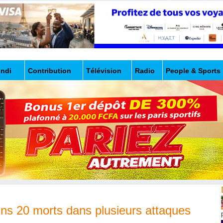
undi
Contribution
Télévision
Radio
People & Sports
ins 20 morts dans plusieurs attaques