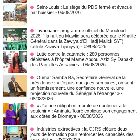
Saint-Louis : Le siège du PDS fermé et évacué
par huissier
- 09/08/2026
Tivaouane- programme officiel du Maouloud
2026: " la nuit du Mawlid sera célébrée par le Khalife
Général dans la Zawiya d’El Hadj Malick SY"(
cellule Zawiya Tijaniyya)
- 09/08/2026
Lutte contre la cataracte : 280 personnes
dépistées à l’hôpital Mame Abdoul Aziz Sy Dabakh
des Parcelles Assainies
- 09/08/2026
Oumar Samba Bâ, Secrétaire Général de la
présidence : « Depuis quelques semaines, on sent
un frémissement, une confiance nouvelle, une
projection nouvelle du Sénégal à l’étranger »
-
08/08/2026
« J’ai une obligation morale de continuer à le
soutenir » : Aminata Touré explique son engagement
aux côtés de Diomaye
- 08/08/2026
Industries extractives : la CJRS clôture deux
jours de formation pour renforcer les capacités des
journalistes
- 08/08/2026