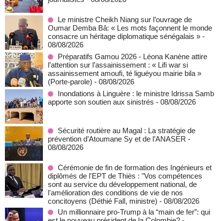
Le ministre Cheikh Niang sur l’ouvrage de
Oumar Demba Bâ: « Les mots façonnent le monde
consacre un héritage diplomatique sénégalais »
-
08/08/2026
Préparatifs Gamou 2026 - Léona Kanène attire
l’attention sur l’assainissement : « Lifi war si
assainissement amoufi, té liguéyou mairie bila »
(Porte-parole)
- 08/08/2026
Inondations à Linguère : le ministre Idrissa Samb
apporte son soutien aux sinistrés
- 08/08/2026
Sécurité routière au Magal : La stratégie de
prévention d’Atoumane Sy et de l’ANASER
-
08/08/2026
Cérémonie de fin de formation des Ingénieurs et
diplômés de l'EPT de Thiès : "Vos compétences
sont au service du développement national, de
l'amélioration des conditions de vie de nos
concitoyens (Déthié Fall, ministre)
- 08/08/2026
Un millionnaire pro-Trump à la “main de fer”: qui
est le nouveau président de la Colombie?
-