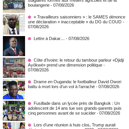
stagiaires formés aux métiers agricoles et de la
boulangerie
- 07/08/2026
« Travailleurs saisonniers » : le SAMES dénonce
une déclaration « inacceptable » du DG du COUD
-
07/08/2026
Lettre à Dakar…
- 07/08/2026
Côte d'Ivoire: le retour du tambour parleur «Djidji
Ayôkwé» prend une dimension politique
-
07/08/2026
Drame en Ouganda: le footballeur David Owori
battu à mort lors d’un vol à l’arraché
- 07/08/2026
Fusillade dans un lycée près de Bangkok : Un
adolescent de 14 ans tue ses grands-parents puis
cinq personnes avant de se suicider
- 07/08/2026
Lors d’une réunion à huis clos, Trump aurait