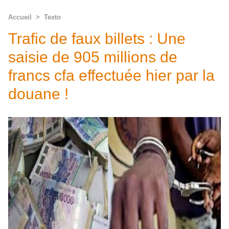
Accueil
>
Texto
Trafic de faux billets : Une
saisie de 905 millions de
francs cfa effectuée hier par la
douane !