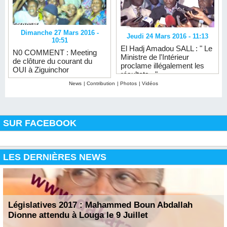
Dimanche 27 Mars 2016 -
Jeudi 24 Mars 2016 - 11:13
10:51
El Hadj Amadou SALL : " Le
N0 COMMENT : Meeting
Ministre de l'Intérieur
de clôture du courant du
proclame illégalement les
OUI à Ziguinchor
résultats..."
News
|
Contribution
|
Photos
|
Vidéos
SUR FACEBOOK
LES DERNIÈRES NEWS
Législatives 2017 : Mahammed Boun Abdallah
Dionne attendu à Louga le 9 Juillet