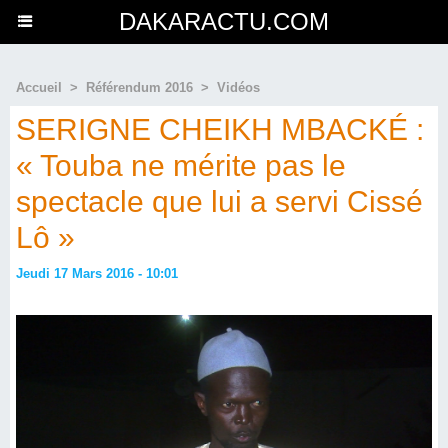
DAKARACTU.COM
Accueil
>
Référendum 2016
>
Vidéos
SERIGNE CHEIKH MBACKÉ :
« Touba ne mérite pas le
spectacle que lui a servi Cissé
Lô »
Jeudi 17 Mars 2016 - 10:01