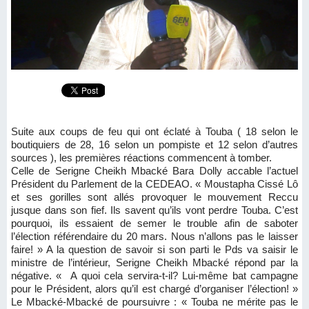
Suite aux coups de feu qui ont éclaté à Touba ( 18 selon le
boutiquiers de 28, 16 selon un pompiste et 12 selon d’autres
sources ), les premières réactions commencent à tomber.
Celle de Serigne Cheikh Mbacké Bara Dolly accable l’actuel
Président du Parlement de la CEDEAO. « Moustapha Cissé Lô
et ses gorilles sont allés provoquer le mouvement Reccu
jusque dans son fief. Ils savent qu’ils vont perdre Touba. C’est
pourquoi, ils essaient de semer le trouble afin de saboter
l’élection référendaire du 20 mars. Nous n’allons pas le laisser
faire! » A la question de savoir si son parti le Pds va saisir le
ministre de l’intérieur, Serigne Cheikh Mbacké répond par la
négative. « A quoi cela servira-t-il? Lui-même bat campagne
pour le Président, alors qu’il est chargé d’organiser l’élection! »
Le Mbacké-Mbacké de poursuivre : « Touba ne mérite pas le