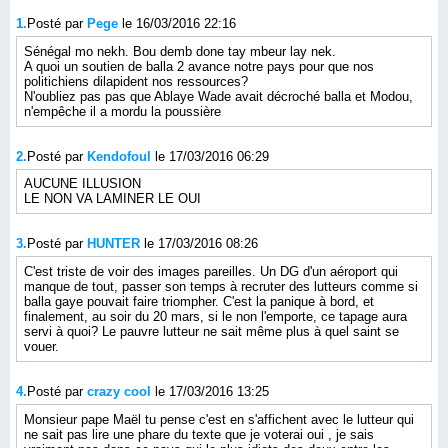
1.
Posté par
Pege
le 16/03/2016 22:16
Sénégal mo nekh. Bou demb done tay mbeur lay nek.
A quoi un soutien de balla 2 avance notre pays pour que nos
politichiens dilapident nos ressources?
N'oubliez pas pas que Ablaye Wade avait décroché balla et Modou,
n'empêche il a mordu la poussière
2.
Posté par
Kendofoul
le 17/03/2016 06:29
AUCUNE ILLUSION
LE NON VA LAMINER LE OUI
3.
Posté par
HUNTER
le 17/03/2016 08:26
C'est triste de voir des images pareilles. Un DG d'un aéroport qui
manque de tout, passer son temps à recruter des lutteurs comme si
balla gaye pouvait faire triompher. C'est la panique à bord, et
finalement, au soir du 20 mars, si le non l'emporte, ce tapage aura
servi à quoi? Le pauvre lutteur ne sait même plus à quel saint se
vouer.
4.
Posté par
crazy cool
le 17/03/2016 13:25
Monsieur pape Maël tu pense c'est en s'affichent avec le lutteur qui
ne sait pas lire une phare du texte que je voterai oui , je sais