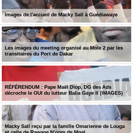
Images de l'accueil de Macky Sall à Guédiawaye
Les images du meeting organisé au Mole 2 par les
transitaires du Port de Dakar
RÉFÉRENDUM : Pape Maël Diop, DG des Ads
décroche le OUI du lutteur Balla Gaye II (IMAGES)
Macky Sall reçu par la famille Omarienne de Louga
et celle de Rawane N'gom de Mpal