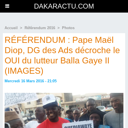
DAKARACTU.COM
Accueil
>
Référendum 2016
>
Photos
RÉFÉRENDUM : Pape Maël
Diop, DG des Ads décroche le
OUI du lutteur Balla Gaye II
(IMAGES)
Mercredi 16 Mars 2016 - 21:05