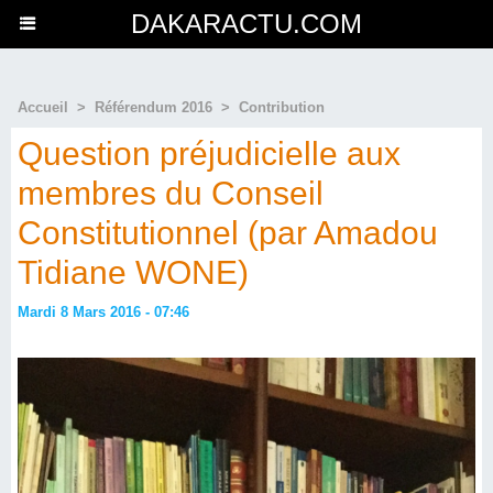
DAKARACTU.COM
Accueil
>
Référendum 2016
>
Contribution
Question préjudicielle aux
membres du Conseil
Constitutionnel (par Amadou
Tidiane WONE)
Mardi 8 Mars 2016 - 07:46