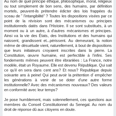
Au nom de quel principe éthique, philosophique, moral, religieux
ou tout simplement de bon sens, des humains, par définition
mortels, peuvent-ils prétendre édicter des lois frappées du
sceau de " l'intangibilité" ? Toutes les dispositions visées par ce
point de la révision sont des mécanismes ou principes
institutionnels datés dans l'Histoire. Il se sont substitués, à un
moment ou à un autre, à d'autres mécanismes et principes.
Ainsi va la vie des États, des Institutions et des humains qui
naissent, grandissent et...périssent. Au demeurant, la notion
même de désuétude vient, naturellement, à bout de dispositions
que leurs initiateurs croyaient inscrites dans la pierre. La
Constitution, œuvre humaine, est perfectible à l'infini. Ses
fondements mêmes peuvent être ébranlées : La France, notre
modèle, était un Royaume. Elle est devenu République. Qui sait
ce qu'il en sera dans cent ans? Et nous? Republique depuis
soixante ans à peine! Qui peut avoir la prétention d' empêcher
les générations à venir de se doter d'une autre forme
institutionnelle? Avec des mécanismes nouveaux? Des valeurs
en conformité avec leur temps?
Je pose humblement, mais solennellement, ces questions aux
membres du Conseil Constitutionnel du Senegal. Au nom du
droit de réponse dû aux citoyens en doute.