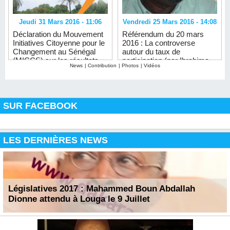
Jeudi 31 Mars 2016 - 11:06
Vendredi 25 Mars 2016 - 14:08
Déclaration du Mouvement
Référendum du 20 mars
Initiatives Citoyenne pour le
2016 : La controverse
Changement au Sénégal
autour du taux de
(MICCS) sur les résultats
participation (par Ibrahima
News
|
Contribution
|
Photos
|
Vidéos
du scrutin référendaire du
SENE)
20 Mars à Sédhiou
SUR FACEBOOK
LES DERNIÈRES NEWS
Législatives 2017 : Mahammed Boun Abdallah
Dionne attendu à Louga le 9 Juillet