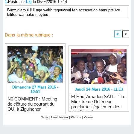
1.
Posté par
Lkj
le 06/03/2016 19:14
Buzz diaroul li li nga wakh tegouwoul fen accusation sans preuve
kilifeu war nako moytou
<
>
Dans la même rubrique :
Dimanche 27 Mars 2016 -
Jeudi 24 Mars 2016 - 11:13
10:51
El Hadj Amadou SALL : " Le
N0 COMMENT : Meeting
Ministre de l'Intérieur
de clôture du courant du
proclame illégalement les
OUI à Ziguinchor
résultats..."
News
|
Contribution
|
Photos
|
Vidéos