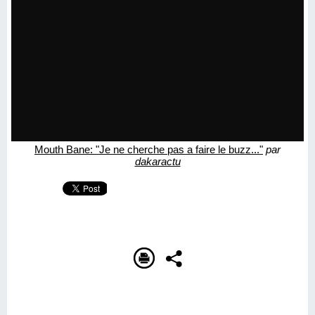
Mouth Bane: "Je ne cherche pas a faire le buzz..."
par
dakaractu