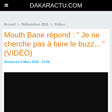
DAKARACTU.COM
Accueil
>
Référendum 2016
>
Vidéos
Mouth Bane répond : " Je ne
cherche pas à faire le buzz... "
(VIDÉO)
Dimanche 6 Mars 2016 - 15:56