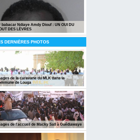
r babacar Ndiaye Amdy Diouf : UN OUI DU
OUT DES LÈVRES
ES DERNIÈRES PHOTOS
mages de la caravane du MLK dans la
ommune de Louga
ages de l'accueil de Macky Sall à Guédiawaye