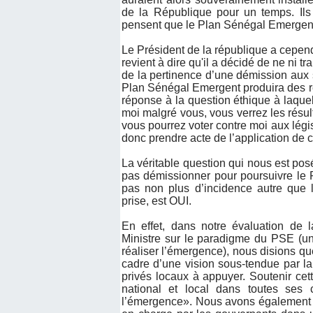
de la République pour un temps. Ils 
pensent que le Plan Sénégal Emergent
Le Président de la république a cepen
revient à dire qu'il a décidé de ne ni t
de la pertinence d’une démission aux s
Plan Sénégal Emergent produira des rés
réponse à la question éthique à laquel
moi malgré vous, vous verrez les résult
vous pourrez voter contre moi aux légis
donc prendre acte de l’application de c
La véritable question qui nous est pos
pas démissionner pour poursuivre le 
pas non plus d’incidence autre que l
prise, est OUI.
En effet, dans notre évaluation de l
Ministre sur le paradigme du PSE (un
réaliser l’émergence), nous disions qu
cadre d’une vision sous-tendue par l
privés locaux à appuyer. Soutenir cett
national et local dans toutes se
l’émergence». Nous avons également s