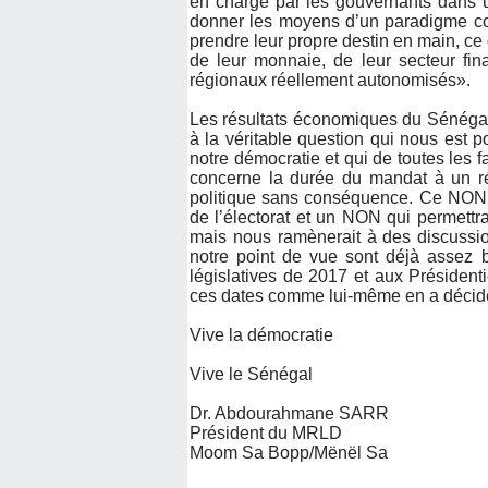
en charge par les gouvernants dans u
donner les moyens d’un paradigme com
prendre leur propre destin en main, ce
de leur monnaie, de leur secteur fin
régionaux réellement autonomisés».
Les résultats économiques du Sénégal
à la véritable question qui nous est
notre démocratie et qui de toutes les 
concerne la durée du mandat à un ré
politique sans conséquence. Ce NON 
de l’électorat et un NON qui permettra
mais nous ramènerait à des discussio
notre point de vue sont déjà assez
législatives de 2017 et aux Présiden
ces dates comme lui-même en a décid
Vive la démocratie
Vive le Sénégal
Dr. Abdourahmane SARR
Président du MRLD
Moom Sa Bopp/Mënël Sa