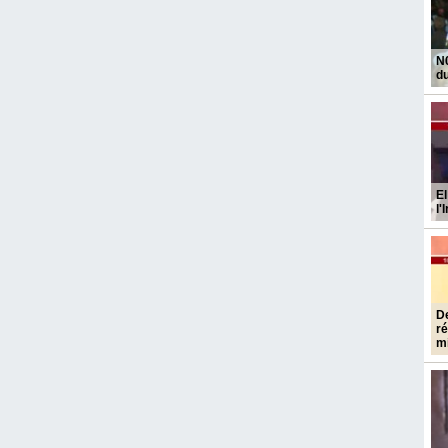
N
du
El
l'
De
ré
mi