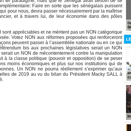
n tel paradigme, mais que le Sénégal avait besoin de se
plémentaire: Faire en sorte que les sénégalais puissent
 qui pour nous, devra passer nécessairement par la maîtrise
ancier, et à travers lui, de leur économie dans des pôles
D
B
 sont appréciables et ne méritent pas un NON catégorique
 posée. Votez NON aux réformes proposées qui renforceront
L
façons peuvent passer à l’assemblée nationale ou en ce qui
férendum bis aux prochaines législatives serait un NON
serait un NON de mécontentement contre la manipulation
it à la classe politique (pouvoir et opposition) de se peser
ns moins économiques et plus sur nos institutions qui de
 bonnes. Un NON ne pourra réellement s’exprimer qu’aux
I
tielles de 2019 au vu du bilan du Président Macky SALL à
c
é.
Im