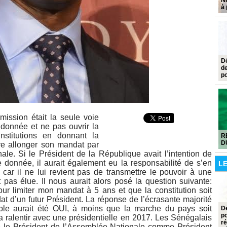
NI
à
Dé
d
p
ission était la seule voie
 donnée et ne pas ouvrir la
nstitutions en donnant la
R
D
aire allonger son mandat par
le. Si le Président de la République avait l’intention de
 donnée, il aurait également eu la responsabilité de s’en
L
car il ne lui revient pas de transmettre le pouvoir à une
 pas élue. Il nous aurait alors posé la question suivante:
r limiter mon mandat à 5 ans et que la constitution soit
t d’un futur Président. La réponse de l’écrasante majorité
ple aurait été OUI, à moins que la marche du pays soit
Dé
p
a ralentir avec une présidentielle en 2017. Les Sénégalais
ré
lé le Président de l’Assemblée Nationale comme Président