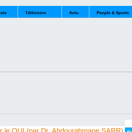
exto
Télévision
Actu
People & Sports
r le OUI (par Dr. Abdourahmane SARR)