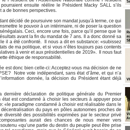
S
pourraient ensuite réélire le Président Macky SALL s’ils
 a de bonnes perspectives.
dant décidé de poursuivre son mandat jusqu'à terme, ce qui
ransmettre le pouvoir à un intérimaire, ni de poser la question
énégalais. Ceci, encore une fois, parce qu’il pense que le
R
ultats avant la fin du mandat de 7 ans. Il a donc donné sa
au
S
le il a été confronté. Il nous a dit en substance: «subissez
ats de ma politique, et si vous n’êtes toujours pas contents
latives à venir et aux présidentielles de 2019». Il nous faut
ette éthique de responsabilité.
ée est donc bien celle-ci: Acceptez-vous ma décision de ne
PSE? Notre vote indépendant, sans état d’âme, et qui n’a
’information donnée, la décision du Président étant déjà
V
a dernière déclaration de politique générale du Premier
 état est condamné à choisir les secteurs à appuyer pour
e: «le paradigme condamné à choisir est réalisable dans le
a décentralisation du pays en pôles autonomes proches de
Vi
e diversité des possibilités exprimées par le secteur privé
A
s composantes aurait des chances de nous mener vers
outenu «qu’une partie du destin du peuple peut être prise