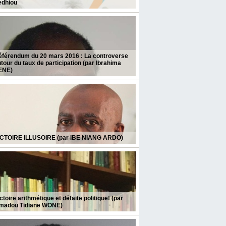
édhiou
éférendum du 20 mars 2016 : La controverse
tour du taux de participation (par Ibrahima
ENE)
ICTOIRE ILLUSOIRE (par IBE NIANG ARDO)
ctoire arithmétique et défaite politique! (par
madou Tidiane WONE)