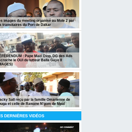
s images du meeting organisé au Mole 2 par
s transitaires du Port de Dakar
ÉFÉRENDUM : Pape Maël Diop, DG des Ads
croche le OUI du lutteur Balla Gaye II
IMAGES)
cky Sall reçu par la famille Omarienne de
ouga et celle de Rawane N'gom de Mpal
S DERNIÈRES VIDÉOS