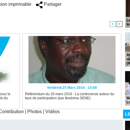
ion imprimable
Partager
Le
<
>
le
R
dé
(
Vendredi 25 Mars 2016 - 14:08
pour le
Référendum du 20 mars 2016 : La controverse autour du
ts du
taux de participation (par Ibrahima SENE)
Ma
L
Contribution
|
Photos
|
Vidéos
LE