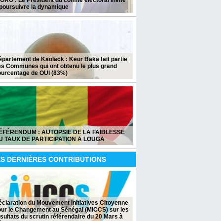
ORO : Le Président du comité électoral invite
 poursuivre la dynamique
partement de Kaolack : Keur Baka fait partie
es Communes qui ont obtenu le plus grand
ourcentage de OUI (83%)
ÉFÉRENDUM : AUTOPSIE DE LA FAIBLESSE
U TAUX DE PARTICIPATION A LOUGA
ES DERNIÈRES CONTRIBUTIONS
claration du Mouvement Initiatives Citoyenne
our le Changement au Sénégal (MICCS) sur les
sultats du scrutin référendaire du 20 Mars à