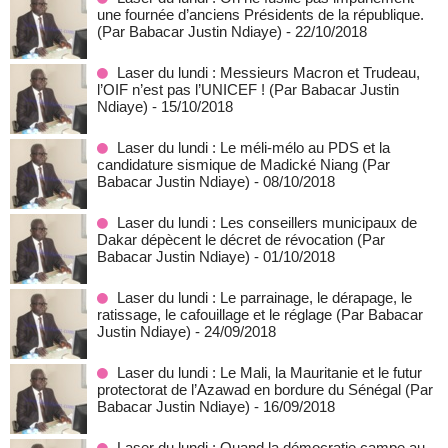
une fournée d’anciens Présidents de la république.
(Par Babacar Justin Ndiaye)
- 22/10/2018
Laser du lundi : Messieurs Macron et Trudeau,
l’OIF n’est pas l’UNICEF ! (Par Babacar Justin
Ndiaye)
- 15/10/2018
Laser du lundi : Le méli-mélo au PDS et la
candidature sismique de Madické Niang (Par
Babacar Justin Ndiaye)
- 08/10/2018
Laser du lundi : Les conseillers municipaux de
Dakar dépècent le décret de révocation (Par
Babacar Justin Ndiaye)
- 01/10/2018
Laser du lundi : Le parrainage, le dérapage, le
ratissage, le cafouillage et le réglage (Par Babacar
Justin Ndiaye)
- 24/09/2018
Laser du lundi : Le Mali, la Mauritanie et le futur
protectorat de l’Azawad en bordure du Sénégal (Par
Babacar Justin Ndiaye)
- 16/09/2018
Laser du lundi : Quand la démocratie campe au