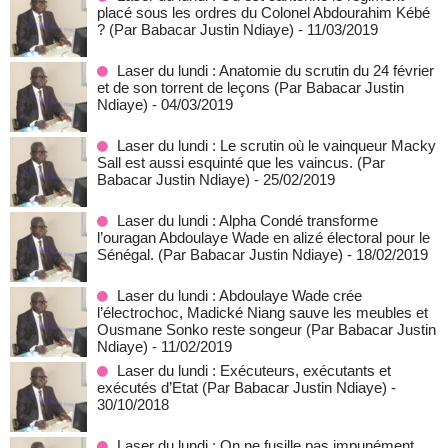
placé sous les ordres du Colonel Abdourahim Kébé
? (Par Babacar Justin Ndiaye)
- 11/03/2019
Laser du lundi : Anatomie du scrutin du 24 février
et de son torrent de leçons (Par Babacar Justin
Ndiaye)
- 04/03/2019
Laser du lundi : Le scrutin où le vainqueur Macky
Sall est aussi esquinté que les vaincus. (Par
Babacar Justin Ndiaye)
- 25/02/2019
Laser du lundi : Alpha Condé transforme
l’ouragan Abdoulaye Wade en alizé électoral pour le
Sénégal. (Par Babacar Justin Ndiaye)
- 18/02/2019
Laser du lundi : Abdoulaye Wade crée
l’électrochoc, Madické Niang sauve les meubles et
Ousmane Sonko reste songeur (Par Babacar Justin
Ndiaye)
- 11/02/2019
Laser du lundi : Exécuteurs, exécutants et
exécutés d’Etat (Par Babacar Justin Ndiaye)
-
30/10/2018
Laser du lundi : On ne fusille pas impunément