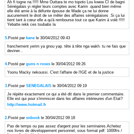
Ah fi togne na !!!!! Mme Outtara te mo topoto Lou kwew CI de bagni
Sénégalais yi régler leurs comptes avec Karim .quand bien même
elle été amie à la défunte épouse de Wade ça ne lui donne
aucunement le droit de se mêler des affaires sénégalaises .Si ça lui
tient tant à cœur elle a qu'à rembourse tout ce que Karim à volé !!!!!
Yebatte rekk ces toubabs la
5.
Posté par
kane
le 30/04/2012 09:43
franchement yerim ya gnou yap. tête à tête nga wakh. tu ne fais que
deviner...
4.
Posté par
guns n roses
le 30/04/2012 09:26
Yoonu Macky nekoussi. C'est l'affaire de l'IGE et de la justice
3.
Posté par
SENEGALAIS
le 30/04/2012 09:19
Je répète exactement ce qui a été dit dans le premier commentaire.
Elle est qui pour s'immiscer dans les affaires intérieures d'un Etat?
http://www.hotmail.fr
2.
Posté par
snbook
le 30/04/2012 09:18
Pas de temps ou pas assez d'argent pour les seminaires.Achetez
nos livres de développement personnel, sous format pdf: 1000frs /