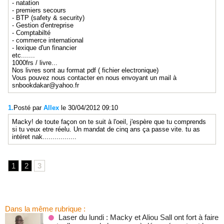
- natation
- premiers secours
- BTP (safety & security)
- Gestion d'entreprise
- Comptabilté
- commerce international
- lexique d'un financier
etc.......
1000frs / livre...
Nos livres sont au format pdf ( fichier electronique)
Vous pouvez nous contacter en nous envoyant un mail à
snbookdakar@yahoo.fr
1.
Posté par
Allex
le 30/04/2012 09:10
Macky! de toute façon on te suit à l'oeil, j'espère que tu comprends
si tu veux etre réelu. Un mandat de cinq ans ça passe vite. tu as
intéret nak.................
1
2
3
Dans la même rubrique :
Laser du lundi : Macky et Aliou Sall ont fort à faire