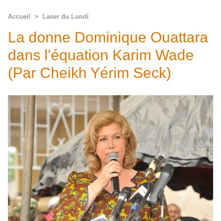
Accueil
>
Laser du Lundi
La donne Dominique Ouattara
dans l'équation Karim Wade
(Par Cheikh Yérim Seck)