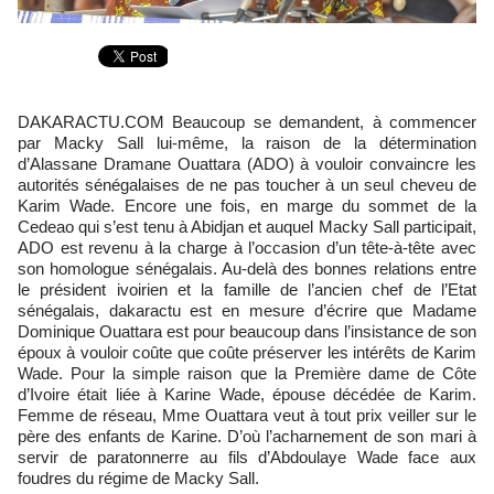
DAKARACTU.COM Beaucoup se demandent, à commencer
par Macky Sall lui-même, la raison de la détermination
d’Alassane Dramane Ouattara (ADO) à vouloir convaincre les
autorités sénégalaises de ne pas toucher à un seul cheveu de
Karim Wade. Encore une fois, en marge du sommet de la
Cedeao qui s’est tenu à Abidjan et auquel Macky Sall participait,
ADO est revenu à la charge à l’occasion d’un tête-à-tête avec
son homologue sénégalais. Au-delà des bonnes relations entre
le président ivoirien et la famille de l’ancien chef de l’Etat
sénégalais, dakaractu est en mesure d’écrire que Madame
Dominique Ouattara est pour beaucoup dans l’insistance de son
époux à vouloir coûte que coûte préserver les intérêts de Karim
Wade. Pour la simple raison que la Première dame de Côte
d’Ivoire était liée à Karine Wade, épouse décédée de Karim.
Femme de réseau, Mme Ouattara veut à tout prix veiller sur le
père des enfants de Karine. D’où l’acharnement de son mari à
servir de paratonnerre au fils d’Abdoulaye Wade face aux
foudres du régime de Macky Sall.