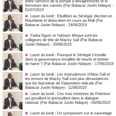
entre l’amorce de la pompe à désagréments et la
fermeture des vannes (Par Babacar Justin Ndiaye)
-
01/07/2019
Laser du lundi : Ebullition au Sénégal, élection en
Mauritanie et dislocation en cours au Mali (Par
Babacar Justin Ndiaye)
- 24/06/2019
Farba Ngom et Yakham Mbaye sont les
voltigeurs de tête de Macky Sall (Par Babacar
Justin Ndiaye)
- 20/06/2019
Laser du lundi : Pourquoi le Sénégal s’installe
dans la gouvernance émaillée de heurts et teintée
de haine ? (Par Babacar Justin Ndiaye)
- 17/06/2019
Laser du lundi : Les imprudences d’Aliou Sall et
les erreurs de Macky Sall sont plus dévastatrices
que les bazookas de l’opposition radicale (Par
Babacar Justin Ndiaye)
- 11/06/2019
Laser du lundi : Ces trois ministres de l’Intérieur
qui grouillent et grenouillent dans le dialogue
national. (Par Babacar Justin Ndiaye)
- 03/06/2019
Laser du lundi : Un symposium sur le sauvetage