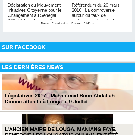
Déclaration du Mouvement
Référendum du 20 mars
Initiatives Citoyenne pour le
2016 : La controverse
Changement au Sénégal
autour du taux de
(MICCS) sur les résultats
participation (par Ibrahima
News
|
Contribution
|
Photos
|
Vidéos
du scrutin référendaire du
SENE)
20 Mars à Sédhiou
SUR FACEBOOK
LES DERNIÈRES NEWS
Législatives 2017 : Mahammed Boun Abdallah
Dionne attendu à Louga le 9 Juillet
L’ANCIEN MAIRE DE LOUGA, MANIANG FAYE,