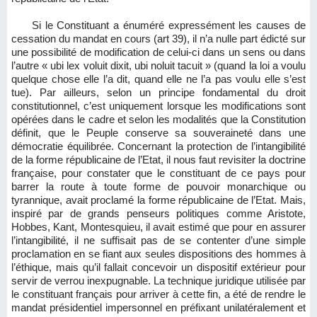
Si le Constituant a énuméré expressément les causes de
cessation du mandat en cours (art 39), il n’a nulle part édicté sur
une possibilité de modification de celui-ci dans un sens ou dans
l’autre « ubi lex voluit dixit, ubi noluit tacuit » (quand la loi a voulu
quelque chose elle l’a dit, quand elle ne l’a pas voulu elle s’est
tue). Par ailleurs, selon un principe fondamental du droit
constitutionnel, c’est uniquement lorsque les modifications sont
opérées dans le cadre et selon les modalités que la Constitution
définit, que le Peuple conserve sa souveraineté dans une
démocratie équilibrée. Concernant la protection de l’intangibilité
de la forme républicaine de l’Etat, il nous faut revisiter la doctrine
française, pour constater que le constituant de ce pays pour
barrer la route à toute forme de pouvoir monarchique ou
tyrannique, avait proclamé la forme républicaine de l’Etat. Mais,
inspiré par de grands penseurs politiques comme Aristote,
Hobbes, Kant, Montesquieu, il avait estimé que pour en assurer
l’intangibilité, il ne suffisait pas de se contenter d’une simple
proclamation en se fiant aux seules dispositions des hommes à
l’éthique, mais qu’il fallait concevoir un dispositif extérieur pour
servir de verrou inexpugnable. La technique juridique utilisée par
le constituant français pour arriver à cette fin, a été de rendre le
mandat présidentiel impersonnel en préfixant unilatéralement et