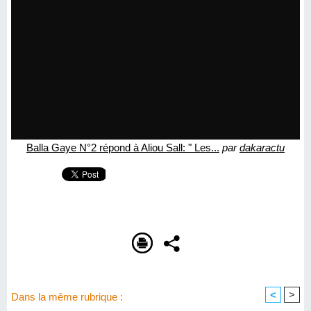
Balla Gaye N°2 répond à Aliou Sall: " Les...
par
dakaractu
<
>
Dans la même rubrique :