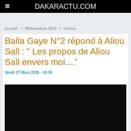
DAKARACTU.COM
Accueil
>
Référendum 2016
>
Vidéos
Balla Gaye N°2 répond à Aliou
Sall : " Les propos de Aliou
Sall envers moi...."
Jeudi 17 Mars 2016 - 10:36