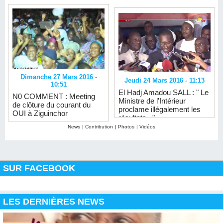
Dimanche 27 Mars 2016 -
Jeudi 24 Mars 2016 - 11:13
10:51
El Hadj Amadou SALL : " Le
N0 COMMENT : Meeting
Ministre de l'Intérieur
de clôture du courant du
proclame illégalement les
OUI à Ziguinchor
résultats..."
News
|
Contribution
|
Photos
|
Vidéos
SUR FACEBOOK
LES DERNIÈRES NEWS