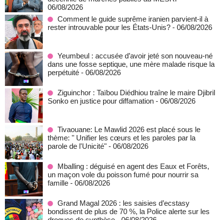
06/08/2026
Comment le guide suprême iranien parvient-il à
rester introuvable pour les États-Unis?
- 06/08/2026
Yeumbeul : accusée d’avoir jeté son nouveau-né
dans une fosse septique, une mère malade risque la
perpétuité
- 06/08/2026
Ziguinchor : Taïbou Diédhiou traîne le maire Djibril
Sonko en justice pour diffamation
- 06/08/2026
Tivaouane: Le Mawlid 2026 est placé sous le
thème: " Unifier les cœurs et les paroles par la
parole de l'Unicité"
- 06/08/2026
Mballing : déguisé en agent des Eaux et Forêts,
un maçon vole du poisson fumé pour nourrir sa
famille
- 06/08/2026
Grand Magal 2026 : les saisies d’ecstasy
bondissent de plus de 70 %, la Police alerte sur les
drogues de synthèse
- 06/08/2026