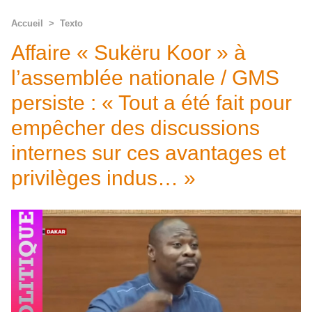
Accueil
>
Texto
Affaire « Sukëru Koor » à
l’assemblée nationale / GMS
persiste : « Tout a été fait pour
empêcher des discussions
internes sur ces avantages et
privilèges indus… »