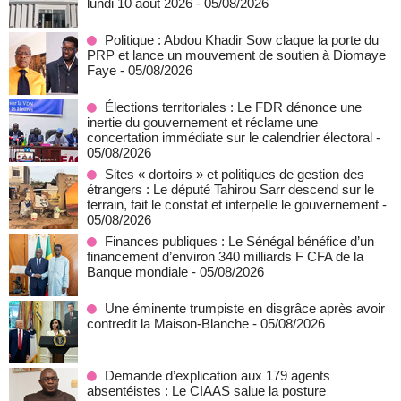
lundi 10 août 2026
- 05/08/2026
Politique : Abdou Khadir Sow claque la porte du
PRP et lance un mouvement de soutien à Diomaye
Faye
- 05/08/2026
Élections territoriales : Le FDR dénonce une
inertie du gouvernement et réclame une
concertation immédiate sur le calendrier électoral
-
05/08/2026
Sites « dortoirs » et politiques de gestion des
étrangers : Le député Tahirou Sarr descend sur le
terrain, fait le constat et interpelle le gouvernement
-
05/08/2026
Finances publiques : Le Sénégal bénéfice d’un
financement d’environ 340 milliards F CFA de la
Banque mondiale
- 05/08/2026
Une éminente trumpiste en disgrâce après avoir
contredit la Maison-Blanche
- 05/08/2026
Demande d’explication aux 179 agents
absentéistes : Le CIAAS salue la posture