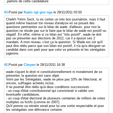
,parlons de cette candidature
43.
Posté par
Kaalo ngl goo nga
le 29/11/2011 03:50
Cheikh Yérim Seck, tu es certes un très bon journaliste, mais il faut
quand même hausser ton niveau d'analyse en se posant des
questions pertinentes sur le bilan de wade. d'ailleurs, pour moi la
question ne réside pas sur le faite que le bilan de wade est positif ou
négatif. En effet, même si ce bilan est "très positif", wade ne doit
pas se présenter aux élections de 2012, car il a épuisé ses 2
mandats. A mon niveau, c'est ça la question. Si Wade est sûr qu'il
peut être réélu parce que son bilan est positif, il n'a qu'a désigner un
candidat dans son parti pour que celui se présente et les sénégalais
jugerons.
42.
Posté par
Citoyen
le 28/11/2011 16:38
wade n'ayant le droit ni constitutionnellement ni moralement de se
présenter, la question est sans objet.
Vomi par les Sénégalais, wade ne pèse pas 10% de l'électorat, et
encore, suffrages achetés inclus.
Il ne pourrait être réélu qu'à deux conditions successives :
- un coup d'état constitutionnel qui consisterait à valider son
éventuelle candidature,
- un coup d'état électoral de plusieurs centaines de milliers de votes
multiples ou fictifs (comme en 2007).
Qu'il prenne sa retraite serait pour lui une sortie respectable et pour
les sénégalais une délivrance certaine.