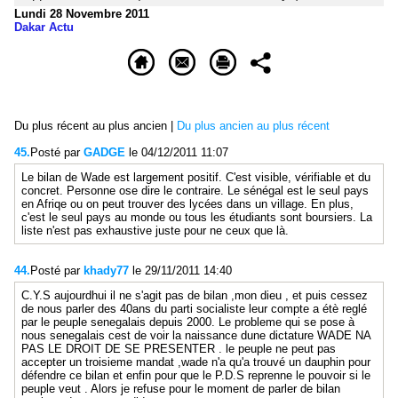
Lundi 28 Novembre 2011
Dakar Actu
Du plus récent au plus ancien
|
Du plus ancien au plus récent
45.
Posté par
GADGE
le 04/12/2011 11:07
Le bilan de Wade est largement positif. C'est visible, vérifiable et du
concret. Personne ose dire le contraire. Le sénégal est le seul pays
en Afriqe ou on peut trouver des lycées dans un village. En plus,
c'est le seul pays au monde ou tous les étudiants sont boursiers. La
liste n'est pas exhaustive juste pour ne ceux que là.
44.
Posté par
khady77
le 29/11/2011 14:40
C.Y.S aujourdhui il ne s'agit pas de bilan ,mon dieu , et puis cessez
de nous parler des 40ans du parti socialiste leur compte a étè reglé
par le peuple senegalais depuis 2000. Le probleme qui se pose à
nous senegalais cest de voir la naissance dune dictature WADE NA
PAS LE DROIT DE SE PRESENTER . le peuple ne peut pas
accepter un troisieme mandat ,wade n'a qu'a trouvé un dauphin pour
défendre ce bilan et enfin pour que le P.D.S reprenne le pouvoir si le
peuple veut . Alors je refuse pour le moment de parler de bilan