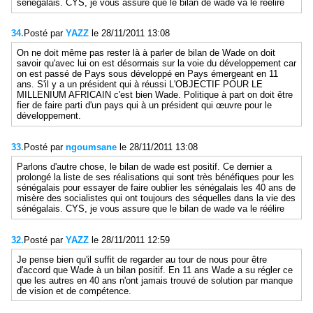
sénégalais. CYS, je vous assure que le bilan de wade va le réélire
34.
Posté par
YAZZ
le 28/11/2011 13:08
On ne doit même pas rester là à parler de bilan de Wade on doit
savoir qu'avec lui on est désormais sur la voie du développement car
on est passé de Pays sous développé en Pays émergeant en 11
ans. S'il y a un président qui à réussi L'OBJECTIF POUR LE
MILLENIUM AFRICAIN c'est bien Wade. Politique à part on doit être
fier de faire parti d'un pays qui à un président qui œuvre pour le
développement.
33.
Posté par
ngoumsane
le 28/11/2011 13:08
Parlons d'autre chose, le bilan de wade est positif. Ce dernier a
prolongé la liste de ses réalisations qui sont très bénéfiques pour les
sénégalais pour essayer de faire oublier les sénégalais les 40 ans de
misère des socialistes qui ont toujours des séquelles dans la vie des
sénégalais. CYS, je vous assure que le bilan de wade va le réélire
32.
Posté par
YAZZ
le 28/11/2011 12:59
Je pense bien qu'il suffit de regarder au tour de nous pour être
d'accord que Wade à un bilan positif. En 11 ans Wade a su régler ce
que les autres en 40 ans n'ont jamais trouvé de solution par manque
de vision et de compétence.