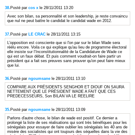
38.
Posté par
cos x
le 28/11/2011 13:20
Avec son bilan, sa personnalité et son leadership, je reste convaincu
que nul ne peut battre le candidat le candidat wade en 2012.
37.
Posté par
LE CRAC
le 28/11/2011 13:15
L'opposition est consciente que si l'on par sur le bilan Wade sera
réélu encore. Voila ce qui explique qu'au lieu de programme électoral
elle insiste sur l’Inconstitutionnalité de la Candidature de Wade ce
qui est un faux débat. Et puis comment voudrait-on faire partir un
président qui a fait ses preuves sans prouver qu'on peut faire mieux
que lui.
36.
Posté par
ngoumsane
le 28/11/2011 13:10
COMPARE AUX PRÉSIDENTS SENGHOR ET DIOUF ON SAURA
NETTEMENT QUE LE PRÉSIDENT WADE A FAIT QUE CES
PREDECESSEURS, Son BILAN VA LE REELIRE
35.
Posté par
ngoumsane
le 28/11/2011 13:09
Parlons d'autre chose, le bilan de wade est positif. Ce dernier a
prolongé la liste de ses réalisations qui sont très bénéfiques pour les
sénégalais pour essayer de faire oublier les sénégalais les 40 ans de
misère des socialistes qui ont toujours des séquelles dans la vie des