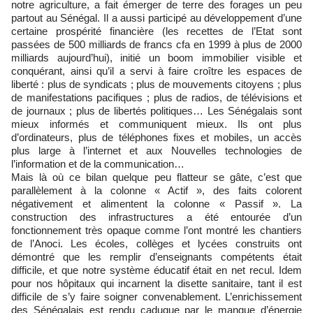
notre agriculture, a fait émerger de terre des forages un peu
partout au Sénégal. Il a aussi participé au développement d’une
certaine prospérité financière (les recettes de l’Etat sont
passées de 500 milliards de francs cfa en 1999 à plus de 2000
milliards aujourd’hui), initié un boom immobilier visible et
conquérant, ainsi qu’il a servi à faire croître les espaces de
liberté : plus de syndicats ; plus de mouvements citoyens ; plus
de manifestations pacifiques ; plus de radios, de télévisions et
de journaux ; plus de libertés politiques… Les Sénégalais sont
mieux informés et communiquent mieux. Ils ont plus
d’ordinateurs, plus de téléphones fixes et mobiles, un accès
plus large à l’internet et aux Nouvelles technologies de
l’information et de la communication…
Mais là où ce bilan quelque peu flatteur se gâte, c’est que
parallèlement à la colonne « Actif », des faits colorent
négativement et alimentent la colonne « Passif ». La
construction des infrastructures a été entourée d’un
fonctionnement très opaque comme l’ont montré les chantiers
de l’Anoci. Les écoles, collèges et lycées construits ont
démontré que les remplir d’enseignants compétents était
difficile, et que notre système éducatif était en net recul. Idem
pour nos hôpitaux qui incarnent la disette sanitaire, tant il est
difficile de s’y faire soigner convenablement. L’enrichissement
des Sénégalais est rendu caduque par le manque d’énergie