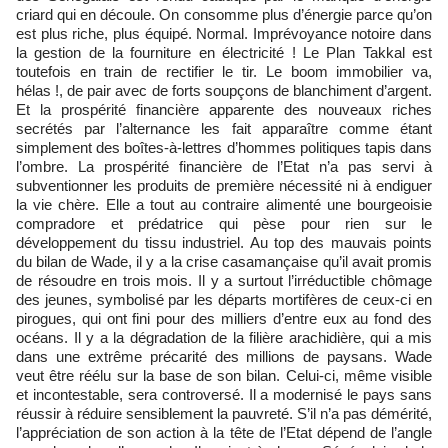
criard qui en découle. On consomme plus d’énergie parce qu’on
est plus riche, plus équipé. Normal. Imprévoyance notoire dans
la gestion de la fourniture en électricité ! Le Plan Takkal est
toutefois en train de rectifier le tir. Le boom immobilier va,
hélas !, de pair avec de forts soupçons de blanchiment d’argent.
Et la prospérité financière apparente des nouveaux riches
secrétés par l’alternance les fait apparaître comme étant
simplement des boîtes-à-lettres d’hommes politiques tapis dans
l’ombre. La prospérité financière de l’Etat n’a pas servi à
subventionner les produits de première nécessité ni à endiguer
la vie chère. Elle a tout au contraire alimenté une bourgeoisie
compradore et prédatrice qui pèse pour rien sur le
développement du tissu industriel. Au top des mauvais points
du bilan de Wade, il y a la crise casamançaise qu’il avait promis
de résoudre en trois mois. Il y a surtout l’irréductible chômage
des jeunes, symbolisé par les départs mortifères de ceux-ci en
pirogues, qui ont fini pour des milliers d’entre eux au fond des
océans. Il y a la dégradation de la filière arachidière, qui a mis
dans une extrême précarité des millions de paysans. Wade
veut être réélu sur la base de son bilan. Celui-ci, même visible
et incontestable, sera controversé. Il a modernisé le pays sans
réussir à réduire sensiblement la pauvreté. S’il n’a pas démérité,
l’appréciation de son action à la tête de l’Etat dépend de l’angle