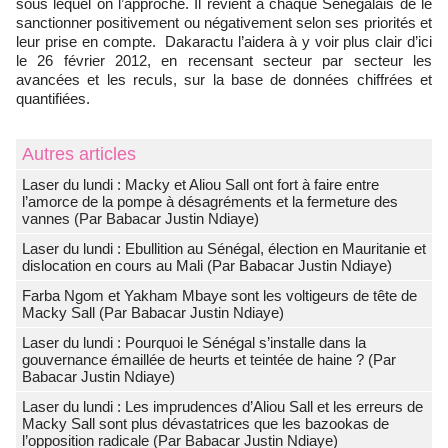
sous lequel on l’approche. Il revient à chaque Sénégalais de le
sanctionner positivement ou négativement selon ses priorités et
leur prise en compte. Dakaractu l’aidera à y voir plus clair d’ici
le 26 février 2012, en recensant secteur par secteur les
avancées et les reculs, sur la base de données chiffrées et
quantifiées.
Autres articles
Laser du lundi : Macky et Aliou Sall ont fort à faire entre
l’amorce de la pompe à désagréments et la fermeture des
vannes (Par Babacar Justin Ndiaye)
Laser du lundi : Ebullition au Sénégal, élection en Mauritanie et
dislocation en cours au Mali (Par Babacar Justin Ndiaye)
Farba Ngom et Yakham Mbaye sont les voltigeurs de tête de
Macky Sall (Par Babacar Justin Ndiaye)
Laser du lundi : Pourquoi le Sénégal s’installe dans la
gouvernance émaillée de heurts et teintée de haine ? (Par
Babacar Justin Ndiaye)
Laser du lundi : Les imprudences d’Aliou Sall et les erreurs de
Macky Sall sont plus dévastatrices que les bazookas de
l’opposition radicale (Par Babacar Justin Ndiaye)