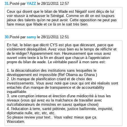
31.
Posté par
YAZZ
le 28/11/2011 12:57
Ceux qui disent que le bilan de Wade est Négatif sont déçu de lui
voir réussir à rehausser le Sénégal. Comme on dit on est toujours
jaloux des talents qu'on ne peut avoir. Cette opposition ne peut pas
faire mieux que Wade et ce là on le sait très bien.
30.
Posté par
samy
le 28/11/2011 12:51
En fait, le bilan que décrit CYS est plus que décevant, parce que
visiblement déséquilibré. Avez vous bien eu le temps de réflichir et
de le rédiger? Apparemment non. Heureusement que vous avez
ouvert votre texte à la fin en disant que chacun à l'appréciation
propre du bilan de wade. Le véritable passif à mon sens est:
1. la désacralisation des institutions sans lesquelles le
développement est impossible (Ref Obama au Ghana )
2. Un manque de planification criard et de choix des
investissements. Vous avez noté que ceux qui ont été réalisés sont
entachés d'un manque de transparence et de accountability
inqualifiable.
3. une corruption intense et érection d'une médiocrité à tous les
niveaux (vous qui avez eu la malchance de travailler avec
ou/collaborateurs de ministres en savez quelque chose)
4. l'éducation à terre, santé piètinée, justice baillonnée, impunité,
diplomatie nulle, etc, etc, etc.
So please review your text.. Vous vallez mieux que ça.
Wassalam.