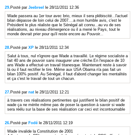
29.
Posté par
Jeebreel
le 28/11/2011 12:36
Wade passera au 1er tour avec brio, mieux il sera plébiscité...l'actuel
bilan dépasse de loin celui de 2007....a mon humble avis, c'est le
Président le plus réaliste que le Sénégal ait connu...au vu de ses
réalisations, au niveau d'émergence ou il a mené le Pays, tout le
monde devrait prier pour qu'il reste encore au Pouvoir...
28.
Posté par
XP
le 28/11/2011 12:34
Salut à tous, nul n'ignore que Wade a travaillé. Le régime socialiste a
fait 40 ans de pouvoir sans inaugurer une crèche.En l'espace de 10
ans Wade a effectué un travail titanesque. Maintenant reste à savoir
là ou il faut rectifier le tire. Même aux USA Obama n'a pas fait un
bilan 100% positif. Au Sénégal, il faut d'abord changer les mentalités
et ça c'est le travail de tout un chacun.
27.
Posté par
nat
le 28/11/2011 12:21
à travers ces réalisations pertinentes qui justifient le bilan positif de
wade ça ne mérite même pas de poser la question à savoir si wade
sera réélu sur la base de ses réalisation car ceci est incontournable
26.
Posté par
Fodé
le 28/11/2011 12:19
Wade invalide la Constitution de 2001