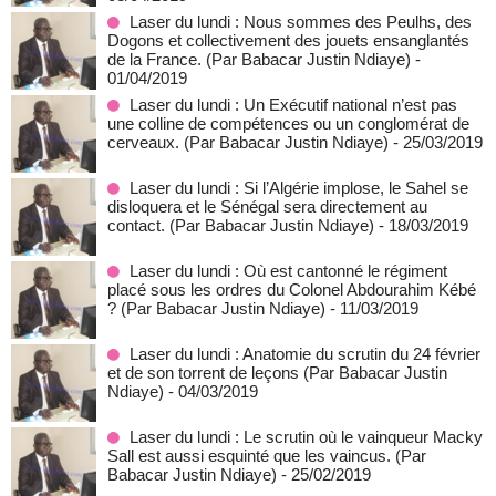
Laser du lundi : Nous sommes des Peulhs, des
Dogons et collectivement des jouets ensanglantés
de la France. (Par Babacar Justin Ndiaye)
-
01/04/2019
Laser du lundi : Un Exécutif national n’est pas
une colline de compétences ou un conglomérat de
cerveaux. (Par Babacar Justin Ndiaye)
- 25/03/2019
Laser du lundi : Si l’Algérie implose, le Sahel se
disloquera et le Sénégal sera directement au
contact. (Par Babacar Justin Ndiaye)
- 18/03/2019
Laser du lundi : Où est cantonné le régiment
placé sous les ordres du Colonel Abdourahim Kébé
? (Par Babacar Justin Ndiaye)
- 11/03/2019
Laser du lundi : Anatomie du scrutin du 24 février
et de son torrent de leçons (Par Babacar Justin
Ndiaye)
- 04/03/2019
Laser du lundi : Le scrutin où le vainqueur Macky
Sall est aussi esquinté que les vaincus. (Par
Babacar Justin Ndiaye)
- 25/02/2019