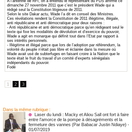
A l’antenne de RFI, on a entendu le représentant du PDS affirmé ce
dimanche 27 novembre 2011 que c’est le président Wade qui a
rédigé seul la Constitution litigieuse de 2011.
Selon le site Dakar actu, Wade l’a dit en conseil des Ministres.
Ces révélations rendent la Constitution de 2011 illégitime, illégale,
anti républicaine et anti démocratique pour deux raisons :
- Anti républicaine et anti démocratique parce qu’en rédigeant seul le
texte qui fixe les modalités de dévolution et d’exercice du pouvoir,
Wade a agit en monarque qui définit tout dans l’Etat par rapport à
ses intérêts personnels.
- Illégitime et illégal parce que lors de l’adoption par référendum, la
volonté du peuple n’était pas libre et éclairée dans la mesure où
Wade avait usé de subterfuges en faisant croire à la Nation que le
texte était le fruit du travail d’un comité d’experts sénégalais
indépendants du pouvoir.
Fodé
1
2
3
Dans la même rubrique :
Laser du lundi : Macky et Aliou Sall ont fort à faire
entre l’amorce de la pompe à désagréments et la
fermeture des vannes (Par Babacar Justin Ndiaye)
-
01/07/2019