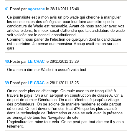
41.
Posté par
ngorsene
le 28/11/2011 15:40
Ce journaliste est à mon avis un pro wade qui cherche à manipuler
les consciences des sénégalais pour leur faire admettre que la
candidature de Wade est recevable. Avant de nous saouler avec vos
articles bidons, le mieux serait d'attendre que la candidature de wade
soit validée par le conseil constitutionnel.
Comment nous parler de l’élection de quelqu'un dont la candidature
est incertaine. Je pense que monsieur Mboup avait raison sur ce
gars.
40.
Posté par
LE CRAC
le 28/11/2011 13:29
On a rien a dire sur Wade il a assuré voila tout.
39.
Posté par
LE CRAC
le 28/11/2011 13:25
On ne parle plus de délestage. On roule avec toute tranquillité à
travers le pays. On a un aéroport en construction de classe A. On a
un port de dernier Génération. On a de l'électricité jusqu'au village
des profondeurs. On se soigne de manière moderne et cela partout
où on est. On est devenu l'un des État d'Afrique les plus avancé
dans la technologie de l'information et cela se voit avec la présence
au Sénégal de tous les Navigateur de cite.
L'agriculture les mine tout cela. On ne peut pas tout dire car il y en a
tellement.