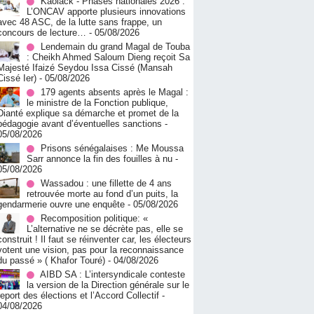
Kaolack - Phases nationales 2026 :
L’ONCAV apporte plusieurs innovations
avec 48 ASC, de la lutte sans frappe, un
concours de lecture…
- 05/08/2026
Lendemain du grand Magal de Touba
: Cheikh Ahmed Saloum Dieng reçoit Sa
Majesté Ifaizé Seydou Issa Cissé (Mansah
Cissé Ier)
- 05/08/2026
179 agents absents après le Magal :
le ministre de la Fonction publique,
Dianté explique sa démarche et promet de la
pédagogie avant d’éventuelles sanctions
-
05/08/2026
Prisons sénégalaises : Me Moussa
Sarr annonce la fin des fouilles à nu
-
05/08/2026
Wassadou : une fillette de 4 ans
retrouvée morte au fond d’un puits, la
gendarmerie ouvre une enquête
- 05/08/2026
Recomposition politique: «
L’alternative ne se décrète pas, elle se
construit ! Il faut se réinventer car, les électeurs
votent une vision, pas pour la reconnaissance
du passé » ( Khafor Touré)
- 04/08/2026
AIBD SA : L’intersyndicale conteste
la version de la Direction générale sur le
report des élections et l’Accord Collectif
-
04/08/2026