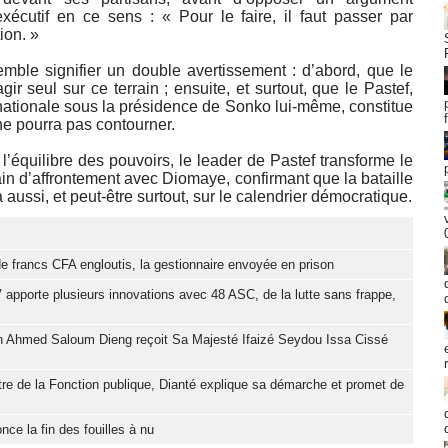
’exécutif en ce sens : « Pour le faire, il faut passer par
ion. »
emble signifier un double avertissement : d’abord, que le
r seul sur ce terrain ; ensuite, et surtout, que le Pastef,
nationale sous la présidence de Sonko lui-même, constitue
 ne pourra pas contourner.
 l’équilibre des pouvoirs, le leader de Pastef transforme le
ain d’affrontement avec Diomaye, confirmant que la bataille
 aussi, et peut-être surtout, sur le calendrier démocratique.
de francs CFA engloutis, la gestionnaire envoyée en prison
apporte plusieurs innovations avec 48 ASC, de la lutte sans frappe,
h Ahmed Saloum Dieng reçoit Sa Majesté Ifaizé Seydou Issa Cissé
tre de la Fonction publique, Dianté explique sa démarche et promet de
e la fin des fouilles à nu