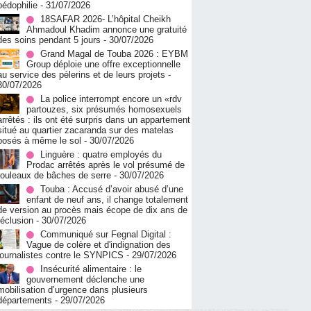
pédophilie
- 31/07/2026
18SAFAR 2026- L’hôpital Cheikh
Ahmadoul Khadim annonce une gratuité
des soins pendant 5 jours
- 30/07/2026
Grand Magal de Touba 2026 : EYBM
Group déploie une offre exceptionnelle
au service des pèlerins et de leurs projets
-
30/07/2026
La police interrompt encore un «rdv
partouzes, six présumés homosexuels
arrêtés : ils ont été surpris dans un appartement
situé au quartier zacaranda sur des matelas
posés à même le sol
- 30/07/2026
Linguère : quatre employés du
Prodac arrêtés après le vol présumé de
rouleaux de bâches de serre
- 30/07/2026
Touba : Accusé d’avoir abusé d’une
enfant de neuf ans, il change totalement
de version au procès mais écope de dix ans de
réclusion
- 30/07/2026
Communiqué sur Fegnal Digital :
Vague de colère et d'indignation des
journalistes contre le SYNPICS
- 29/07/2026
Insécurité alimentaire : le
gouvernement déclenche une
mobilisation d’urgence dans plusieurs
départements
- 29/07/2026