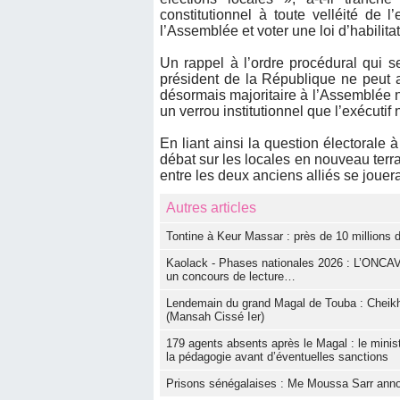
constitutionnel à toute velléité de l
l’Assemblée et voter une loi d’habilitat
Un rappel à l’ordre procédural qui s
président de la République ne peut agi
désormais majoritaire à l’Assemblée 
un verrou institutionnel que l’exécutif
En liant ainsi la question électorale à
débat sur les locales en nouveau terr
entre les deux anciens alliés se jouera
Autres articles
Tontine à Keur Massar : près de 10 millions 
Kaolack - Phases nationales 2026 : L’ONCAV 
un concours de lecture…
Lendemain du grand Magal de Touba : Cheik
(Mansah Cissé Ier)
179 agents absents après le Magal : le minis
la pédagogie avant d’éventuelles sanctions
Prisons sénégalaises : Me Moussa Sarr annonc