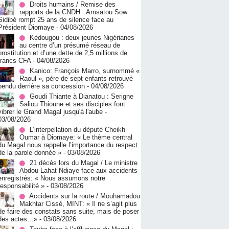
Droits humains / Remise des
rapports de la CNDH : Amsatou Sow
Sidibé rompt 25 ans de silence face au
Président Diomaye
- 04/08/2026
Kédougou : deux jeunes Nigérianes
au centre d’un présumé réseau de
prostitution et d’une dette de 2,5 millions de
francs CFA
- 04/08/2026
Kanico: François Marro, surnommé «
Raoul », père de sept enfants retrouvé
pendu derrière sa concession
- 04/08/2026
Goudi Thiante à Dianatou : Serigne
Saliou Thioune et ses disciples font
vibrer le Grand Magal jusqu'à l'aube
-
03/08/2026
L’interpellation du député Cheikh
Oumar à Diomaye: « Le thème central
du Magal nous rappelle l’importance du respect
de la parole donnée »
- 03/08/2026
21 décès lors du Magal / Le ministre
Abdou Lahat Ndiaye face aux accidents
enregistrés: « Nous assumons notre
responsabilité »
- 03/08/2026
Accidents sur la route / Mouhamadou
Makhtar Cissé, MINT: « Il ne s’agit plus
de faire des constats sans suite, mais de poser
des actes…»
- 03/08/2026