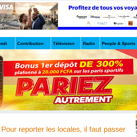
undi
Contribution
Télévision
Radio
People & Sports
our reporter les locales, il faut passer