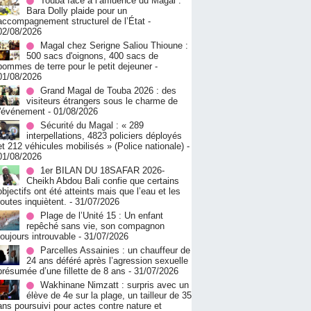
Touba face à l’affluence du Magal :
Bara Dolly plaide pour un
accompagnement structurel de l’État
-
02/08/2026
Magal chez Serigne Saliou Thioune :
500 sacs d'oignons, 400 sacs de
pommes de terre pour le petit dejeuner
-
01/08/2026
Grand Magal de Touba 2026 : des
visiteurs étrangers sous le charme de
l'événement
- 01/08/2026
Sécurité du Magal : « 289
interpellations, 4823 policiers déployés
et 212 véhicules mobilisés » (Police nationale)
-
01/08/2026
1er BILAN DU 18SAFAR 2026-
Cheikh Abdou Bali confie que certains
objectifs ont été atteints mais que l’eau et les
routes inquiètent.
- 31/07/2026
Plage de l’Unité 15 : Un enfant
repêché sans vie, son compagnon
toujours introuvable
- 31/07/2026
Parcelles Assainies : un chauffeur de
24 ans déféré après l’agression sexuelle
présumée d’une fillette de 8 ans
- 31/07/2026
Wakhinane Nimzatt : surpris avec un
élève de 4e sur la plage, un tailleur de 35
ans poursuivi pour actes contre nature et