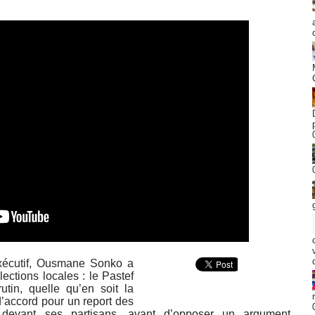
exécutif, Ousmane Sonko a
ections locales : le Pastef
tin, quelle qu’en soit la
 d’accord pour un report des
hé devant ses partisans, avant d’opposer un argument