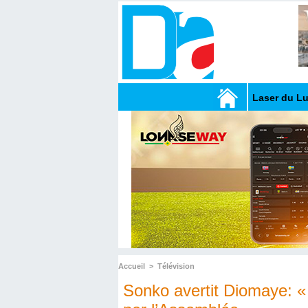
Laser du L
Accueil
>
Télévision
Sonko avertit Diomaye: « P