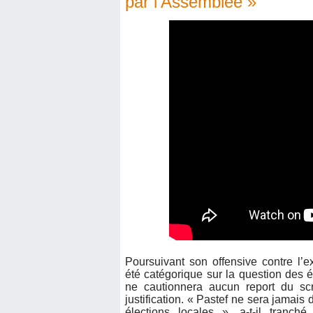
par l’Assemblée »
Poursuivant son offensive contre l’
été catégorique sur la question des él
ne cautionnera aucun report du scru
justification. « Pastef ne sera jamais
élections locales », a-t-il tranc