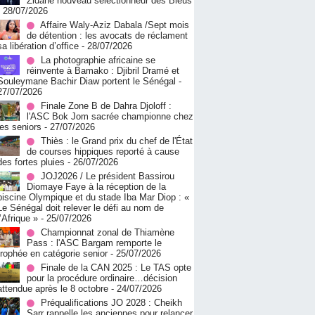
Zidane nouveau sélectionneur des Bleus
- 28/07/2026
Affaire Waly-Aziz Dabala /Sept mois
de détention : les avocats de réclament
sa libération d’office
- 28/07/2026
La photographie africaine se
réinvente à Bamako : Djibril Dramé et
Souleymane Bachir Diaw portent le Sénégal
-
27/07/2026
Finale Zone B de Dahra Djoloff :
l'ASC Bok Jom sacrée championne chez
les seniors
- 27/07/2026
Thiès : le Grand prix du chef de l'État
de courses hippiques reporté à cause
des fortes pluies
- 26/07/2026
JOJ2026 / Le président Bassirou
Diomaye Faye à la réception de la
piscine Olympique et du stade Iba Mar Diop : «
Le Sénégal doit relever le défi au nom de
l’Afrique »
- 25/07/2026
Championnat zonal de Thiamène
Pass : l'ASC Bargam remporte le
trophée en catégorie senior
- 25/07/2026
Finale de la CAN 2025 : Le TAS opte
pour la procédure ordinaire…décision
attendue après le 8 octobre
- 24/07/2026
Préqualifications JO 2028 : Cheikh
Sarr rappelle les anciennes pour relancer