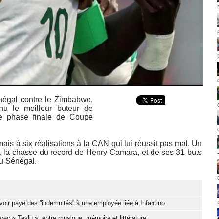
énégal contre le Zimbabwe,
nu le meilleur buteur de
une phase finale de Coupe
ais à six réalisations à la CAN qui lui réussit pas mal. Un
à la chasse du record de Henry Camara, et de ses 31 buts
 du Sénégal.
oir payé des “indemnités” à une employée liée à Infantino
c « Teylu », entre musique, mémoire et littérature