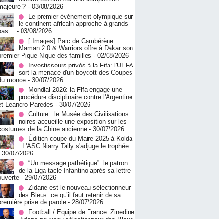
majeure ?
- 03/08/2026
Le premier événement olympique sur
le continent africain approche à grands
pas…
- 03/08/2026
[ Images] Parc de Cambérène :
Maman 2.0 & Warriors offre à Dakar son
premier Pique-Nique des familles
- 02/08/2026
Investisseurs privés à la Fifa: l'UEFA
sort la menace d'un boycott des Coupes
du monde
- 30/07/2026
Mondial 2026: la Fifa engage une
procédure disciplinaire contre l'Argentine
et Leandro Paredes
- 30/07/2026
Culture : le Musée des Civilisations
noires accueille une exposition sur les
costumes de la Chine ancienne
- 30/07/2026
Édition coupe du Maire 2025 à Kolda
: L'ASC Niarry Tally s'adjuge le trophée...
- 30/07/2026
“Un message pathétique”: le patron
de la Liga tacle Infantino après sa lettre
ouverte
- 29/07/2026
Zidane est le nouveau sélectionneur
des Bleus: ce qu’il faut retenir de sa
première prise de parole
- 28/07/2026
Football / Equipe de France: Zinedine