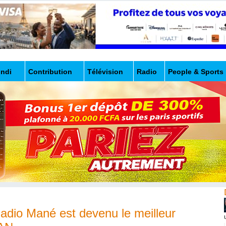
undi
Contribution
Télévision
Radio
People & Sports
adio Mané est devenu le meilleur