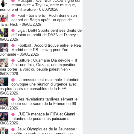
Musique : KAYNAX JOOB signe son
retour avec « Teylu », entre musique,
mémoire et littérature
- 07/08/2026
Foot - transferts : Rodri donne son
accord au Barça après un appel de
Hansi Flick
- 06/08/2026
Liga : BeIN Sports perd ses droits de
diffusion au profit de DAZN et Disney+
-
06/08/2026
Football : Accord trouvé entre le Real
Madrid et le RB Leipzig pour Yan
Diomandé
- 05/08/2026
Culture : Ousmane Dia dévoile « Il
était une fois, Gaza », une exposition
pour porter la voix du peuple palestinien
-
05/08/2026
La pression est maximale: Infantino
convoque une réunion d’urgence avec
les plus hauts responsables de la FIFA
-
05/08/2026
Des révélations tardives sèment le
doute sur le sacre de la France en 98
-
04/08/2026
L’UEFA menace la FIFA et Gianni
Infantino de poursuites judiciaires
-
03/08/2026
Jeux Olympiques de la Jeunesse :
fenêtre ouverte sur une compétition