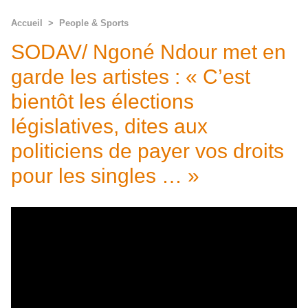
Accueil
>
People & Sports
SODAV/ Ngoné Ndour met en
garde les artistes : « C’est
bientôt les élections
législatives, dites aux
politiciens de payer vos droits
pour les singles … »